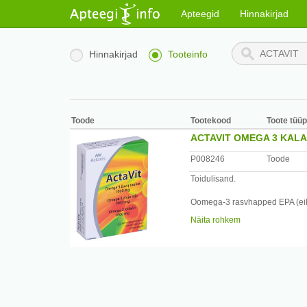
Apteegid
Hinnakirjad
Hinnakirjad
Tooteinfo
Toode
Tootekood
Toote tüüp
ACTAVIT OMEGA 3 KALA
P008246
Toode
Toidulisand.
Oomega-3 rasvhapped EPA (ei
südametalitlusele. DHA aitab ho
Näita rohkem
oksüdatiivse stressi eest.
Päevane annus (1 kapsel) sisa
dokosaheksaeenhapet (DHA) 110 
* - % päevasest täiskasvanud i