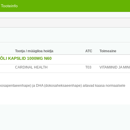
Tooteinfo
Tootja / müügiloa hoidja
ATC
Toimeaine
ÕLI KAPSLID 1000MG N60
CARDINAL HEALTH
T03
VITAMIINID JA MI
kosapentaeenhape) ja DHA (dokosaheksaeenhape) aitavad kaasa normaalsele
ida normaalset nägemist ja säilitada normaalset ajutalitlust. Vitamiin E aitab kaitst
ldab: kalaõli 1000 mg, mis sisaldab eikosapentaeenhapet (EPA) 150 mg,
mg, E- vitamiini (D-alfa-tokoferool) 2 mg (16,7%*).
nimesele soovitatavast kogusest