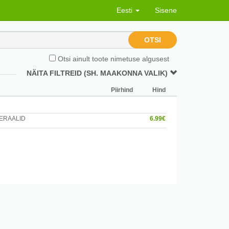
Eesti
Sisene
OTSI
Otsi ainult toote nimetuse algusest
NÄITA FILTREID (SH. MAAKONNA VALIK)
Piirhind
Hind
NERAALID
6.99€
a rakke