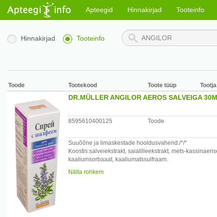
Apteegid
Hinnakirjad
Tooteinfo
Hinnakirjad
Tooteinfo
Toode
Tootekood
Toote tüüp
Tootja
DR.MÜLLER ANGILOR AEROS SALVEIGA 30
8595610400125
Toode
Suuõõne ja limaskestade hooldusvahend./*/*
Koostis:salveiekstrakt, saialilleekstrakt, mets-kassinaeri
kaaliumsorbaaat, kaaliumatssulfraam.
Kasutamine.Pihustada suuõõne limaskestale 2-3 annust
Näita rohkem
Mitte juua ja süüa 20 minuti jooksul pärast aerosooli pih
Hoiatus:Hoida valguse eest kaitstuna , kuivas kohas te
Hoida lastele kättesaamatus kohas!
Ei soovitata kasutada ülitundlikkuse korral aerosoolis s