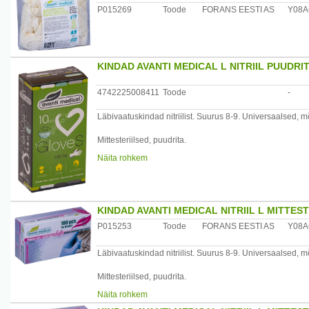
P015269
Toode
FORANS EESTI AS
Y08
Tootja: Forans Eesti AS, Eesti
KINDAD AVANTI MEDICAL L NITRIIL PUUDRIT
4742225008411
Toode
-
Läbivaatuskindad nitriilist. Suurus 8-9. Universaalsed, 
Mittesteriilsed, puudrita.
Näita rohkem
10 tk karbis.
Puudrivabad, lateksivabad.Tootja: Forans Eesti AS, Eesti
KINDAD AVANTI MEDICAL NITRIIL L MITTES
P015253
Toode
FORANS EESTI AS
Y08
Läbivaatuskindad nitriilist. Suurus 8-9. Universaalsed, 
Mittesteriilsed, puudrita.
Näita rohkem
100 tk (kaalu järgi) karbis.