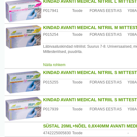
KINDAD AVANTI MEDICAL NITRIIL L MITTES
Puudrivabad, lateksivabad.
P017941
Toode
FORANS EESTI AS
Y08
Tootja: Forans Eesti AS, Eesti
KINDAD AVANTI MEDICAL NITRIIL M MITTES
P015254
Toode
FORANS EESTI AS
Y08
Läbivaatuskindad nitriilist. Suurus 7-8. Universaalsed, 
Mittesteriilsed, puudrita.
100 tk (kaalu järgi) karbis.
Näita rohkem
KINDAD AVANTI MEDICAL NITRIIL S MITTES
Puudrivabad, lateksivabad.
P015255
Toode
FORANS EESTI AS
Y08
Tootja: Forans Eesti AS, Eesti
KINDAD AVANTI MEDICAL NITRIIL S MITTES
P017939
Toode
FORANS EESTI AS
Y08
SÜSTAL 20ML+NÕEL 0,8X40MM AVANTI MED
4742225005830
Toode
-