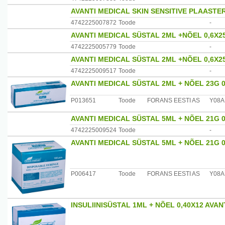
Tuleohtlik, hoida eemal lahtisest tulest ja küttekehadest
AVANTI MEDICAL SKIN SENSITIVE PLAASTER
Mitte kasutada elektrokoagulatsiooni protseduuridel.Vält
4742225007872
Toode
-
Tootja: Forans Eesti AS Posti 23,74805, Loksa www.fora
AVANTI MEDICAL SÜSTAL 2ML +NÕEL 0,6X2
4742225005779
Toode
-
AVANTI MEDICAL SÜSTAL 2ML +NÕEL 0,6X2
4742225009517
Toode
-
AVANTI MEDICAL SÜSTAL 2ML + NÕEL 23G 
P013651
Toode
FORANS EESTI AS
Y08A
AVANTI MEDICAL SÜSTAL 5ML + NÕEL 21G 
4742225009524
Toode
-
AVANTI MEDICAL SÜSTAL 5ML + NÕEL 21G 
P006417
Toode
FORANS EESTI AS
Y08A
INSULIINISÜSTAL 1ML + NÕEL 0,40X12 AVAN