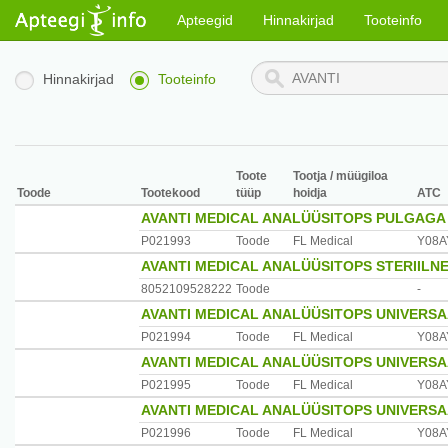
Apteegid
Hinnakirjad
Tooteinfo
Hinnakirjad
Tooteinfo
Toote
Tootja / müügiloa
Toode
Tootekood
tüüp
hoidja
ATC
AVANTI MEDICAL ANALÜÜSITOPS PULGAGA 
P021993
Toode
FL Medical
Y08A
AVANTI MEDICAL ANALÜÜSITOPS STERIILN
8052109528222
Toode
-
AVANTI MEDICAL ANALÜÜSITOPS UNIVERSA
P021994
Toode
FL Medical
Y08A
AVANTI MEDICAL ANALÜÜSITOPS UNIVERSA
P021995
Toode
FL Medical
Y08A
AVANTI MEDICAL ANALÜÜSITOPS UNIVERSA
P021996
Toode
FL Medical
Y08A