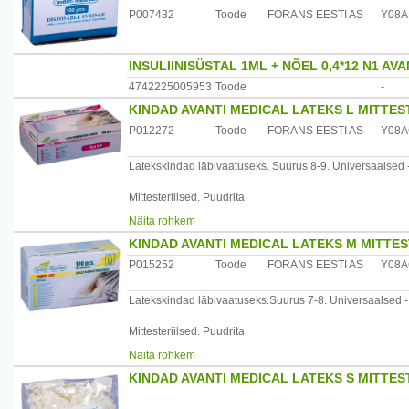
P007432
Toode
FORANS EESTI AS
Y08A
INSULIINISÜSTAL 1ML + NÕEL 0,4*12 N1 AVA
4742225005953
Toode
-
KINDAD AVANTI MEDICAL LATEKS L MITTES
P012272
Toode
FORANS EESTI AS
Y08
Latekskindad läbivaatuseks. Suurus 8-9. Universaalsed 
Mittesteriilsed. Puudrita
Näita rohkem
100 tk (kaaluga) pakis.
KINDAD AVANTI MEDICAL LATEKS M MITTES
Hoiatus: see toode sisaldab naturaalset lateksit, mis võib
P015252
Toode
FORANS EESTI AS
Y08
Tootja: Forans Eesti AS, Eesti
Latekskindad läbivaatuseks.Suurus 7-8. Universaalsed -
Mittesteriilsed. Puudrita
Näita rohkem
100 tk (kaaluga) pakis.
KINDAD AVANTI MEDICAL LATEKS S MITTES
Hoiatus: see toode sisaldab naturaalset lateksit, mis võib