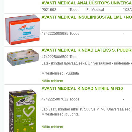
AVANTI MEDICAL ANALÜÜSITOPS UNIVERSA
P021992
Toode
FL Medical
Y08A
AVANTI MEDICAL INSULIINISÜSTAL 1ML +NÕ
4742225008985
Toode
-
AVANTI MEDICAL KINDAD LATEKS S, PUUDR
4742225006509
Toode
-
Latekskindad läbivaatuseks. Universaalsed - mõlemale k
Mittesteriilsed. Puudrita
Näita rohkem
100 tk (kaaluga) pakis.
AVANTI MEDICAL KINDAD NITRIIL M N10
Hoiatus: see toode sisaldab naturaalset lateksit, mis võib
4742225007612
Toode
-
Tootja: Forans Eesti AS, Eesti
Läbivaatuskindad nitriilist. Suurus M 7-8. Universaalsed
Mittesteriilsed, puudrita.
10 tk karbis.
Näita rohkem