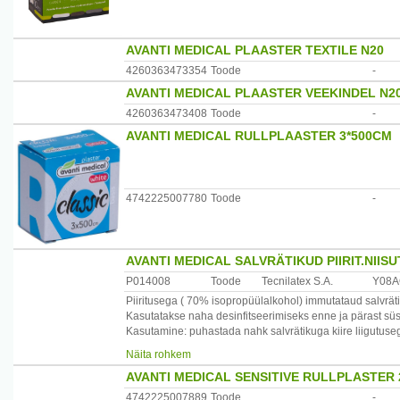
Puudrivabad, lateksivabad.
Tootja: Forans Eesti AS, Eesti
AVANTI MEDICAL PLAASTER TEXTILE N20
4260363473354
Toode
-
AVANTI MEDICAL PLAASTER VEEKINDEL N2
4260363473408
Toode
-
AVANTI MEDICAL RULLPLAASTER 3*500CM
4742225007780
Toode
-
AVANTI MEDICAL SALVRÄTIKUD PIIRIT.NIISU
P014008
Toode
Tecnilatex S.A.
Y08
Piiritusega ( 70% isopropüülalkohol) immutataud salvrätik
Kasutatakse naha desinfitseerimiseks enne ja pärast süst
Kasutamine: puhastada nahk salvrätikuga kiire liigutuseg
Abiaine: destilleeritud vesi.
Näita rohkem
AVANTI MEDICAL SENSITIVE RULLPLASTER
Hoiatused: Ärrituse tekkimisel lõpetage kasutamine kohes
Toode on mõeldud ainult välispidiseks kasutamiseks.
4742225007889
Toode
-