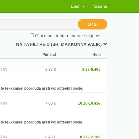
Eesti
Sisene
OTSI
Otsi ainult toote nimetuse algusest
NÄITA FILTREID (SH. MAAKONNA VALIK)
e
Piirhind
Hind
TIIN
8.37 €
8.37-8.40€
e tekkimisel pöörduda arsti või apteekri poole.
TIIN
7.00 €
10.20-10.41€
e tekkimisel pöörduda arsti või apteekri poole.
TIIN
8.40 €
8.27-12.10€