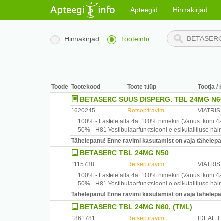
Apteegid
Hinnakirjad
Hinnakirjad
Tooteinfo
Toode
Tootekood
Toote tüüp
Tootja /
BETASERC SUUS DISPERG. TBL 24MG N6
1620245
Retseptiravim
VIATRI
100% -
Lastele alla 4a.
100% nimekiri
(Vanus: kuni 4
50% -
H81
Vestibulaarfunktsiooni e esikutalitluse häi
Tähelepanu! Enne ravimi kasutamist on vaja tähelepane
BETASERC TBL 24MG N50
1115738
Retseptiravim
VIATRIS
100% -
Lastele alla 4a.
100% nimekiri
(Vanus: kuni 4
50% -
H81
Vestibulaarfunktsiooni e esikutalitluse häi
Tähelepanu! Enne ravimi kasutamist on vaja tähelepane
BETASERC TBL 24MG N60, (TML)
1861781
Retseptiravim
IDEAL 