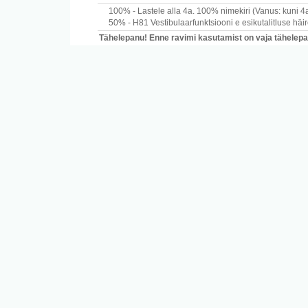
100% -
Lastele alla 4a.
100% nimekiri
(Vanus: kuni 4
50% -
H81
Vestibulaarfunktsiooni e esikutalitluse häi
Tähelepanu! Enne ravimi kasutamist on vaja tähelepane