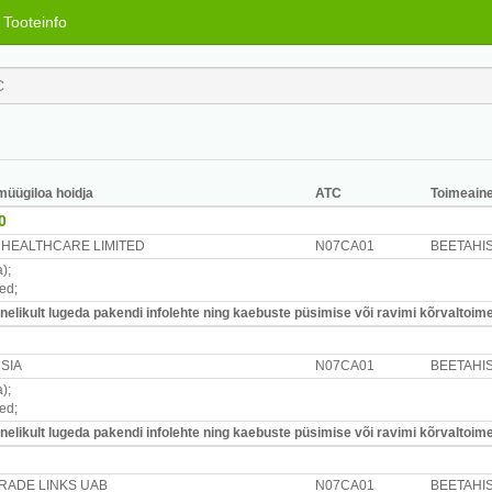
Tooteinfo
 müügiloa hoidja
ATC
Toimeain
0
S HEALTHCARE LIMITED
N07CA01
BEETAHIS
a)
;
red
;
likult lugeda pakendi infolehte ning kaebuste püsimise või ravimi kõrvaltoimet
 SIA
N07CA01
BEETAHIS
a)
;
red
;
likult lugeda pakendi infolehte ning kaebuste püsimise või ravimi kõrvaltoimet
TRADE LINKS UAB
N07CA01
BEETAHIS