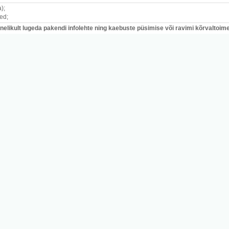
a)
;
red
;
likult lugeda pakendi infolehte ning kaebuste püsimise või ravimi kõrvaltoimet