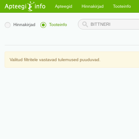
Apteegid
Hinnakirjad
Tooteinfo
Hinnakirjad
Tooteinfo
Valitud filtritele vastavad tulemused puuduvad.