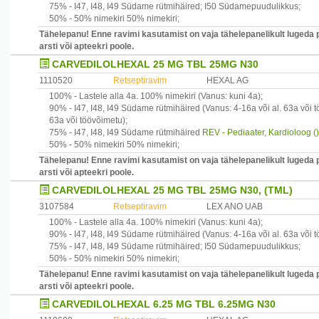
75% -
I47, I48, I49
Südame rütmihäired
;
I50
Südamepuudulikkus
;
50% -
50% nimekiri
50% nimekiri
;
Tähelepanu! Enne ravimi kasutamist on vaja tähelepanelikult lugeda 
arsti või apteekri poole.
CARVEDILOLHEXAL 25 MG TBL 25MG N30
1110520
Retseptiravim
HEXAL AG
100% -
Lastele alla 4a.
100% nimekiri
(Vanus: kuni 4a)
;
90% -
I47, I48, I49
Südame rütmihäired
(Vanus: 4-16a või al. 63a või 
63a või töövõimetu)
;
75% -
I47, I48, I49
Südame rütmihäired
REV - Pediaater, Kardioloog ()
50% -
50% nimekiri
50% nimekiri
;
Tähelepanu! Enne ravimi kasutamist on vaja tähelepanelikult lugeda 
arsti või apteekri poole.
CARVEDILOLHEXAL 25 MG TBL 25MG N30, (TML)
3107584
Retseptiravim
LEX ANO UAB
100% -
Lastele alla 4a.
100% nimekiri
(Vanus: kuni 4a)
;
90% -
I47, I48, I49
Südame rütmihäired
(Vanus: 4-16a või al. 63a või 
75% -
I47, I48, I49
Südame rütmihäired
;
I50
Südamepuudulikkus
;
50% -
50% nimekiri
50% nimekiri
;
Tähelepanu! Enne ravimi kasutamist on vaja tähelepanelikult lugeda 
arsti või apteekri poole.
CARVEDILOLHEXAL 6.25 MG TBL 6.25MG N30