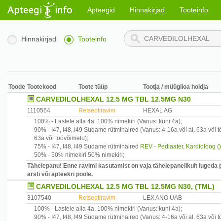
Apteegid
Hinnakirjad
Tooteinfo
Hinnakirjad
Tooteinfo
Toode
Tootekood
Toote tüüp
Tootja / müügiloa hoidja
CARVEDILOLHEXAL 12.5 MG TBL 12.5MG N30
1110564
Retseptiravim
HEXAL AG
100% -
Lastele alla 4a.
100% nimekiri
(Vanus: kuni 4a)
;
90% -
I47, I48, I49
Südame rütmihäired
(Vanus: 4-16a või al. 63a või 
63a või töövõimetu)
;
75% -
I47, I48, I49
Südame rütmihäired
REV - Pediaater, Kardioloog ()
50% -
50% nimekiri
50% nimekiri
;
Tähelepanu! Enne ravimi kasutamist on vaja tähelepanelikult lugeda 
arsti või apteekri poole.
CARVEDILOLHEXAL 12.5 MG TBL 12.5MG N30, (TML)
3107540
Retseptiravim
LEX ANO UAB
100% -
Lastele alla 4a.
100% nimekiri
(Vanus: kuni 4a)
;
90% -
I47, I48, I49
Südame rütmihäired
(Vanus: 4-16a või al. 63a või 