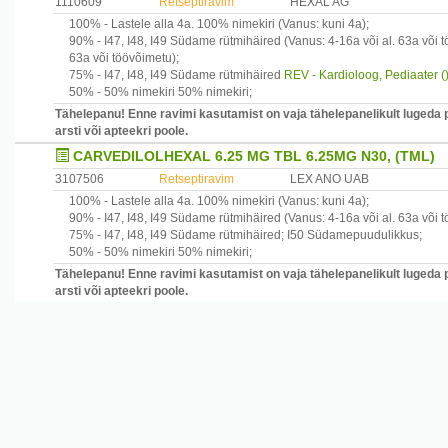
1110609
Retseptiravim
HEXAL AG
100% -
Lastele alla 4a.
100% nimekiri
(Vanus: kuni 4a)
;
90% -
I47, I48, I49
Südame rütmihäired
(Vanus: 4-16a või al. 63a või 
63a või töövõimetu)
;
75% -
I47, I48, I49
Südame rütmihäired
REV - Kardioloog, Pediaater (
50% -
50% nimekiri
50% nimekiri
;
Tähelepanu! Enne ravimi kasutamist on vaja tähelepanelikult lugeda 
arsti või apteekri poole.
CARVEDILOLHEXAL 6.25 MG TBL 6.25MG N30, (TML)
3107506
Retseptiravim
LEX ANO UAB
100% -
Lastele alla 4a.
100% nimekiri
(Vanus: kuni 4a)
;
90% -
I47, I48, I49
Südame rütmihäired
(Vanus: 4-16a või al. 63a või 
75% -
I47, I48, I49
Südame rütmihäired
;
I50
Südamepuudulikkus
;
50% -
50% nimekiri
50% nimekiri
;
Tähelepanu! Enne ravimi kasutamist on vaja tähelepanelikult lugeda 
arsti või apteekri poole.