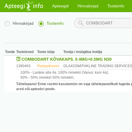
Apteegid
Hinnakirjad
Tooteinfo
Hinnakirjad
Tooteinfo
Toode
Tootekood
Toote tüüp
Tootja / müügiloa hoidja
COMBODART KÕVAKAPS. 0.4MG+0.5MG N30
1390463
Retseptiravim
GLAXOSMITHKLINE TRADING SERVICES
100% -
Lastele alla 4a.
100% nimekiri
(Vanus: kuni 4a)
;
50% -
50% nimekiri
50% nimekiri
;
Tähelepanu! Enne ravimi kasutamist on vaja tähelepanelikult lugeda 
arsti või apteekri poole.