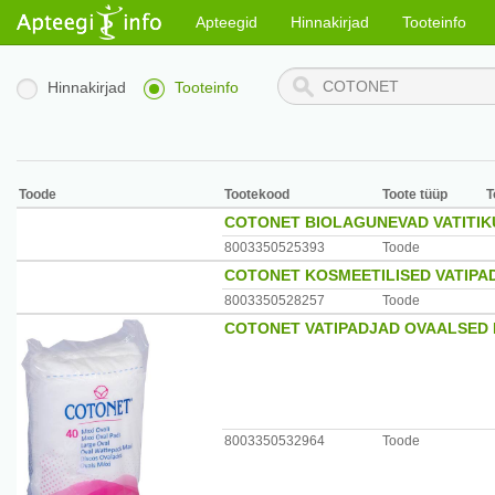
Apteegid
Hinnakirjad
Tooteinfo
Hinnakirjad
Tooteinfo
Toode
Tootekood
Toote tüüp
T
COTONET BIOLAGUNEVAD VATITIK
8003350525393
Toode
COTONET KOSMEETILISED VATIPA
8003350528257
Toode
COTONET VATIPADJAD OVAALSED 
8003350532964
Toode