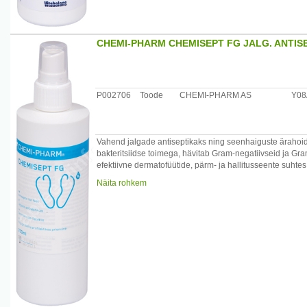
CHEMI-PHARM CHEMISEPT FG JALG. ANTIS
P002706
Toode
CHEMI-PHARM AS
Y0
Vahend jalgade antiseptikaks ning seenhaiguste ärahoidm
bakteritsiidse toimega, hävitab Gram-negatiivseid ja Gram
efektiivne dermatofüütide, pärm- ja hallitusseente suhte
sellest tuleneva ebameeldiva lõhna tekkimist, likvideeri
Näita rohkem
keskkonna. Sobib alkoholi taluvate jalanõude desinfekts
/*/*
Koostis:etanool 62% (toimeaine), kvaternaarsed ammoon
pH 6,5 - 7,5
Kasutamine:Jalgade seenhaiguse profülaktikaks pihustad
Toimeaeg 30 sekundit. Sobib kasutamiseks jalgade pih
Jalanõude desinfitseerimiseks pihustada jalanõudesse, j
oleksid kaetud, lasta kuivada. Toimeaeg 30 sekundit.
Hoiatused: Vahend on tuleohtlik!