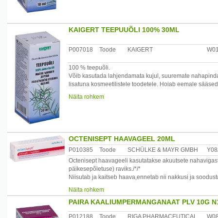
Maaletooja: AS Paira, Pae 8, Tallinn 11414
KAIGERT TEEPUUÕLI 100% 30ML
P007018
Toode
KAIGERT
W0
100 % teepuõli.
Võib kasutada lahjendamata kujul, suuremate nahapinda
lisatuna kosmeetilistele toodetele. Hoiab eemale sääsed
Kasutamine: Välispidiselt. Putukahammustuste ja päike
Näita rohkem
korral määrida kipitavat kohta. Peanaha hoolduseks lisad
Suu hoolduseks ja igemete tugevdamiseks segada 3-5 ti
Hoiatused: Mitte alla neelata, vältimkas õli sattumist si
Ettevaatust lastel! Mitte kasutada ülitundlikkuse esinemi
OCTENISEPT HAAVAGEEL 20ML
P010385
Toode
SCHÜLKE & MAYR GMBH
Y08
Säilitamine: toatemperatuuril, valguse eest kaitstult. Ho
Tootja: AS Kaigert Haigla 4A, Maardu, Eesti.
Octenisept haavageeli kasutatakse akuutsete nahavigast
päikesepõletuse) raviks./*/*
Niisutab ja kaitseb haava,ennetab nii nakkusi ja soodu
Valuvaba-ei kipita pealekandmisel.
Näita rohkem
Hoiatus:Ainult välispidiseks kasutamiseks.
PAIRA KAALIUMPERMANGANAAT PLV 10G N
Hoida lastele kättesaamatus kohas!
Mitte kasutada teadaoleva ülitundlikkuse korral koostiso
P012188
Toode
RIGA PHARMACEUTICAL
W0