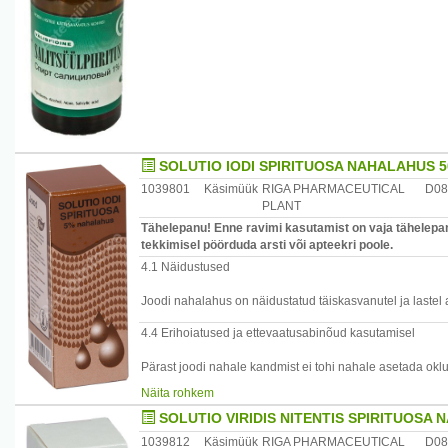
SOLUTIO IODI SPIRITUOSA NAHALAHUS 
1039801
Käsimüük
RIGA PHARMACEUTICAL
D0
PLANT
Tähelepanu! Enne ravimi kasutamist on vaja tähelepan
tekkimisel pöörduda arsti või apteekri poole.
4.1 Näidustused
Joodi nahalahus on näidustatud täiskasvanutel ja lastel 
4.4 Erihoiatused ja ettevaatusabinõud kasutamisel
Pärast joodi nahale kandmist ei tohi nahale asetada oklu
Joodipreparaate tuleb ettevaatusega kasutada kilpnäärme
Näita rohkem
korral).
SOLUTIO VIRIDIS NITENTIS SPIRITUOSA
1039812
Käsimüük
RIGA PHARMACEUTICAL
D08