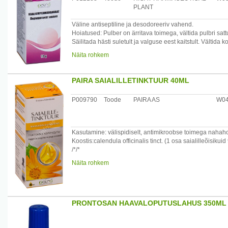
Säilitada toatemperatuuril.
PLANT
Koostis:Aqua purificata, Propylene Glycol, Hydroxyethyl
Väline antiseptiline ja desodoreeriv vahend.
Hoiatused: Pulber on ärritava toimega, vältida pulbri sat
Säilitada hästi suletult ja valguse eest kaitstult. Vältida
tanniinid). Hoida lastele kättesaamatus kohas.
Näita rohkem
Tootjamaa: Läti
Maaletooja: AS Paira , Pae 8 , Tallinn
PAIRA SAIALILLETINKTUUR 40ML
P009790
Toode
PAIRA AS
W0
Kasutamine: välispidiselt, antimikroobse toimega naha
Koostis:calendula officinalis tinct. (1 osa saialilleõisikui
/*/*
Hoiatused: Mitte kasutada individuaalse tundlikkuse korr
Näita rohkem
Säilitamine: originaalpakendis, temperatuuril mitte üle +
Päritolumaa: Leedu
Maaletoja: Paira AS, Pae 8, Tallinn
PRONTOSAN HAAVALOPUTUSLAHUS 350ML