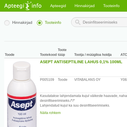
Apteegid
Hinnakirjad
Tooteinfo
Hinnakirjad
Tooteinfo
Toote
Toode
Tootekood
tüüp
Tootja / müügiloa hoidja
AT
ASEPT ANTISEPTILINE LAHUS 0,1% 100ML
P005109
Toode
VITABALANS OY
Y0
Kasutatakse lahjendamata kujul väikeste haavade, naha
desinfitseerimiseks./*/*
Lahjendatud kujul ka suu desinfitseerimiseks.
Näita rohkem
Koostis: 0,1 % tsetüülpüridiinkloriid, denatureeritud etan
Kasutamine:
Haavad ja nahavigastused, putukahammustused ja päikse