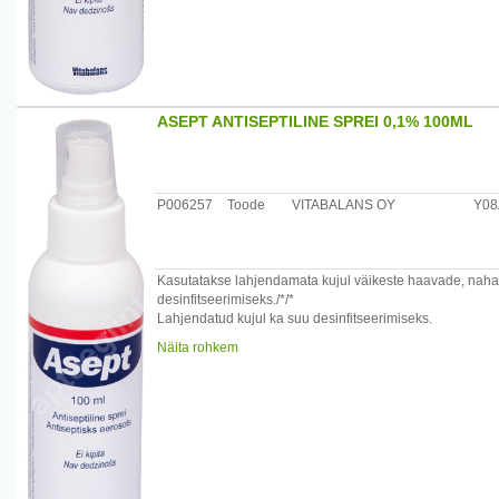
Suu loputamine: Segada üks osa Asepti ja kolm osa vett 
Hoiatus: Kui kasutate Asepti näo piirkonnas, vältige silma
Tootja: Vitabalans Oy, Hämeenlinna, Soome
ASEPT ANTISEPTILINE SPREI 0,1% 100ML
P006257
Toode
VITABALANS OY
Y0
Kasutatakse lahjendamata kujul väikeste haavade, naha
desinfitseerimiseks./*/*
Lahjendatud kujul ka suu desinfitseerimiseks.
Näita rohkem
Koostis: 0,1 % tsetüülpüridiinkloriid, denatureeritud etan
Kasutamine:
Haavad ja nahavigastused, putukahammustused ja päikse
Suu loputamine: Segada üks osa Asepti ja kolm osa vett 
Hoiatus: Kui kasutate Asepti näo piirkonnas, vältige silma
Tootja: Vitabalans Oy, Hämeenlinna, Soome