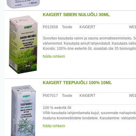
Pakend: 50 ml ja 250ml pudelid pihustiga
KAIGERT SIBERI NULUÕLI 30ML
Päritoluriik: Saksamaa
Turustaja: Semetron AS, Kotka 26, Tallinn
P012658
Toode
KAIGERT
W0
Soovitav kasutada vanni ja sauna aromatiseerimiseks. 
vähenemist. Kasutada ainult lahjendatult. Kasutada välisp
Koostis: 100%-line eeterlik õli, sisaldab üle 35 bioloogilise
Säilitamine: toatemperatuuril, valguse eest kaitstult.
Näita rohkem
Tootja: AS Kaigert, Haigla 4A, Maardu, Eesti.
KAIGERT TEEPUUÕLI 100% 10ML
P007017
Toode
KAIGERT
W0
100 % eeterlik õli
Võib kasutada lahjendamata kujul, suuremate nahapinda
lisatuna kosmeetilistele toodetele. Kasutamine: välispi
korral, peanaha ja suu hoolduseks ja igemete tugevdam
Näita rohkem
/*/*