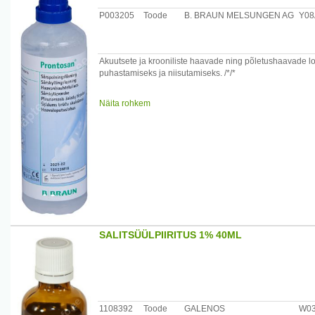
P003205
Toode
B. BRAUN MELSUNGEN AG
Y08
Akuutsete ja krooniliste haavade ning põletushaavade lo
puhastamiseks ja niisutamiseks. /*/*
Kasutusvalmis värvitu lahus loputamiseks ja haavapõhja 
Näita rohkem
polüheksaniidil (polüaminopropüülbiguaniid): kudede hea 
Võib kasutada koloniseeritud, kriitiliselt koloniseeritud 
Pärast avamist võib kasutada kuni 8 nädalat.
Eelised: Kasutusvalmis. Kasutamine on mugav ja lihtne. 
Soovitatakse soojendada kehatemperatuurini.
Väldib haavade edasise kontaminatsiooni riski.
Sobib kõigi tavaliselt kasutatavate haavasidemetega.
Kliiniliselt heaks kiidetud.
Päritoluriik: Shveits.
Maaletooja: B. Braun Medical OÜ, Kadaka tee 70b, 12618,
SALITSÜÜLPIIRITUS 1% 40ML
1108392
Toode
GALENOS
W0