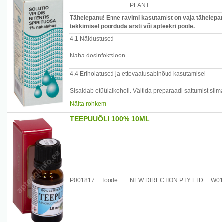
Vältida regulaarset kasutamist raseduse või imetamise aj
PLANT
Vältige preparaadi sattumist silma, suhu ja limaskestale.
Tähelepanu! Enne ravimi kasutamist on vaja tähelepan
Ettevaatus on vajalik, kui joodi kasutatakse pikema aja v
tekkimisel pöörduda arsti või apteekri poole.
ülitundlikkusreaktsioone. Ülitundlikkuse tekkimisel lõpe
4.1 Näidustused
Naha desinfektsioon
4.4 Erihoiatused ja ettevaatusabinõud kasutamisel
Sisaldab etüülalkoholi. Vältida preparaadi sattumist silm
Näita rohkem
Ei ole soovitatav kasutada suurte verejooksude korral.
TEEPUUÕLI 100% 10ML
Seerum, mäda ja teised valgud võivad briljantrohelise t
Võib määrida riideid.
P001817
Toode
NEW DIRECTION PTY LTD
W0