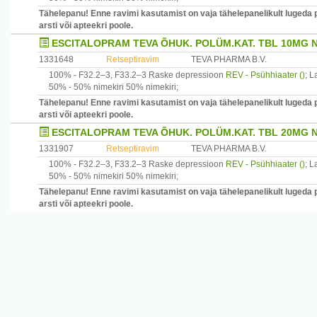
Tähelepanu! Enne ravimi kasutamist on vaja tähelepanelikult lugeda 
arsti või apteekri poole.
ESCITALOPRAM TEVA ÕHUK. POLÜM.KAT. TBL 10MG 
1331648
Retseptiravim
TEVA PHARMA B.V.
100% -
F32.2–3, F33.2–3
Raske depressioon
REV - Psühhiaater ()
;
La
50% -
50% nimekiri
50% nimekiri
;
Tähelepanu! Enne ravimi kasutamist on vaja tähelepanelikult lugeda 
arsti või apteekri poole.
ESCITALOPRAM TEVA ÕHUK. POLÜM.KAT. TBL 20MG 
1331907
Retseptiravim
TEVA PHARMA B.V.
100% -
F32.2–3, F33.2–3
Raske depressioon
REV - Psühhiaater ()
;
La
50% -
50% nimekiri
50% nimekiri
;
Tähelepanu! Enne ravimi kasutamist on vaja tähelepanelikult lugeda 
arsti või apteekri poole.