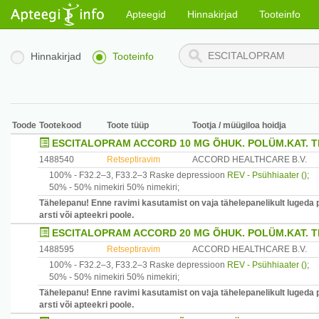
Apteegid
Hinnakirjad
Tooteinfo
Hinnakirjad
Tooteinfo
Toode
Tootekood
Toote tüüp
Tootja / müügiloa hoidja
ESCITALOPRAM ACCORD 10 MG ÕHUK. POLÜM.KAT. T
1488540
Retseptiravim
ACCORD HEALTHCARE B.V.
100% -
F32.2–3, F33.2–3
Raske depressioon
REV - Psühhiaater ()
;
50% -
50% nimekiri
50% nimekiri
;
Tähelepanu! Enne ravimi kasutamist on vaja tähelepanelikult lugeda 
arsti või apteekri poole.
ESCITALOPRAM ACCORD 20 MG ÕHUK. POLÜM.KAT. T
1488595
Retseptiravim
ACCORD HEALTHCARE B.V.
100% -
F32.2–3, F33.2–3
Raske depressioon
REV - Psühhiaater ()
;
50% -
50% nimekiri
50% nimekiri
;
Tähelepanu! Enne ravimi kasutamist on vaja tähelepanelikult lugeda 
arsti või apteekri poole.