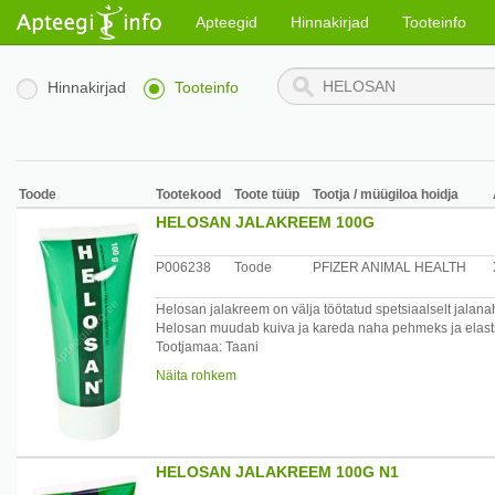
Apteegid
Hinnakirjad
Tooteinfo
Hinnakirjad
Tooteinfo
Toode
Tootekood
Toote tüüp
Tootja / müügiloa hoidja
HELOSAN JALAKREEM 100G
P006238
Toode
PFIZER ANIMAL HEALTH
Helosan jalakreem on välja töötatud spetsiaalselt jalana
Helosan muudab kuiva ja kareda naha pehmeks ja elast
Tootjamaa: Taani
Maaletooja: AS Oriola, Kungla 2, Saue 76505, Harjumaa,
Näita rohkem
HELOSAN JALAKREEM 100G N1