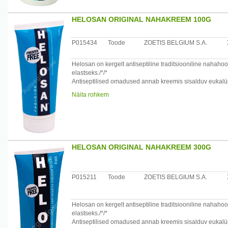
Maaletooja: AS Oriola, Kungla 2, Saue 76505, Harjumaa,
HELOSAN ORIGINAL NAHAKREEM 100G
P015434
Toode
ZOETIS BELGIUM S.A.
Helosan on kergelt antiseptiline traditsiooniline naha
elastseks./*/*
Antiseptilised omadused annab kreemis sisalduv eukalüpt
väikelastele.
Näita rohkem
Kasutamisjuhised
Helosan mitmeotstarbeline kreem sobib järgmistel puhku
nahk), hõõrdunud, kriimustatud ja pragunenud nahk, nah
raseerimist), pisitraumade hooldus (marrastused, sinikad
HELOSAN ORIGINAL NAHAKREEM 300G
Koostisosade loetelu (Ingredients)
Aqua, Paraffinum liquidum, Glycerin, Cetyl Alcohol, Glyc
Eucalyptus Globulus, Sodium Hydroxide.
P015211
Toode
ZOETIS BELGIUM S.A.
Säilitamistingimused
Hoida temperatuuril kuni 25 °C.
Helosan on kergelt antiseptiline traditsiooniline naha
Netokogus
elastseks./*/*
100 g
Antiseptilised omadused annab kreemis sisalduv eukalüpti