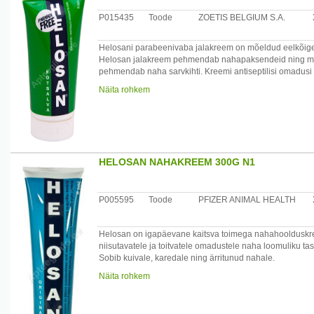
P015435
Toode
ZOETIS BELGIUM S.A.
Helosani parabeenivaba jalakreem on mõeldud eelkõige 
Helosan jalakreem pehmendab nahapaksendeid ning muud
pehmendab naha sarvkihti. Kreemi antiseptilisi omadusi 
Näita rohkem
Kasutamisjuhised
Kreem sobib järgmistel puhkudel: kandade ja küünarnu
Helosan jalakreemi võib kasutada iga päev või iga kord
mõjuda ja masseerige seejärel hoolikalt naha sisse. Kor
Koostisosade loetelu (Ingredients)
HELOSAN NAHAKREEM 300G N1
Aqua, Paraffinum Liquidum, Glycerin, Urea (karbamid), C
Ethylhexylglycerin, Lactic Acid, Eucalyptus Globulus, S
P005595
Toode
PFIZER ANIMAL HEALTH
Säilitamistingimused
Hoida temperatuuril kuni 25 °C.
Helosan on igapäevane kaitsva toimega nahahoolduskreem
Netokogus
niisutavatele ja toitvatele omadustele naha loomuliku ta
100 g
Sobib kuivale, karedale ning ärritunud nahale.
Tootjamaa: Taani
Maaletooja:
Näita rohkem
Maaletooja: AS Oriola, Kungla 2, Saue 76505, Harjumaa,
Oriola Estonia OÜ, Tammsaare tee 47, 11316 Tallinn
Tootja: Zoetis Belgium S.A., Rue Laid Burniat 1, Belgia