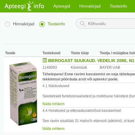
Apteegid
Hinnakirjad
Tooteinfo
Hinnakirjad
Tooteinfo
Toode
Tootekood
Toote tüüp
Tootja / müügiloa hoi
IBEROGAST SUUKAUD. VEDELIK 20ML N1
1148093
Käsimüük
BAYER UAB
Tähelepanu! Enne ravimi kasutamist on vaja tähelepan
tekkimisel pöörduda arsti või apteekri poole.
4.1 Näidustused
Seedetrakti funktsionaalsetest ja motiilsuse häiretest (f
soolesündroom) tingitud sümptomite (täiskõhutunne, met
Näita rohkem
4.4 Hoiatused ja ettevaatusabinõud kasutamisel
See ravim sisaldab 31 mahu% etanooli (alkohol), st kuni
või 2,6 ml veiniga annuse kohta. On ohtlik neile, kes ka
Näita rohkem
ka rasedate või rinnaga toitvate naiste, laste ja riskigr