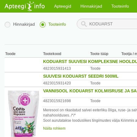
Apteegid
Hinnakirjad
Tooteinfo
Hinnakirjad
Tooteinfo
Toode
Tootekood
Toote tüüp
Tootja / 
KODUARST SUUVESI KOMPLEKSNE HOOLDU
4823015931413
Toode
SUUVESI KODUARST SEEDRI 500ML
4823015931420
Toode
VANNISOOL KODUARST KOLMISRUSE JA SAL
4823015921698
Toode
Meresool on rikastatud salvei eeterliku õliga, ruse- ja 
nahahoolduses. /*/*
Sool aurutatakse looduslikes tingimustes välja Krimmis 
Sisaldab suurel hulgal mikro- ja makroelemente, mis on 
Näita rohkem
Tootjariik: Ukraina