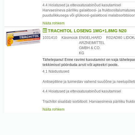
4.4 Hoiatused ja ettevaatusabinõud kasutamisel
Harvaesineva päriliku galaktoosi- ja fruktoositalumatuse
puudulikkusega või glükoosi-galaktoosi malabsorbtsiooni
kaetud tablette kasutada.
Näita rohkem
Alla 6 aastased lapsed ei tohi ravimit kasutada.
TRACHITOL LOSENG 1MG+1.8MG N20
Kui teil tekib õhupuudustunne, palavik, mädane ja/või ve
ühendust oma arstiga.
1031410
Käsimüük
ENGELHARD
R02AD80
LIDO
ARZNEIMITTEL
GMBH & CO.
KG
Tähelepanu! Enne ravimi kasutamist on vaja tähelepan
tekkimisel pöörduda arsti või apteekri poole.
4.1 Näidustused
Antiseptiline ja tuimestav vahend suuõõne ja neelupõleti
4.4 Hoiatused ja ettevaatusabinõud kasutamisel
Trachitol sisaldab sorbitooli. Harvaesineva päriliku fruk
tohi seda ravimit kasutada.
Näita rohkem