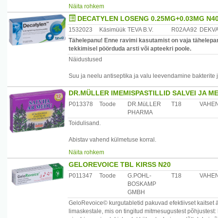
Et Decatylen'i losengid on suhkruvabad, sobivad need ka
Näita rohkem
soodusta kaariese teket.
DECATYLEN LOSENG 0.25MG+0.03MG N4
Decatylen'i losengid sisaldavad sorbitooli. Patsiendid, ke
talumatus, ei tohi seda ravimit kasutada.
1532023
Käsimüük
TEVA B.V.
R02AA92
DEKVA
Tähelepanu! Enne ravimi kasutamist on vaja tähelepan
tekkimisel pöörduda arsti või apteekri poole.
Näidustused
Suu ja neelu antiseptika ja valu leevendamine bakterite j
DR.MÜLLER IMEMISPASTILLID SALVEI JA M
P013378
Toode
DR.MüLLER
T18
VAHE
PHARMA
Toidulisand.
Abistav vahend külmetuse korral.
Näita rohkem
Koostis: 1 pastill sisaldab: salveiekstrakt 37,5 mg, salvei
GELOREVOICE TBL KIRSS N20
maitseaine.
Ei sisalda säilitusaineid.
P011347
Toode
G.POHL-
T18
VAHE
BOSKAMP
Kautamine: Täiskasvanud- 1 pastill 6 korda päevas, lapse
GMBH
GeloRevoice© kurgutabletid pakuvad efektiivset kaitset ä
Hoiatused: Päevast annust mitte ületada! Toidulisandit 
limaskestale, mis on tingitud mitmesugustest põhjustest
korral pastillides