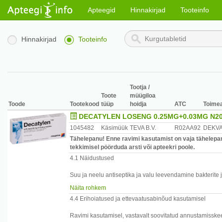
Apteegid
Hinnakirjad
Tooteinfo
Hinnakirjad
Tooteinfo
Tootja /
Toote
müügiloa
Toode
Tootekood
tüüp
hoidja
ATC
Toime
DECATYLEN LOSENG 0.25MG+0.03MG N2
1045482
Käsimüük
TEVA B.V.
R02AA92
DEKVA
Tähelepanu! Enne ravimi kasutamist on vaja tähelepan
tekkimisel pöörduda arsti või apteekri poole.
4.1 Näidustused
Suu ja neelu antiseptika ja valu leevendamine bakterite 
korral.
Näita rohkem
4.4 Erihoiatused ja ettevaatusabinõud kasutamisel
Ravimi kasutamisel, vastavalt soovitatud annustamisskeem