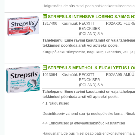
Maaletooja: AS Sirowa Tallinn, Salve 2c, 11612 Tallinn
Haigusnähtude püsimisel peab patsient konsulteerima ar
Päritoluriik: Saksamaa
STREPSILS INTENSIVE LOSENG 8.75MG N
Maaletooja: AS Sirowa Tallinn, Salve 2c, 11612 Tallinn
1317406
Käsimüük
RECKITT
R02AX01
FLUR
BENCKISER
(POLAND) S.A.
Tähelepanu! Enne ravimi kasutamist on vaja tähelepan
tekkimisel pöörduda arsti või apteekri poole.
Kurgupõletiku sümptomite, nagu kurgu kähedus, valu ja 
.
STREPSILS MENTHOL & EUCALYPTUS LO
1013094
Käsimüük
RECKITT
R02AA95
AMÜÜ
BENCKISER
(POLAND) S.A.
Tähelepanu! Enne ravimi kasutamist on vaja tähelepan
tekkimisel pöörduda arsti või apteekri poole.
4.1 Näidustused
Desinfitseeriv vahend suu -ja neelupõletike korral. Nin
4.4 Erihoiatused ja ettevaatusabinõud kasutamisel
Haigusnähtude püsimisel peab patsient konsulteerima ar