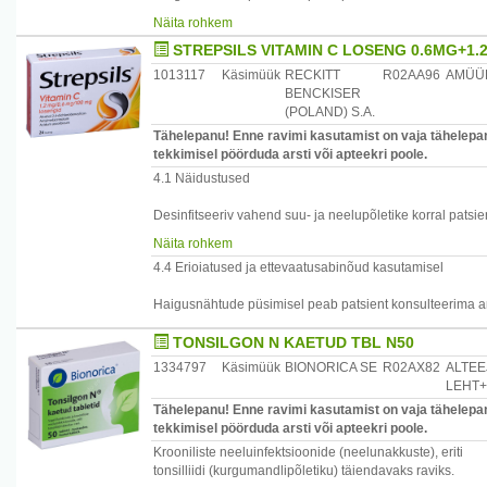
Näita rohkem
STREPSILS VITAMIN C LOSENG 0.6MG+1
Patsiendid, kellel on pärilik fruktoosi talumatus, glükoo
isomaltaasi puudulikkus, ei tohi seda ravimit kasutada
1013117
Käsimüük
RECKITT
R02AA96
AMÜÜ
BENCKISER
(POLAND) S.A.
Tähelepanu! Enne ravimi kasutamist on vaja tähelepan
tekkimisel pöörduda arsti või apteekri poole.
4.1 Näidustused
Desinfitseeriv vahend suu- ja neelupõletike korral patsi
vajavad täiendavalt C-vitamiini
Näita rohkem
4.4 Erioiatused ja ettevaatusabinõud kasutamisel
Haigusnähtude püsimisel peab patsient konsulteerima ar
TONSILGON N KAETUD TBL N50
1334797
Käsimüük
BIONORICA SE
R02AX82
ALTE
LEHT
Tähelepanu! Enne ravimi kasutamist on vaja tähelepan
tekkimisel pöörduda arsti või apteekri poole.
Krooniliste neeluinfektsioonide (neelunakkuste), eriti
tonsilliidi (kurgumandlipõletiku) täiendavaks raviks.