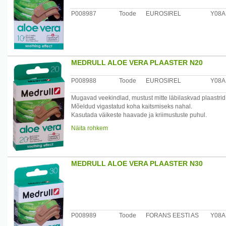
P008987
Toode
EUROSIREL
Y08A
MEDRULL ALOE VERA PLAASTER N20
P008988
Toode
EUROSIREL
Y08A
Mugavad veekindlad, mustust mitte läbilaskvad plaastrid
Mõeldud vigastatud koha kaitsmiseks nahal.
Kasutada väikeste haavade ja kriimustuste puhul.
Näita rohkem
Valmistatud õhukesest, 3-dimensioonilisest, mikroperfore
Plaastri padjake on hästi imav ja valmistatud viskoosist, 
hüpoallergiline, mustust mitte läbilaskev
MEDRULL ALOE VERA PLAASTER N30
Hoiatused: mitte kasutada, kui esineb taimset allergiat..
Pakendis 20 kolmes erinevas mõõdus plaastrit:
19 x 72 mm - 10 tükki
25 x 72 mm - 6 tükki
ümmargused läbimõõduga 22 mm - 4 tükki.
P008989
Toode
FORANS EESTI AS
Y08A