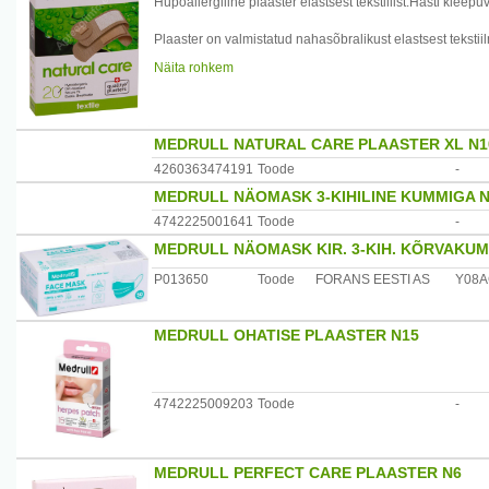
Hüpoallergiline plaaster elastsest tekstiilist.Hästi kleepu
Plaaster on valmistatud nahasõbralikust elastsest teksti
valmistatud viskoosist.
Näita rohkem
Plaaster on ette nähtud pindmiste nahavigastuste kaitse
Pakendis 20 kolmes erinevas suuruses plaastrit:
19 x 72 mm - 10 tükki
25 x 72 mm - 6 tükki
MEDRULL NATURAL CARE PLAASTER XL N1
ümmargused läbimõõduga 22 mm - 4 tükki.
4260363474191
Toode
-
Tootja: Forans Eesti AS, Eesti.
MEDRULL NÄOMASK 3-KIHILINE KUMMIGA 
4742225001641
Toode
-
MEDRULL NÄOMASK KIR. 3-KIH. KÕRVAKUM
P013650
Toode
FORANS EESTI AS
Y08
MEDRULL OHATISE PLAASTER N15
4742225009203
Toode
-
MEDRULL PERFECT CARE PLAASTER N6