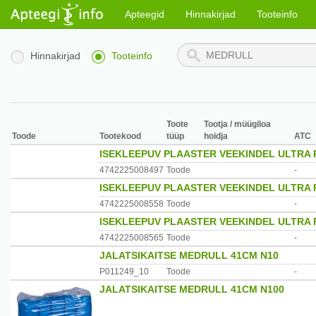
Apteegid
Hinnakirjad
Tooteinfo
Hinnakirjad
Tooteinfo
Toote
Tootja / müügiloa
Toode
Tootekood
tüüp
hoidja
ATC
ISEKLEEPUV PLAASTER VEEKINDEL ULTRA 
4742225008497
Toode
-
ISEKLEEPUV PLAASTER VEEKINDEL ULTRA 
4742225008558
Toode
-
ISEKLEEPUV PLAASTER VEEKINDEL ULTRA 
4742225008565
Toode
-
JALATSIKAITSE MEDRULL 41CM N10
P011249_10
Toode
-
JALATSIKAITSE MEDRULL 41CM N100