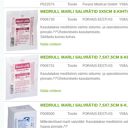
Tootja või tootja volitatud esindaja
P022074
Toode
Forans Medical GmbH
Y08A
Forans Eesti AS
MEDRULL MARLI SALVRÄTID 5X5CM 8-KIHTI
Päritoluriik
P006730
Toode
FORANS EESTI AS
Y08A
Eesti
Kasutatakse meditsiinis valmis sidumis- ja operatsiooniva
pinnale./*/*Ühekordseks kasutamiseks.
Säilitada kuivas kohas.
Näita rohkem
Seadme ja pakendi sisu:
MARLI SALVRÄTIKUD STERIILSED 5X5CM N5
MEDRULL MARLI SALVRÄTID 7,5X7,5CM 8-KI
Tootja või tootja volitatud esindaja:
P006731
Toode
FORANS EESTI AS
Y08A
Forans Eesti AS
Kasutatakse meditsiinis valmis sidumis- ja operatsiooniva
Päritoluriik:Eesti
pinnale./*/*Ühekordseks kasutamiseks.
Säilitada kuivas kohas.
Näita rohkem
Seadme ja pakendi sisu:
MARLI SALVRÄTIKUD STERIILSED 7,5X 7,5CM N5
MEDRULL MARLI SALVRÄTID 7,5X7,5CM 8-K
Tootja või tootja volitatud esindaja
P008000
Toode
FORANS EESTI AS
Y08A
Forans Eesti AS
Mittesteriilsed marli salvrätid. Kasutatakse meditsiinis v
haava pinnale./*/*
Päritoluriik