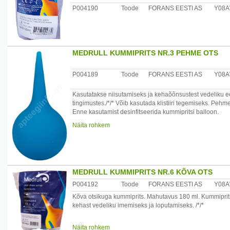
P004190
Toode
FORANS EESTI AS
Y08
Seadme ja pakendi sisu
Individuaalne pakend+transpordipakend
Tootja või tootja volitatud esindaja
Forans Eesti AS, Mustamae tee. 55, Tallinn, 10621, Esto
MEDRULL KUMMIPRITS NR.3 PEHME OTS
Päritoluriik
P004189
Toode
FORANS EESTI AS
Y08
Eesti
Kasutatakse niisutamiseks ja kehaõõnsustest vedeliku 
tingimustes./*/* Võib kasutada klistiiri tegemiseks. Pehme
Enne kasutamist desinfitseerida kummipritsi balloon.
Näita rohkem
Koostisosad:kumm /kumm+ polüpropüleen
Kummiprits ei tohi olla otseses kontaktis päikesekiirte, õli
Peale transporti miinuskraadide juures tuleb hoida kummi
Kummiprits ei tohi ravimi lahusega olla kontaktis rohkem 
MEDRULL KUMMIPRITS NR.6 KÕVA OTS
Säilitamistingimused:
P004192
Toode
FORANS EESTI AS
Y08
Hoida temperatuuril +5 kuni +25kraadi ning mitte hoida 
Kõva otsikuga kummiprits. Mahutavus 180 ml. Kummiprits (
kehast vedeliku imemiseks ja loputamiseks. /*/*
Seadme ja pakendi sisu
Individuaalne pakend+transpordipakend
Kasutamine: enne kasutamist desinfitseerida kummipritsi b
Näita rohkem