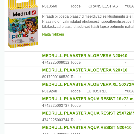
P013560
Toode
FORANS EESTI AS
Y08A
Piraadi piltidega plaastrid meeldivad seiklushimulistele l
Plaastrid on valmistatud õhukesest hüpoallergilisest per
läbilaskvad plaastrid, sobivad hästi lapse pehmele nahale
Pakendis 10 tk.
Näita rohkem
Maaletooja: Forans Eesti, Posti 23, Loksa
MEDRULL PLAASTER ALOE VERA N20+10
4742225009012
Toode
-
MEDRULL PLAASTER ALOE VERA N20+10
8017990168520
Toode
-
MEDRULL PLAASTER ALOE VERA XL 50X72
P019248
Toode
EUROSIREL
Y08A
MEDRULL PLAASTER AQUA RESIST 19x72 m
4742225003737
Toode
-
MEDRULL PLAASTER AQUA RESIST 25X72M
4742225003744
Toode
-
MEDRULL PLAASTER AQUA RESIST N20+10