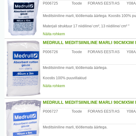
P006725
Toode
FORANS EESTI AS
Y08A
Meditsiiniline marli, töötlemata äärtega. Koostis 100% puu
Materjali struktuur 17 niidiline/ cm², 13 niidiline/ cm² "
Näita rohkem
Maaletooja: Forans Eesti, Posti 23 , Loksa
MEDRULL MEDITSIINILINE MARLI 90CMX3M 
P006726
Toode
FORANS EESTI AS
Y08A
Meditsiiniline marli, töötlemata äärtega.
Koostis 100% puuvillakiud
Näita rohkem
Materjali struktuur 17 niidiline/ cm², 13 niidiline/ cm² "
Maaletooja: Forans Eesti, Posti 23 , Loksa
MEDRULL MEDITSIINILINE MARLI 90CMX5M 
P006727
Toode
FORANS EESTI AS
Y08A
Meditsiiniline marli, töötlemata äärtega.