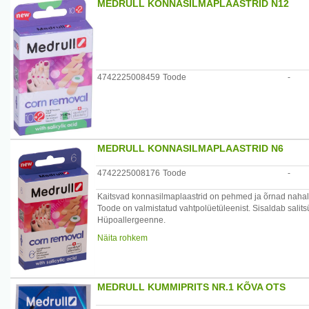
MEDRULL KONNASILMAPLAASTRID N12
4742225008459
Toode
-
MEDRULL KONNASILMAPLAASTRID N6
4742225008176
Toode
-
Kaitsvad konnasilmaplaastrid on pehmed ja õrnad nahale
Toode on valmistatud vahtpolüetüleenist. Sisaldab salit
Hüpoallergeenne.
Päritoluriik: Läti
Näita rohkem
MEDRULL KUMMIPRITS NR.1 KÕVA OTS