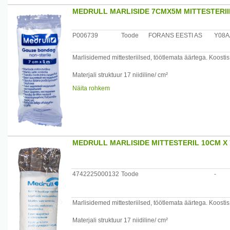
MEDRULL MARLISIDE 7CMX5M MITTESTERI
P006739
Toode
FORANS EESTI AS
Y08A
Marlisidemed mittesteriilsed, töötlemata äärtega. Koostis
Materjali struktuur 17 niidiline/ cm²
Näita rohkem
Maaletooja: Forans Eesti, Posti 23, Loksa 74805
MEDRULL MARLISIDE MITTESTERIL 10CM X
4742225000132
Toode
-
Marlisidemed mittesteriilsed, töötlemata äärtega. Koostis
Materjali struktuur 17 niidiline/ cm²