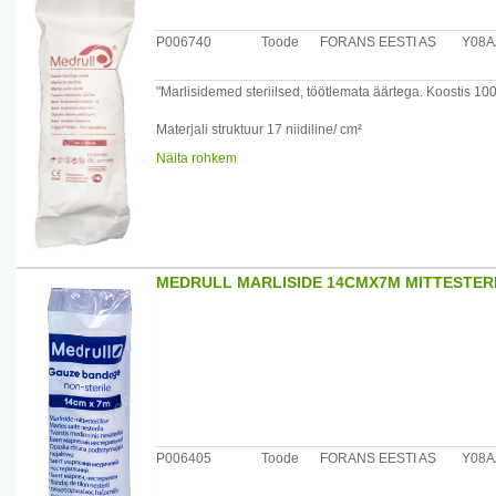
P006740
Toode
FORANS EESTI AS
Y08A
"Marlisidemed steriilsed, töötlemata äärtega. Koostis 100
Materjali struktuur 17 niidiline/ cm²
Näita rohkem
Maaletooja: Forans Eesti, Posti 23, Loksa 74805
MEDRULL MARLISIDE 14CMX7M MITTESTERI
P006405
Toode
FORANS EESTI AS
Y08A