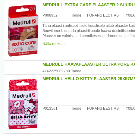
MEDRULL EXTRA CARE PLAASTER 2 SUURU
P008952
Toode
FORANS EESTI AS
Y08A
Tänu plaastri antiseptilisele koostisele aitab plaaster ka
Soovitame kasutada plaastrit peale haava desinfitseerimi
Plaaster on valmistatud peenikesest perforeeritud polüme
Plaastri omadused: veekindel, mustust mitteläbilaskev,hüp
Näita rohkem
Plaastri absorbeeriv padjake on hästi imav, mis on valmi
haava. Immutatud antiseptikuga - Cetyl pyridinium chlor
Pakendis 20 plaastrit.
MEDRULL HAAVAPLAASTER ULTRA PORE KAT
Maaletooja: Forans Eesti, Posti 23, Loksa 74805
4742225009289
Toode
-
MEDRULL HELLO KITTY PLAASTER 25X57M
P013561
Toode
FORANS EESTI AS
Y08A