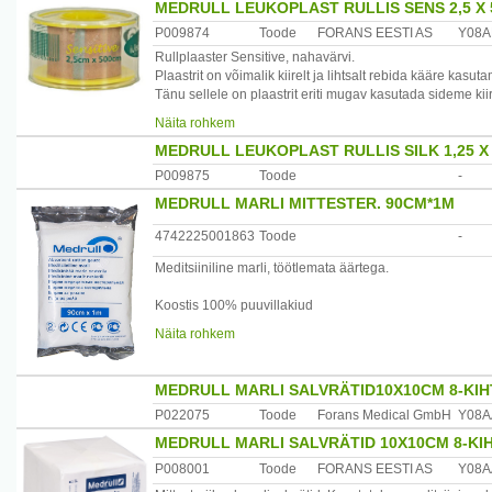
MEDRULL LEUKOPLAST RULLIS SENS 2,5 X 
Tootja: AS Forans Eesti
Päritoluriik
P009874
Toode
FORANS EESTI AS
Y08A
Eesti
Rullplaaster Sensitive, nahavärvi.
Plaastrit on võimalik kiirelt ja lihtsalt rebida kääre kasut
Tänu sellele on plaastrit eriti mugav kasutada sideme k
Materjali struktuur: mittekootud riba.
Näita rohkem
MEDRULL LEUKOPLAST RULLIS SILK 1,25 X
Maaletooja: Forans Eesti, Posti 23, 74805 Loksa
P009875
Toode
-
Päritoluriik: ?veits
MEDRULL MARLI MITTESTER. 90CM*1M
4742225001863
Toode
-
Meditsiiniline marli, töötlemata äärtega.
Koostis 100% puuvillakiud
Näita rohkem
Materjali struktuur 17 niidiline/ cm², 13 niidiline/ cm² "
Maaletooja: Forans Eesti, Posti 23 , Loksa
MEDRULL MARLI SALVRÄTID10X10CM 8-KIHT
P022075
Toode
Forans Medical GmbH
Y08A
MEDRULL MARLI SALVRÄTID 10X10CM 8-KIH
P008001
Toode
FORANS EESTI AS
Y08A