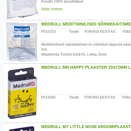
Koostis 100% puuvillakiud
Näita rohkem
Materjali struktuur 17 niidiline/ cm², 13 niidiline/ cm² "
Maaletooja: Forans Eesti, Posti 23 , Loksa
MEDRULL MEDITSIINILISED SÕRMEKAITSME
P010253
Toode
FORANS EESTI AS
Y08A
Meditsiinilised näpukaitsmed on mõeldud näppude kaitseks
mm.
Maaletooja: Forans Eesti As, Loksa, Eesti
MEDRULL MR.HAPPY PLAASTER 25X72MM L
P015695
Toode
FORANS EESTI AS
Y08A
MEDRULL MY LITTLE NOSE AROOMIPLAAST