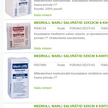
Mittesteriilsed marlisalvrätid. Kasutatakse meditsiinis va
haava pinnale./*/*
Koostis: 100% puuvill.
Materjali struktuur: 17 niiti/cm2, 8 kihti.
Näita rohkem
Seadme ja pakendi sisu:
MEDRULL MARLI SALVRÄTID 10X10CM 8-KIH
MARLISALVRÄTIKUD, MITTESTERIILSED 10X 10CM N
P006729
Toode
FORANS EESTI AS
Y08A
Tootja või tootja volitatud esindaja
Kasutatakse meditsiinis valmis sidumis- ja operatsiooniva
Forans Eesti AS
pinnale./*/* Ühekordseks kasutamiseks.
Päritoluriik
Säilitada kuivas kohas.
Näita rohkem
Eesti
Seadme ja pakendi sisu:
MEDRULL MARLI SALVRÄTID 5X5CM 8-KIHTI
MARLI SALVRÄTIKUD STERIILSED 10X10CM N5
P007999
Toode
FORANS EESTI AS
Y08A
Tootja või tootja volitatud esindaja
Forans Eesti AS
Mittesteriilsed marlisalvrätid.Kasutatakse meditsiinis va
haava pinnale./*/*
Päritoluriik:Eesti
Koostis: 100% puuvill.
Näita rohkem
Materjali struktuur: 17 niiti/cm2, 8 kihti.
Seadme ja pakendi sisu:
MARLISALVRÄTIKUD, MITTESTERIILSED 5X 5CM N10
MEDRULL MARLI SALVRÄTID 5X5CM 8-KIHTI 