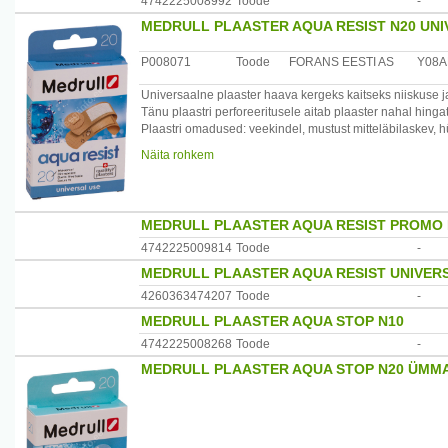
4742225008992
Toode
-
MEDRULL PLAASTER AQUA RESIST N20 UNI
P008071
Toode
FORANS EESTI AS
Y08A
Universaalne plaaster haava kergeks kaitseks niiskuse ja
Tänu plaastri perforeeritusele aitab plaaster nahal hinga
Plaastri omadused: veekindel, mustust mitteläbilaskev, hü
Plaastri absorbeeriv padjake on suure imavusega ja valm
Näita rohkem
kaitseb haava.
Pakendis 20 plaastrit.
Maaletooja : Forans Eesti, Posti 23, Loksa 74805
MEDRULL PLAASTER AQUA RESIST PROMO 
4742225009814
Toode
-
MEDRULL PLAASTER AQUA RESIST UNIVER
4260363474207
Toode
-
MEDRULL PLAASTER AQUA STOP N10
4742225008268
Toode
-
MEDRULL PLAASTER AQUA STOP N20 ÜMM