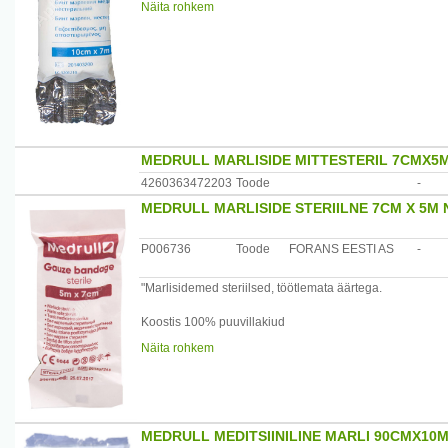
Näita rohkem
Maaletooja: Forans Eesti, Posti 23, Loksa 74805
MEDRULL MARLISIDE MITTESTERIL 7CMX5M
4260363472203
Toode
-
MEDRULL MARLISIDE STERIILNE 7CM X 5M 
P006736
Toode
FORANS EESTI AS
-
"Marlisidemed steriilsed, töötlemata äärtega.
Koostis 100% puuvillakiud
Näita rohkem
Materjali struktuur 17 niidiline/ cm²
Maaletooja: Forans Eesti, Posti 23, Loksa 74805
MEDRULL MEDITSIINILINE MARLI 90CMX10M