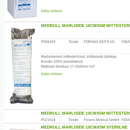
Eesti
Koostis: 100% puuvill.
Näita rohkem
Materjali struktuur: 17 niiti/cm2, 8 kihti.
Kogus pakendis: 100 tk.
MEDRULL MARLISIDE 10CMX5M MITTESTERI
P006403
Toode
FORANS EESTI AS
Y08A
Marlisidemed mittesteriilsed, töötlemata äärtega
Koostis 100% puuvillakiud
Materjali struktuur 17 niidiline/ cm²
Näita rohkem
Maaletooja: Forans Eesti, Posti 23, Loksa 74805
MEDRULL MARLISIDE 10CMX5M MITTESTERI
P021616
Toode
Forans Medical GmbH
Y08A
MEDRULL MARLISIDE 10CMX5M STERIILNE