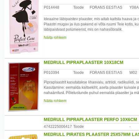
P014448
Toode
FORANS EESTI AS
Y08A
Ideaalne läbipaistev plaaster, mis aitab kaitsta haava ja o
Plaastri mugav ja ilus pakend ei võta ruumi Teie kotis, 
läbipaistvast polümeerist, mis on nahasõbralik.
Plaastri omadused: veekindel, mustust mitteläbilaskev, hü
Näita rohkem
valmistatud viskoosist. Plaastri padja pealmine kiht on 
Pakendis 6 plaastrit.
Maaletooja : Forans Eesti , Posti 23, Loksa 74805
MEDRULL PIPRAPLAASTER 10X18CM
P010394
Toode
FORANS EESTI AS
W02
Pipraplaastrit kasutatakse lihasvalu, artriidi, radikuliid
Kasutamine: eemalda kaitsekiht, aseta plaaster kuivale pu
nahaärritust. Põletustunde puhul eemalda plaaster ja mä
Plaastri kasutamiseks samal kohal uuesti peab olema 
Näita rohkem
Vastunäidustused: pole soovitatav kasutada ülitundlikkus
Kõrvalnähud: võimalik on allergiline reaktsioon ja sellisel
Hoida kuivas pimedas ruumis.
MEDRULL PIPRAPLAASTER PERFO 10X6CM
Tootja: AS Forans, Eesti
4742225006417
Toode
-
MEDRULL PIRATES PLAASTER 25X57MM LA