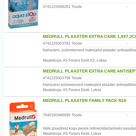
4742225008282
Toode
-
MEDRULL PLAASTER EXTRA CARE 1,9X7,2C
4742225003782
Toode
-
Nahavärvi, polümeersest materjalist plaaster antiseptilis
Maaletooja: AS Forans Eesti AS, Loksa
MEDRULL PLAASTER EXTRA CARE ANTISEPT
4742225003799
Toode
-
Nahavärvi polümeersest materjalist plaaster antiseptilis
Maaletooja: AS Forans Eesti, Loksa
MEDRULL PLAASTER FAMILY PACK N10
7640160480095
Toode
-
Valik plaastreid kogu perele mitmeotstarbeliseks kasutami
Maaletooja: AS Forans Eesti, Loksa