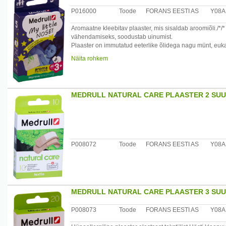
P016000
Toode
FORANS EESTI AS
Y08A
Aromaatne kleebitav plaaster, mis sisaldab aroomiõli./*
vähendamiseks, soodustab uinumist.
Plaaster on immutatud eeterlike õlidega nagu münt, euka
Enne magamaminekut kleepige plaaster kas pid˛aamale, vo
Näita rohkem
täiskasvanuile.
Plaaster on mõeldud ühekordseks kasutamiseks. Mitte kin
MEDRULL NATURAL CARE PLAASTER 2 SUUR
Tootjariik: Läti
Maaletooja: Forans Eesti AS, Tallinn, Eesti
P008072
Toode
FORANS EESTI AS
Y08A
MEDRULL NATURAL CARE PLAASTER 3 SUUR
P008073
Toode
FORANS EESTI AS
Y08A