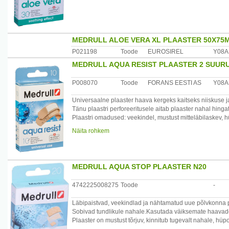
Tootja: Forans Eesti AS, Eesti
MEDRULL ALOE VERA XL PLAASTER 50X75
P021198
Toode
EUROSIREL
Y08A
MEDRULL AQUA RESIST PLAASTER 2 SUURU
P008070
Toode
FORANS EESTI AS
Y08A
Universaalne plaaster haava kergeks kaitseks niiskuse j
Tänu plaastri perforeeritusele aitab plaaster nahal hinga
Plaastri omadused: veekindel, mustust mitteläbilaskev, hü
Plaastri absorbeeriv padjake on suure imavusega ja valm
Näita rohkem
kaitseb haava.
Pakendis 10 plaastrit.
Maalatooja : Forans Eesti, Posti 23, Loksa 74805
MEDRULL AQUA STOP PLAASTER N20
4742225008275
Toode
-
Läbipaistvad, veekindlad ja nähtamatud uue põlvkonna pl
Sobivad tundlikule nahale.Kasutada väiksemate haavade 
Plaaster on mustust tõrjuv, kinnitub tugevalt nahale, hü