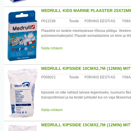
MEDRULL KIDS MARINE PLAASTER 25X72M
P011538
Toode
FORANS EESTI AS
Y08A
Plaastrid on lastele meelepärase lõbusa pildiga. Veekind
polümeermaterjalist. Plaastri eemaldamine on kiire ja liht
Maaletooja: Forans Eesti, Posti 23, Loksa 74805
Näita rohkem
MEDRULL KIPSSIDE 10CMX2,7M (12MIN) MI
P008021
Toode
FORANS EESTI AS
Y08A
kipsside on ette nähtud lahase tegemiseks, luumurru fi
transportimisel ja ka teistel juhtudel kui on vaja fikseer
Koostis: puuvillane marli, immutatud kipsiga( 88% kaltsi
Näita rohkem
Vee imendumise aeg: 15 sekundit.
Tahenemise aeg: 2 kuni 15 minutit.
MEDRULL KIPSSIDE 15CMX2,7M (12MIN) MI