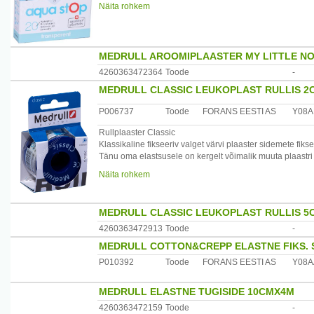
viskoosist ja polüpropüleenist.
Näita rohkem
Pakendis 4 ümmargust plaastrit läbimõõduga 22mm; 10
Päritoluriik: ?veits
MEDRULL AROOMIPLAASTER MY LITTLE NO
Maaletooja: Forans Eesti AS
4260363472364
Toode
-
MEDRULL CLASSIC LEUKOPLAST RULLIS 2
P006737
Toode
FORANS EESTI AS
Y08A
Rullplaaster Classic
Klassikaline fikseeriv valget värvi plaaster sidemete fiks
Tänu oma elastsusele on kergelt võimalik muuta plaastri 
Koostis: 100% puuvill
Näita rohkem
Materjali struktuur: Riideriba tsinkoksiidi alusel.
MEDRULL CLASSIC LEUKOPLAST RULLIS 5
4260363472913
Toode
-
MEDRULL COTTON&CREPP ELASTNE FIKS. 
P010392
Toode
FORANS EESTI AS
Y08A
MEDRULL ELASTNE TUGISIDE 10CMX4M
4260363472159
Toode
-