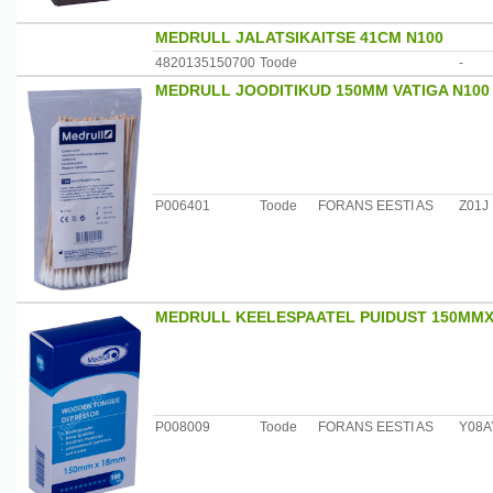
MEDRULL JALATSIKAITSE 41CM N100
4820135150700
Toode
-
MEDRULL JOODITIKUD 150MM VATIGA N100
P006401
Toode
FORANS EESTI AS
Z01J
MEDRULL KEELESPAATEL PUIDUST 150MM
P008009
Toode
FORANS EESTI AS
Y08A