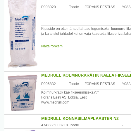
P008020
Toode
FORANS EESTI AS
Y08A
Kipsside on ette nähtud lahase tegemiseks, luumurru fik
ja ka teistel juhtudel kui on vaja kasutada fikseerivat laha
Koostis: puuvillane marli, immutatud kipsiga( 88% kaltsi
Näita rohkem
Vee imendumise aeg: 15 sekundit
.
Tahenemise aeg: 2 kuni 15 minutit.
Forans Eesti AS Loksa, Eesti
MEDRULL KOLMNURKRÄTIK KAELA FIKSEER
P006832
Toode
FORANS EESTI AS
Y08A
Kolmnurkrätik käe fikseerimiseks./*/*
Forans Eesti AS, Loksa, Eesti
www.medrull.com
MEDRULL KONNASILMAPLAASTER N2
4742225008718
Toode
-