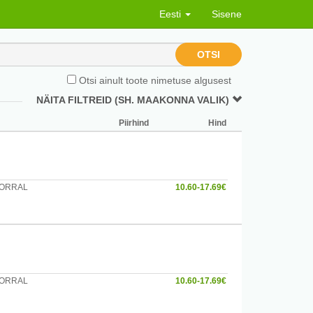
Eesti
Sisene
OTSI
Otsi ainult toote nimetuse algusest
NÄITA FILTREID (SH. MAAKONNA VALIK)
Piirhind
Hind
KORRAL
10.60-17.69€
KORRAL
10.60-17.69€