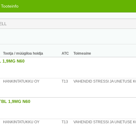
Tooteinfo
Tootja / müügiloa hoidja
ATC
Toimeaine
 1,9MG N60
HANKINTATUKKU OY
T13
VAHENDID STRESSI JA UNETUSE 
BL 1,9MG N60
HANKINTATUKKU OY
T13
VAHENDID STRESSI JA UNETUSE 