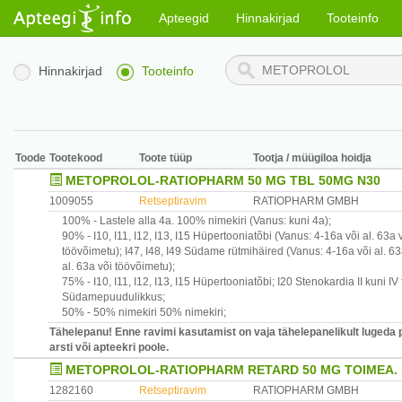
Apteegid
Hinnakirjad
Tooteinfo
Hinnakirjad
Tooteinfo
Toode
Tootekood
Toote tüüp
Tootja / müügiloa hoidja
METOPROLOL-RATIOPHARM 50 MG TBL 50MG N30
1009055
Retseptiravim
RATIOPHARM GMBH
100% -
Lastele alla 4a.
100% nimekiri
(Vanus: kuni 4a)
;
90% -
I10, I11, I12, I13, I15
Hüpertooniatõbi
(Vanus: 4-16a või al. 63a 
töövõimetu)
;
I47, I48, I49
Südame rütmihäired
(Vanus: 4-16a või al. 63
al. 63a või töövõimetu)
;
75% -
I10, I11, I12, I13, I15
Hüpertooniatõbi
;
I20
Stenokardia II kuni IV
Südamepuudulikkus
;
50% -
50% nimekiri
50% nimekiri
;
Tähelepanu! Enne ravimi kasutamist on vaja tähelepanelikult lugeda 
arsti või apteekri poole.
METOPROLOL-RATIOPHARM RETARD 50 MG TOIMEA. 
1282160
Retseptiravim
RATIOPHARM GMBH