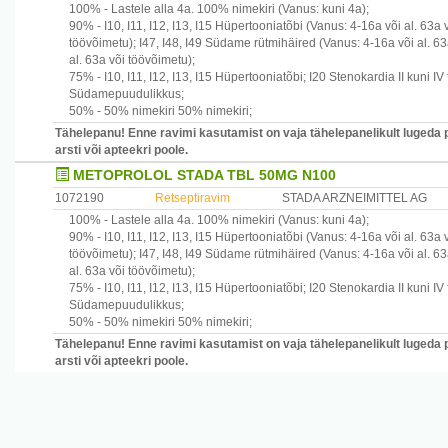
100% -
Lastele alla 4a.
100% nimekiri
(Vanus: kuni 4a)
;
90% -
I10, I11, I12, I13, I15
Hüpertooniatõbi
(Vanus: 4-16a või al. 63a 
töövõimetu)
;
I47, I48, I49
Südame rütmihäired
(Vanus: 4-16a või al. 63
al. 63a või töövõimetu)
;
75% -
I10, I11, I12, I13, I15
Hüpertooniatõbi
;
I20
Stenokardia II kuni IV
Südamepuudulikkus
;
50% -
50% nimekiri
50% nimekiri
;
Tähelepanu! Enne ravimi kasutamist on vaja tähelepanelikult lugeda 
arsti või apteekri poole.
METOPROLOL STADA TBL 50MG N100
1072190
Retseptiravim
STADA ARZNEIMITTEL AG
100% -
Lastele alla 4a.
100% nimekiri
(Vanus: kuni 4a)
;
90% -
I10, I11, I12, I13, I15
Hüpertooniatõbi
(Vanus: 4-16a või al. 63a 
töövõimetu)
;
I47, I48, I49
Südame rütmihäired
(Vanus: 4-16a või al. 63
al. 63a või töövõimetu)
;
75% -
I10, I11, I12, I13, I15
Hüpertooniatõbi
;
I20
Stenokardia II kuni IV
Südamepuudulikkus
;
50% -
50% nimekiri
50% nimekiri
;
Tähelepanu! Enne ravimi kasutamist on vaja tähelepanelikult lugeda 
arsti või apteekri poole.