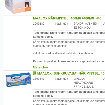
MAALOX NÄRIMISTBL. 400MG+400MG N40
1009189
Käsimüük
SANOFI-AVENTIS
ESTONIA OÜ
Tähelepanu! Enne ravimi kasutamist on vaja tähelepane
apteekri poole.
Kõrvetiste ja gastroösofageaalse reflukshaiguse sümptoma
alates 15-ndast eluaastast.
4.4 Hoiatused ja ettevaatusabinõud kasutamisel
Patsiendid peaksid konsulteerima arstiga, kui neil esineb
- kehakaalu langus,
Näita rohkem
- neelamistakistus või püsiv kõhuvalu,
MAALOX (SUHKRUVABA) NÄRIMISTBL. 4
- seedetrakti haigus esmakordselt või on selle iseloom hi
- neerupuudulikkus.
1390643
Käsimüük
OPELLA
HEALTHCARE
Alumiiniumhüdroksiid koos vähese fosforisisaldusega diee
FRANCE S.A.S.
organismis.
Tähelepanu! Enne ravimi kasutamist on vaja tähelepane
apteekri poole.
Neerupuudulikkusega patsientidel võib alumiiniumi ja 
Kõrvetiste ja gastroösofageaalse reflukshaiguse sümptoma
patsientidel võib pikaajaline alumiiniumi- ja magnees