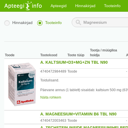
Apteegid
Hinnakirjad
Tooteinfo
Hinnakirjad
Tooteinfo
Tootja / müügiloa
Toode
Tootekood
Toote tüüp
hoidja
A. KALTSIUM+D3+MG+ZN TBL N90
4740472984489
Toode
-
Toidulisand.
Päevane annus (1 tablett) sisaldab: kaltsium 500 mg (6
2,5 mcg (50%*).
Näita rohkem
* - % päevasest soovitatavast annusest täiskasvanutele
A. MAGNEESIUM+VITAMIIN B6 TBL N90
Annustamine: 1 tablett päevas.
4740472003463
Toode
-
Hoiatused: toidulisandit ei kasutata mitmekesise toitumis
A. ZECHSTEIN INSIDE MAGNEESIUMIHELBE