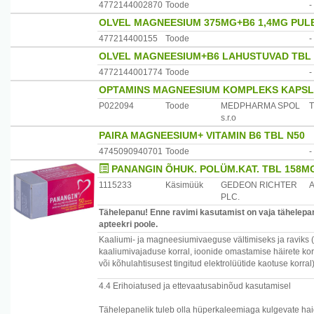
4772144002870
Toode
-
OLVEL MAGNEESIUM 375MG+B6 1,4MG PUL
477214400155
Toode
-
OLVEL MAGNEESIUM+B6 LAHUSTUVAD TBL 
4772144001774
Toode
-
OPTAMINS MAGNEESIUM KOMPLEKS KAPSL
P022094
Toode
MEDPHARMA SPOL
T
s.r.o
PAIRA MAGNEESIUM+ VITAMIN B6 TBL N50
4745090940701
Toode
-
PANANGIN ÕHUK. POLÜM.KAT. TBL 158M
1115233
Käsimüük
GEDEON RICHTER
PLC.
Tähelepanu! Enne ravimi kasutamist on vaja tähelepane
apteekri poole.
Kaaliumi- ja magneesiumivaeguse vältimiseks ja raviks
kaaliumivajaduse korral, ioonide omastamise häirete korr
või kõhulahtisusest tingitud elektrolüütide kaotuse korral)
4.4 Erihoiatused ja ettevaatusabinõud kasutamisel
Tähelepanelik tuleb olla hüperkaleemiaga kulgevate haigu