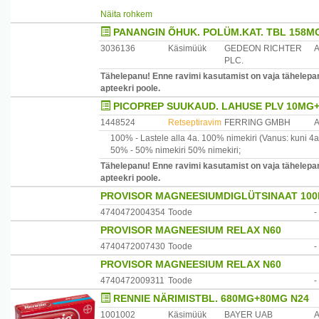
kontrollida kaaliumi sisaldust plasmas.
Näita rohkem
PANANGIN ÕHUK. POLÜM.KAT. TBL 158M
3036136
Käsimüük
GEDEON RICHTER
PLC.
Tähelepanu! Enne ravimi kasutamist on vaja tähelepane
apteekri poole.
PICOPREP SUUKAUD. LAHUSE PLV 10MG+
1448524
Retseptiravim
FERRING GMBH
100% -
Lastele alla 4a.
100% nimekiri
(Vanus: kuni 4a
50% -
50% nimekiri
50% nimekiri
;
Tähelepanu! Enne ravimi kasutamist on vaja tähelepane
apteekri poole.
PROVISOR MAGNEESIUMDIGLÜTSINAAT 100
4740472004354
Toode
-
PROVISOR MAGNEESIUM RELAX N60
4740472007430
Toode
-
PROVISOR MAGNEESIUM RELAX N60
4740472009311
Toode
-
RENNIE NÄRIMISTBL. 680MG+80MG N24
1001002
Käsimüük
BAYER UAB