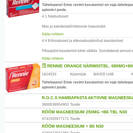
Tähelepanu! Enne ravimi kasutamist on vaja tähelepane
apteekri poole.
4.1 Näidustused
Mao ja kaksteistsõrmiksoole haavandid.
Mao ülihappesuse ja kõrvetiste sümptomaatiline ravi.
Näita rohkem
4.4 Erihoiatused ja ettevaatusabinõud kasutamisel
Pikaajalist kasutamist tuleb vältida. Soovitatavat annust
taanduvad ainult osaliselt, on vajalikud edasised meditsi
Näita rohkem
RENNIE ORANGE NÄRIMISTBL. 680MG+80
Neerufunktsiooni kahjustusega patsientide puhul tuleb üldi
kaltsium- ja magneesiumkarbonaadi kasutamisel regulaarse
1824533
Käsimüük
BAYER UAB
magneesiumisisaldust. Rennie tablette ei tohi kasutada h
Tähelepanu! Enne ravimi kasutamist on vaja tähelepane
Pikaajaline suurte annuste manustamine võib põhjustad
apteekri poole.
hüpermagneseemia ja piima-leelisesündroom, seda eriti 
tohi võtta koos suure koguse piima või piimatoodetega.
R.O.C.S HAMBAPASTA AKTIIVNE MAGNEESI
suurendab neerukivide tekkeriski.
3800038954903
Toode
-
Päriliku fruktoositalumatuse, glükoos-galaktoos malabso
RÕÕM MAGNEESIUM 250MG +B6 TBL N30
puudulikkusega patsiendid ei tohi seda ravimit kasutada
4741505977171
Toode
-
RÕÕM MAGNEESIUM + B6 N30