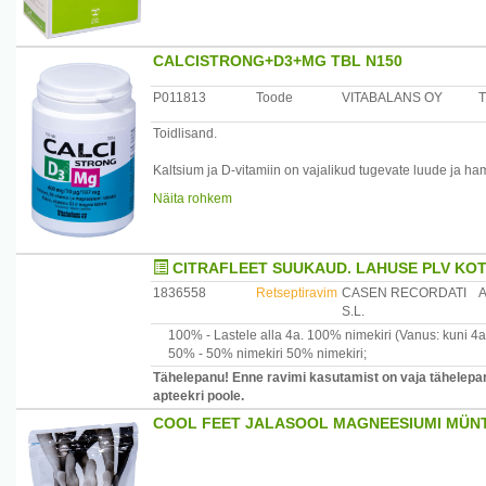
CALCISTRONG+D3+MG TBL N150
P011813
Toode
VITABALANS OY
T
Toidlisand.
Kaltsium ja D-vitamiin on vajalikud tugevate luude ja h
Kaltsium on luudes kõige olulisem ehituskomponent, vit
Näita rohkem
Piisav päevane kogus kaltsiumit ja D-vitamiini on vajalik
eakatele, et ära hoida osteoporoosi teket.
Kaltsiumit sisaldav toidulisand on soovitatav neile, kelle
rinnaga toitvatele emadele ning taimetoitlastele.
CITRAFLEET SUUKAUD. LAHUSE PLV KOT
Magneesium on oluline mineraalaine luustikule, lihaste
1836558
Retseptiravim
CASEN RECORDATI
vähemalt 300 ensüümprotsessis osaledes energiaaineva
S.L.
närvirakkude ülekandemehhanismides ning organismi k
100% -
Lastele alla 4a.
100% nimekiri
(Vanus: kuni 4a
50% -
50% nimekiri
50% nimekiri
;
Koostis: 1 tablett sisaldab kaltsiumi 400mg, ViatmiinD
Suhkruvaba, latoosivaba, gluteenivaba, pärmivaba.
Tähelepanu! Enne ravimi kasutamist on vaja tähelepane
apteekri poole.
Kasutamine: 1 tablett päevas koos veega sisse võtta
COOL FEET JALASOOL MAGNEESIUMI MÜN
Hoiatused: Mitte ületada päevaseks tarbimiseks soovitat
kohas. Säilitada kuivas , toatemperatuuril.