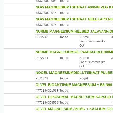
Esindaja Eestis: Vitabalans Pharma OÜ, Hõbekuuse 26, 1
733739012999
Toode
-
NOW MAGNEESIUMTSITRAAT 400MG VEG KA
733739012944
Toode
-
NOW MAGNEESIUMTSITRAAT GEELKAPS N9
733739012975
Toode
-
NURME MAGNEESIUMIHELBED JALAVANNID
P022743
Toode
Nurme
Looduskosmeetika
OÜ
NURME MAGNEESIUMIÕLI NAHASPREI 100M
P022744
Toode
Nurme
Looduskosmeetika
OÜ
NÕGEL MAGNEESIUMDIGLÜTSINAAT PULBE
P021743
Toode
Nõgel
T
OLVEL BIOAKTIIVNE MAGNEESIUM + B6 N90
4772144001538
Toode
-
OLVEL LIPOSOMAL MAGNEESIUM KAPSLID 
4772144003556
Toode
-
OLVEL MAGNEESIUM 350MG + KAALIUM 30