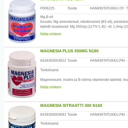
P006225
Toode
HANKINTATUKKU OY
T
Mg,B-vit
Koostis: Mg-aminokelaat; nikotiinamiid (B3-vit); püridok
tabletti sisaldavad: Mg 350mg (117%*); B1- vit. 1,4mg (1
4 tbl päevas
Näita rohkem
MAGNESIA PLUS 350MG N180
6428300003622
Toode
HANKINTATUKKU,FIN
-
Toidulisand.
Magneesiumi, inuliini ja B-rühma vitamiinide tabletid. Inu
paremini imenduda.
Näita rohkem
Päevane annus (1 tablett) sisaldab: magneesium 350 mg 
vitamiin 2,2 mg (110%*), inuliin 305 mg.
MAGNESIA SITRAATTI 300 N160
* - % päevasest soovitatavast kogusest täiskasvanutele
6428300003691
Toode
HANKINTATUKKU,FIN
-
Annustamine: 1 tablett päevas.
Toidulisand.