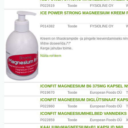
võib suureneda atsetüülsalitsüülhappe samaaegsel kasuta
eelpoolnimetatud haigustega kaasneb kauakestev oksen
P022619
Toode
FYSIOLINE OY
häired, siis võib see viidata Reye sündroomile.
ICE POWER STRONG MAGNEESIUM KREEM 
Ettevaatlik tuleks olla düspepsia soodumusega ja tead
haavandi anamneesiga patsientide puhul (vt lõik 4.8). Ea
P014382
Toode
FYSIOLINE OY
Hjertemagnyl-i kasutamisest kõrgema seedetrakti verejooksu
Kreem on lihaskrampide -ja pingete leevendamiseks ni
Patsientidel, keda ravitakse atsetüülsalitsüülhappe väi
lihtne doseerida./*/*
plaanitud kirurgilisi protseduure hinnata verejooksu riski
Kerge jahutav toime.
tekke risk on suur, tuleks ajutiselt katkestada atsetüüls
Näita rohkem
Kasutamine:Vajutada 2-3 korda pumbale ja määrida kree
Ettevaatlik tuleks olla järgmiste seisundite/haiguste puhu
- astma ja allergilised seisundid (bronhospasmi ja astmaho
Päritolumaa:Soome.
- langenud maksafunktsioon;
- langenud neerufunktsioon;
Maaletooja:Fysioline Estonia OÜ, Tartu mnt.2, 10145, Tall
- ravimata hüpertensioon;
- antikoagulantide samaaegne kasutamine.
ICONFIT MAGNEESIUM B6 375MG KAPSEL N
P019670
Toode
European Foods OÜ
T
ICONFIT MAGNEESIUM DIGLÜTSINAAT KAPS
P022860
Toode
European Foods OÜ
T
ICONFIT MAGNEESIUMIHELBED VANNIDEKS
P022859
Toode
European Foods OÜ
KAALIUM+MAGNEESIUM+B1 KAPSLID N60