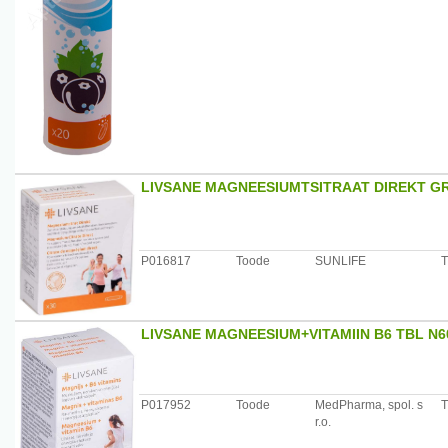
LIVSANE MAGNEESIUMTSITRAAT DIREKT G
P016817
Toode
SUNLIFE
T
LIVSANE MAGNEESIUM+VITAMIIN B6 TBL N6
P017952
Toode
MedPharma, spol. s
T
r.o.