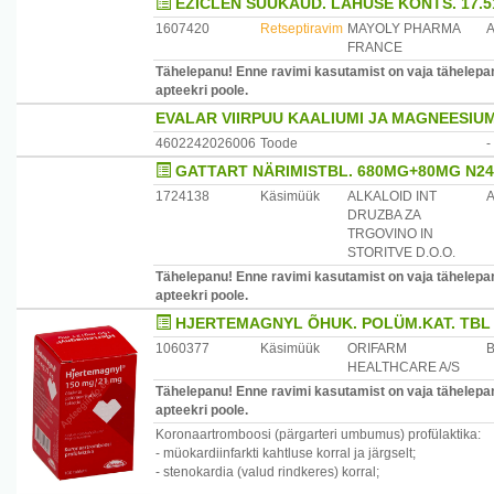
EZICLEN SUUKAUD. LAHUSE KONTS. 17.5
1607420
Retseptiravim
MAYOLY PHARMA
FRANCE
Tähelepanu! Enne ravimi kasutamist on vaja tähelepane
apteekri poole.
EVALAR VIIRPUU KAALIUMI JA MAGNEESIUM
4602242026006
Toode
-
GATTART NÄRIMISTBL. 680MG+80MG N24
1724138
Käsimüük
ALKALOID INT
DRUZBA ZA
TRGOVINO IN
STORITVE D.O.O.
Tähelepanu! Enne ravimi kasutamist on vaja tähelepane
apteekri poole.
HJERTEMAGNYL ÕHUK. POLÜM.KAT. TBL
1060377
Käsimüük
ORIFARM
HEALTHCARE A/S
Tähelepanu! Enne ravimi kasutamist on vaja tähelepane
apteekri poole.
Koronaartromboosi (pärgarteri umbumus) profülaktika:
- müokardiinfarkti kahtluse korral ja järgselt;
- stenokardia (valud rindkeres) korral;
- pärast südame pärgarterite revaskularisatsiooni (veres