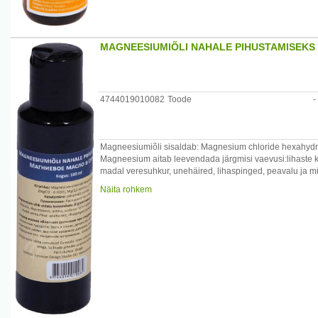
Maalox suukaudne suspensioon sisaldab abiainetena m
propüülparahüdroksübensoaati, mis võivad tekitada allergi
MAGNEESIUMIÕLI NAHALE PIHUSTAMISEKS
4744019010082
Toode
-
Magneesiumiõli sisaldab: Magnesium chloride hexahydr
Magneesium aitab leevendada järgmisi vaevusi:lihaste k
madal veresuhkur, unehäired, lihaspinged, peavalu ja m
Näita rohkem
Kasutamine: määrida nahale.
Hoiatus:Vältida toote silma sattumist! Säilitada kuivas j
Päritolumaa:Belgia.
Maaletooja:EstonianDesign OÜ, www.estoniandesign.e