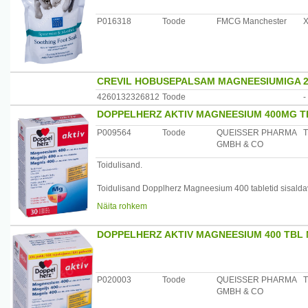
Tootja: Vitabalans Oy, Soome
P016318
Toode
FMCG Manchester
X
CREVIL HOBUSEPALSAM MAGNEESIUMIGA 
4260132326812
Toode
-
DOPPELHERZ AKTIV MAGNEESIUM 400MG T
P009564
Toode
QUEISSER PHARMA
T
GMBH & CO
Toidulisand.
Toidulisand Dopplherz Magneesium 400 tabletid sisaldav
vitamiinidest ja mineraalidest.
Näita rohkem
Tänapäeval avaldavad tööelu, sport ja stress suuri nõudm
Seetõttu on väga oluline tagada organismi varustatus pi
DOPPELHERZ AKTIV MAGNEESIUM 400 TBL 
foolhappega. Nende toitainete vajadus võib suureneda k
ning stressi tekitavates olukordades.
/*/*
Päevane kogus (1 tablett) sisaldab (kogus %-des) : ma
P020003
Toode
QUEISSER PHARMA
T
mg (382%), B6-vitamiin 5
GMBH & CO
mg (357%), B12-vitamiin 5 mcg (200%), foolhape 600 m