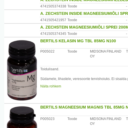
ületage päevaseks tarbimiseks soovitatavat kogust! Hoid
kõhulahtisust! Hoida toatemperatuuril, kuivas, valguse ja 
4741505374338
Toode
-
A. ZECHSTEIN INSIDE MAGNEESIUMIÕLI SPR
Koostis: kaltsiumkarbonaat, magneesiumoksiid, emulgaator
4741505421957
Toode
-
hüdroksüpropüülmetüültselluloos, tsinkoksiid, paakumi
naatriumkarboksümetüültselluloos, kolekaltsiferool.
A. ZECHSTEIN MAGNEESIUMIÕLI SPREI 200
4741505374345
Toode
-
Päritolumaa: Suurbritannia
Maaletooja: OÜ Allium UPI, Vae 16, 76401 Laagri, Harju
BERTILS KELASIN MG TBL 85MG N100
P005022
Toode
MIDSONA FINLAND
T
OY
Toidulisand.
Südamele, lihastele, veresoonte tervishoiuks. Ei sisalda p
Näita rohkem
Päevane annus (4 tabletti) sisaldab: magneesium 340 m
* - % päevasest soovitatavast kogusest täiskasvanutele
BERTILS MAGNEESIUM MAGNIS TBL 85MG 
Annustamine: 4 tabletti päevas ( 2 tabletti 2 korda päevas
Hoiatused: toidulisand ei asenda mitmekülgset ja tasakaal
P005023
Toode
MIDSONA FINLAND
T
tarbimiseks soovitatavat kogust! Hoida lastele kättesaa
OY