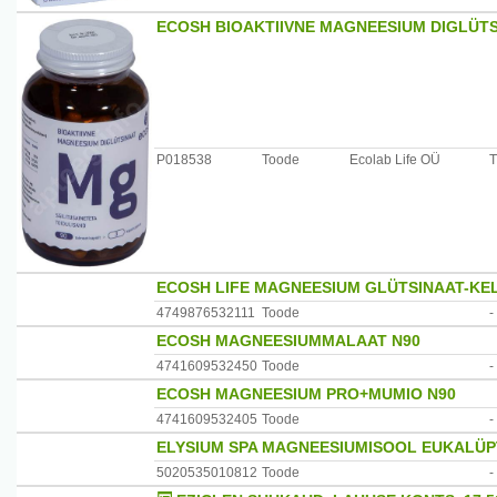
Annustamine: 1 pakike päevas. Raputage mikrograanulid 
ECOSH BIOAKTIIVNE MAGNEESIUM DIGLÜTS
lahustuda ja neelake alla. Palun
rebige pakike noolega näidatud suunas katki.
Hoiatused: mitte ületada soovitatavat päevast annust. To
mitmekesist toitumist ning
tervislikku eluviisi. Hoida toatemperatuuril lastele kätt
allikat. Üleliigne tarbimine
võib põhjustada kõhulahtisust.
P018538
Toode
Ecolab Life OÜ
T
Koostis: magneesiumoksiid, sorbitool (E 420), happesuse 
sidrunhape, paksendaja
karboksümetüültselluloos, lõhna- ja maitseained, pürido
aspartaam ja atsesulfaam
K, paakumisvastased ained: rasvhapete magneesiumiso
ECOSH LIFE MAGNEESIUM GLÜTSINAAT-KE
(foolhape), tsüanokobalamiin
(vitamiin B12).
4749876532111
Toode
-
ECOSH MAGNEESIUMMALAAT N90
Tootja: Queisser Pharma, Saksamaa
4741609532450
Toode
-
Maaletooja: AS Sirowa Tallinn, Salve 2C, 11612 Tallinn, 
ECOSH MAGNEESIUM PRO+MUMIO N90
4741609532405
Toode
-
ELYSIUM SPA MAGNEESIUMISOOL EUKALÜP
5020535010812
Toode
-