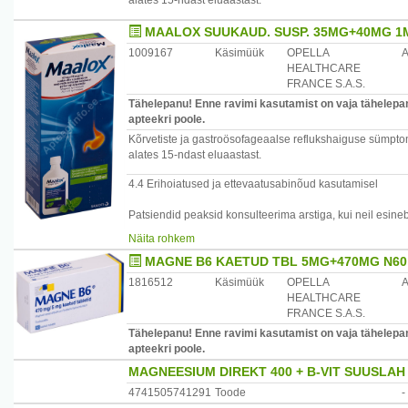
alates 15-ndast eluaastast.
põhjustada entsefalopaatiat, dementsust, mikrotsütaars
kaasnevat osteomalaatsiat. Kui kaebused püsivad üle 1
MAALOX SUUKAUD. SUSP. 35MG+40MG 1
põhjust ja ravi muuta.
Neerupuudulikkusega patsiendid peaksid antatsiidide pi
1009167
Käsimüük
OPELLA
HEALTHCARE
Alumiiniumhüdroksiidi kasutamine hemodialüüsitavatel por
FRANCE S.A.S.
Tähelepanu! Enne ravimi kasutamist on vaja tähelepane
Maaloxi närimistabletid sisaldavad suhkrut, mistõttu diabe
apteekri poole.
Maaloxi suhkruvabasid närimistablette võivad kasutada 
Kõrvetiste ja gastroösofageaalse reflukshaiguse sümptoma
alates 15-ndast eluaastast.
Sorbitooli ja sahharoosi sisalduse tõttu ei tohi närimist
üksikannustena pakikestes kasutada patsiendid, kellel es
4.4 Erihoiatused ja ettevaatusabinõud kasutamisel
galaktoosi malabsorptsioon või sukraas-isomaltaaspuud
Patsiendid peaksid konsulteerima arstiga, kui neil esineb
Sorbitooli sisalduse tõttu ei tohi suukaudset suspensioon
1/6
fruktoositalumatus.
Näita rohkem
MAGNE B6 KAETUD TBL 5MG+470MG N60
Sorbitooli ja maltitooli sisalduse tõttu ei tohi suhkruvab
- kehakaalu langus,
kellel on fruktoositalumatus.
1816512
Käsimüük
OPELLA
A
- neelamistakistus või püsiv kõhuvalu,
HEALTHCARE
- seedetrakti haigus esmakordselt või on selle iseloom hi
Maalox suukaudne suspensioon sisaldab abiainetena m
FRANCE S.A.S.
- neerupuudulikkus.
propüülparahüdroksübensoaati, mis võivad tekitada allergi
Tähelepanu! Enne ravimi kasutamist on vaja tähelepane
apteekri poole.
Alumiiniumhüdroksiid võib põhjustada kõhukinnisust j
põhjustada sooleperistaltika aeglustumist. Selle ravimi 
MAGNEESIUM DIREKT 400 + B-VIT SUUSLAH
imiteerida sooleobstruktsiooni ja iileust kõrgendatud risk
4741505741291
Toode
-
alla 2 aastastel lastel või eakatel.