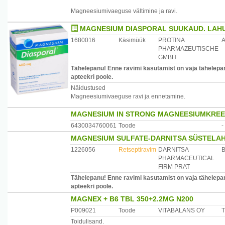
paakumisvastane aine: rasvhapete kaltsiumisoolad, lõhn
Magneesiumivaeguse vältimine ja ravi.
Üks fooliumpakend sisaldab 300 mg magneesiumi (magn
mis vastab 80% päevasest võrdluskogusest täiskasvanut
MAGNESIUM DIASPORAL SUUKAUD. LAHUS
Hoiatused: päevaseks tarbimiseks soovitatavat kogust mi
1680016
Käsimüük
PROTINA
tasakaalustatud toitumise asendajana. Toidulisand ei asen
PHARMAZEUTISCHE
kättesaamatus kohas.
GMBH
Üleliigne tarbimine võib põhjustada kõhulahtisust.
Tähelepanu! Enne ravimi kasutamist on vaja tähelepane
apteekri poole.
Pakend: 20 fooliumpakendit a 1,35 g. Netokogus: 27 g.
Näidustused
Magneesiumivaeguse ravi ja ennetamine.
Tootja: Protina Pharm GmbH, Saksamaa
Maaletooja: Miecys-Pharm OÜ, Pärnu mnt 501, 76401 Har
MAGNESIUM IN STRONG MAGNEESIUMKREE
6430034760061
Toode
-
MAGNESIUM SULFATE-DARNITSA SÜSTELAH
1226056
Retseptiravim
DARNITSA
PHARMACEUTICAL
FIRM PRAT
Tähelepanu! Enne ravimi kasutamist on vaja tähelepane
apteekri poole.
MAGNEX + B6 TBL 350+2.2MG N200
P009021
Toode
VITABALANS OY
T
Toidulisand.