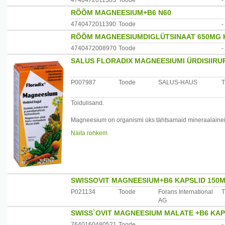
4740472011383
Toode
-
RÕÕM MAGNEESIUM+B6 N60
4740472011390
Toode
-
RÕÕM MAGNEESIUMDIGLÜTSINAAT 650MG 
4740472008970
Toode
-
SALUS FLORADIX MAGNEESIUMI ÜRDISIIRU
P007987
Toode
SALUS-HAUS
T
Toidulisand.
Magneesium on organismi üks tähtsamaid mineraalaineid,
närvisüsteemi talitluseks. Vedelal kujul on magneesium
Näita rohkem
imendub seedesüsteemis kiiremini ja magneesiumi omas
sisaldab puuviljamahala kontsentraate ja valitud ürte, m
Magneesium on eriti vajalik aktiivselt treenivatele inimest
kes kannatavad rohke higistamise käes.
Toode ei sisalda alkoholi, kunstlikke lõhna-, maitse-, ja 
taimetoitlastele.
SWISSOVIT MAGNEESIUM+B6 KAPSLID 150M
P021134
Toode
Forans International
T
Sisaldab (20-100 ml): magneesium 250 mg - 1250 mg (
AG
SWISS`OVIT MAGNEESIUM MALATE +B6 KAP
* - % päevasest soovitatavast kogusest täiskasvanutele
7640160480521
Toode
-