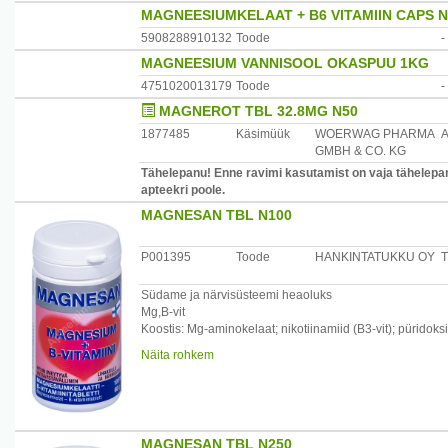
MAGNEESIUMKELAAT + B6 VITAMIIN CAPS N
5908288910132
Toode
-
MAGNEESIUM VANNISOOL OKASPUU 1KG
4751020013179
Toode
-
MAGNEROT TBL 32.8MG N50
1877485
Käsimüük
WOERWAG PHARMA
GMBH & CO. KG
Tähelepanu! Enne ravimi kasutamist on vaja tähelepane
apteekri poole.
MAGNESAN TBL N100
P001395
Toode
HANKINTATUKKU OY
T
Südame ja närvisüsteemi heaoluks
Mg,B-vit
Koostis: Mg-aminokelaat; nikotiinamiid (B3-vit); püridok
tabletti sisaldavad: Mg 350mg (117%*); B1- vit. 1,4mg (1
Näita rohkem
4 tbl päevas
MAGNESAN TBL N250