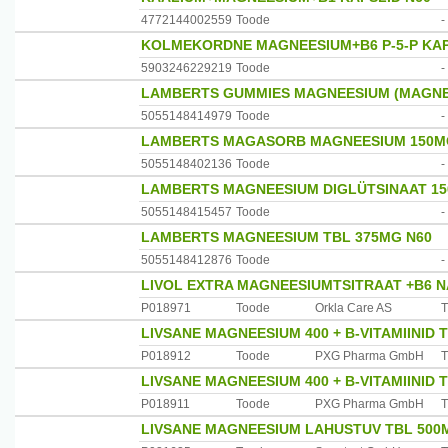
4772144002559
Toode
-
KOLMEKORDNE MAGNEESIUM+B6 P-5-P KAP
5903246229219
Toode
-
LAMBERTS GUMMIES MAGNEESIUM (MAGNE
5055148414979
Toode
-
LAMBERTS MAGASORB MAGNEESIUM 150M
5055148402136
Toode
-
LAMBERTS MAGNEESIUM DIGLÜTSINAAT 15
5055148415457
Toode
-
LAMBERTS MAGNEESIUM TBL 375MG N60
5055148412876
Toode
-
LIVOL EXTRA MAGNEESIUMTSITRAAT +B6 NÄ
P018971
Toode
Orkla Care AS
T
LIVSANE MAGNEESIUM 400 + B-VITAMIINID 
P018912
Toode
PXG Pharma GmbH
T
LIVSANE MAGNEESIUM 400 + B-VITAMIINID 
P018911
Toode
PXG Pharma GmbH
T
LIVSANE MAGNEESIUM LAHUSTUV TBL 500