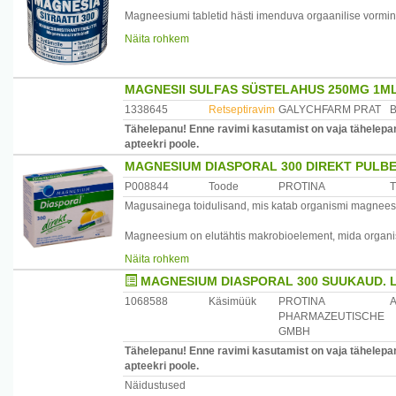
Hoiatused: päevast annust mitte ületada. Hoida kuivas j
mitmekülgset toitumist.
Magneesiumi tabletid hästi imenduva orgaanilise vormina
Näita rohkem
Koostis: magneesiumoksiid, inuliin, pinnatöötlusaine E4
Päevane annus (1-3 tabletti) sisaldab: magneesium 10
Tootja: Hankintatukku OY Karkkila, Soome
* - % päevasest soovitatavast kogusest täiskasvanutele
MAGNESII SULFAS SÜSTELAHUS 250MG 1ML
Maaletooja: Loodustoode OÜ, Kadaka tee 1-3, Tallinn, 
Annustamine: 1-3 tabletti päevas.
1338645
Retseptiravim
GALYCHFARM PRAT
Tähelepanu! Enne ravimi kasutamist on vaja tähelepane
Hoiatused: päevast annust mitte ületada. Toidulisand ei
apteekri poole.
MAGNESIUM DIASPORAL 300 DIREKT PULBE
Koostis: trimagneesiumtritsitraat, paakumisvastane aine
P008844
Toode
PROTINA
T
Tootja: Hankintatukku OY Karkkila, Soome
Magusainega toidulisand, mis katab organismi magnee
Maaletooja: Loodustoode OÜ, Kadaka tee 1-3, Tallinn, 
Magneesium on elutähtis makrobioelement, mida organism
seda manustada toiduga. Magneesium aitab kaasa normaa
Näita rohkem
talitlusele. Suurem magneesiumivajadus on kasvueas noor
MAGNESIUM DIASPORAL 300 SUUKAUD. 
inimestel, rasedatel ning eakatel, samuti vaimse ja füüsi
1068588
Käsimüük
PROTINA
Magnesium-Diasporal® 300 Direkt on sidrunimaitseline, s
PHARMAZEUTISCHE
tarvitatav ilma vedelikuta, graanulid lahustuvad suus ko
GMBH
Tähelepanu! Enne ravimi kasutamist on vaja tähelepane
Kasutamine: ühe fooliumpakendi sisu sisse võtta üks ko
apteekri poole.
Näidustused
Koostisosad: magneesiumtsitraat (34%), magneesiumoksi