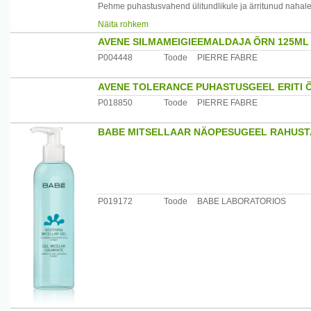
Pehme puhastusvahend ülitundlikule ja ärritunud nahale.
rahustavad ja ärritusevastased omadused, see turgutab 
Näita rohkem
Sobib suurepäraselt näo, kaela ning silmaümbruse puh
AVENE SILMAMEIGIEEMALDAJA ÕRN 125ML
P004448
Toode
PIERRE FABRE
Kasutamine: kasutada hommikuti ja õhtuti. Kanda nahale
AVENE TOLERANCE PUHASTUSGEEL ERITI 
Ei tekita komedoone
Pudel: 200 ml
P018850
Toode
PIERRE FABRE
BABE MITSELLAAR NÄOPESUGEEL RAHUST
P019172
Toode
BABE LABORATORIOS