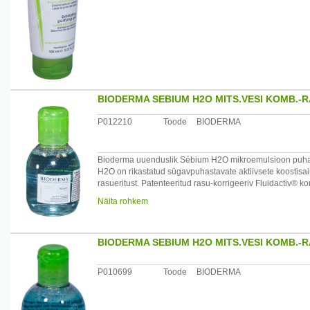
BIODERMA SEBIUM H2O MITS.VESI KOMB.-
P012210
Toode
BIODERMA
Bioderma uuenduslik Sébium H2O mikroemulsioon puhasta
H2O on rikastatud sügavpuhastavate aktiivsete koostis
rasueritust. Patenteeritud rasu-korrigeeriv Fluidactiv® ko
komedoone. Hüpoallergeenne.
Näita rohkem
Kasutamine: niisuta vatipadjake. Puhasta/eemalda jumestu
BIODERMA SEBIUM H2O MITS.VESI KOMB.-
Koostis: vesi, PEG-6 kaprüül/kapriin glütseriidid, naatrium
mannitool, ksülitool, ramnoos, fruktooligosahhariidid, p
tsetrimooniumbromiid, lõhnaaine.
P010699
Toode
BIODERMA
Päritolumaa: Prantsusmaa
Maaletooja: Remedica, Pärnu mnt 501, Laagri 76401 Ha