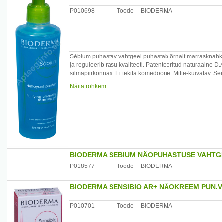
P010698
Toode
BIODERMA
Sébium puhastav vahtgeel puhastab õrnalt marrasknahka 
ja reguleerib rasu kvaliteeti. Patenteeritud naturaalne 
silmapiirkonnas. Ei tekita komedoone. Mitte-kuivatav. 
Näita rohkem
Kasutamine: kanna märjale nahale ja aja vahule. Loputa ko
kasutada raseerimisvahuna.
Koostis: vesi, naatriumkokoamfoatsetaat, naatrium­laure
glütserüül­kokoaat, dinaatriumedetaat, mannitool, ksülitool
hõlmikpuu lehtede ekstrakt, PEG-7 glütserüül kokoaat, si
naatriumhüdroksiid, propüleenglükool, naatrium­metüül­
BIODERMA SEBIUM NÄOPUHASTUSE VAHTG
Päritolumaa: Prantsusmaa
Maaletooja: Remedica, Pärnu mnt 501, Laagri 76401 Ha
P018577
Toode
BIODERMA
BIODERMA SENSIBIO AR+ NÄOKREEM PUN.
P010701
Toode
BIODERMA