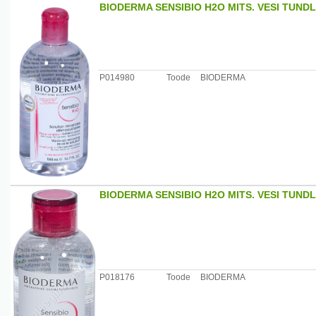
Päritolumaa: Prantsusmaa
BIODERMA SENSIBIO H2O MITS. VESI TUND
Maaletooja: Remedica, Pärnu mnt 501, Laagri 76401 Ha
P014980
Toode
BIODERMA
BIODERMA SENSIBIO H2O MITS. VESI TUND
P018176
Toode
BIODERMA