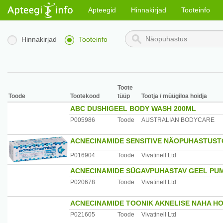
Apteegid
Hinnakirjad
Tooteinfo
Hinnakirjad
Tooteinfo
Toote
Toode
Tootekood
tüüp
Tootja / müügiloa hoidja
ABC DUSHIGEEL BODY WASH 200ML
P005986
Toode
AUSTRALIAN BODYCARE
ACNECINAMIDE SENSITIVE NÄOPUHASTUST
P016904
Toode
Vivatinell Ltd
ACNECINAMIDE SÜGAVPUHASTAV GEEL PU
P020678
Toode
Vivatinell Ltd
ACNECINAMIDE TOONIK AKNELISE NAHA H
P021605
Toode
Vivatinell Ltd