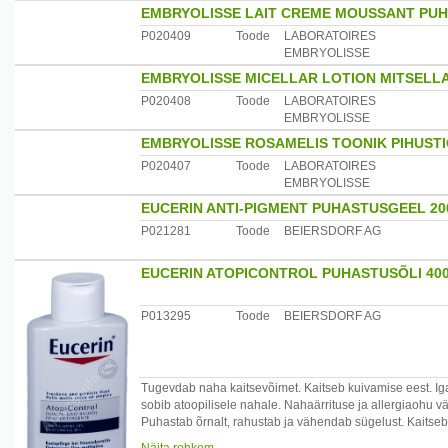
EMBRYOLISSE LAIT CREME MOUSSANT PUH
P020409
Toode
LABORATOIRES
EMBRYOLISSE
EMBRYOLISSE MICELLAR LOTION MITSELL
P020408
Toode
LABORATOIRES
EMBRYOLISSE
EMBRYOLISSE ROSAMELIS TOONIK PIHUSTI
P020407
Toode
LABORATOIRES
EMBRYOLISSE
EUCERIN ANTI-PIGMENT PUHASTUSGEEL 2
P021281
Toode
BEIERSDORF AG
EUCERIN ATOPICONTROL PUHASTUSÕLI 40
P013295
Toode
BEIERSDORF AG
Tugevdab naha kaitsevõimet. Kaitseb kuivamise eest. Iga
sobib atoopilisele nahale. Nahaärrituse ja allergiaohu vä
Puhastab õrnalt, rahustab ja vähendab sügelust. Kaitseb