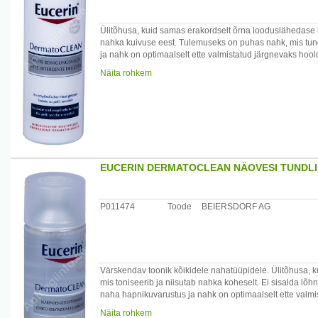
Ülitõhusa, kuid samas erakordselt õrna looduslähedase 
nahka kuivuse eest. Tulemuseks on puhas nahk, mis tu
ja nahk on optimaalselt ette valmistatud järgnevaks hoo
tundliku näonaha puhul. Ei sisalda lõhnaaineid.
Näita rohkem
Kasutamine: kasuta hommikuti ja õhtuti. Eemalda puuvil
Clarifying Toner toonikuga.
Päritolumaa: Saksamaa
Maaletooja: Beiersdorf OÜ, Sepise 1, 11415 Tallinn, Eest
EUCERIN DERMATOCLEAN NÄOVESI TUNDLI
P011474
Toode
BEIERSDORF AG
Värskendav toonik kõikidele nahatüüpidele. Ülitõhusa, k
mis toniseerib ja niisutab nahka koheselt. Ei sisalda 
naha hapnikuvarustus ja nahk on optimaalselt ette valmi
suurepärane nahasobivus ka tundliku näonaha puhul.
Näita rohkem