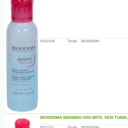
P019109
Toode
BIODERMA
BIODERMA SENSIBIO H2O MITS. VESI TUND
P012211
Toode
BIODERMA