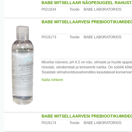
BABE MITSELLAAR NÄOPESUGEEL RAHUST
P021834
Toode
BABE LABORATORIOS
BABE MITSELLAARVESI PREBIOOTIKUMIDE
P019173
Toode
BABE LABORATORIOS
Micellar näovesi, pH 6,5 on näo, silmade ja huulte ig
niisutab, värskendab ja toniseerib nahka. On sobilik kõ
Sisaldab silmahooldusvahendites kasutatavat konservant
Näita rohkem
Kasutamine: kanna vatipadjakese abil nahale. Ei vaja m
Aktiivsed koostisosad: glütseriin - 2,5%, betaiin - 1%, lag
Päritolumaa: Hispaania
Maaletooja: UAB "LITFARMA" Technikos g. 7, Kaunas, L
BABE MITSELLAARVESI PREBIOOTIKUMIDE
P019174
Toode
BABE LABORATORIOS