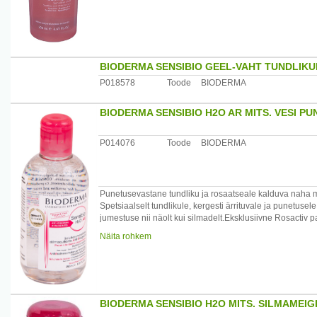
BIODERMA SENSIBIO GEEL-VAHT TUNDLIKU
P018578
Toode
BIODERMA
BIODERMA SENSIBIO H2O AR MITS. VESI P
P014076
Toode
BIODERMA
Punetusevastane tundliku ja rosaatseale kalduva naha m
Spetsiaalselt tundlikule, kergesti ärrituvale ja punetu
jumestuse nii näolt kui silmadelt.Eksklusiivne Rosactiv pa
Mitsellid tagavad kogu nahapinna sügavpuhastuse naha 
Näita rohkem
Patenteeritud naturaalne D.A.F. kompleks tõstab naha ta
Kasutamine:Niisuta vatipadjake puhasta nägu, eemalda ju
Päritolumaa:Prantsusmaa.
BIODERMA SENSIBIO H2O MITS. SILMAMEI
Maaletooja:OÜ NAOS Baltic, Estonia pst.15,Tallinn, 10