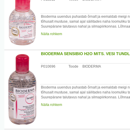
Bioderma uuendus puhastab õrnalt ja eemaldab meigi nii 
tõhusalt mustuse, samal ajal säilitades naha loomuliku 
Suurepärane talutavus nahal ja silmapiirkonnas. Lõhna
Näita rohkem
Kasutamine: niisuta vatipadi. Puhasta/eemalda meik ja kui
Koostis: vesi, PEG-6 kaprüül/kapriin glütseriidid, kurgi (C
sahhariidid, propüleenglükool, dinaatriumedetaat, tsetr
BIODERMA SENSIBIO H2O MITS. VESI TUND
Päritolumaa: Prantsusmaa
Maaletooja: Remedica, Pärnu mnt 501, Laagri 76401 Ha
P010696
Toode
BIODERMA
Bioderma uuendus puhastab õrnalt ja eemaldab meigi nii 
tõhusalt mustuse, samal ajal säilitades naha loomuliku 
Suurepärane talutavus nahal ja silmapiirkonnas. Lõhna
Näita rohkem
Kasutamine: niisuta vatipadi. Puhasta/eemalda meik ja kui
Koostis: vesi, PEG-6 kaprüül/kapriin glütseriidid, kurgi (C
sahhariidid, propüleenglükool, dinaatriumedetaat, tsetr