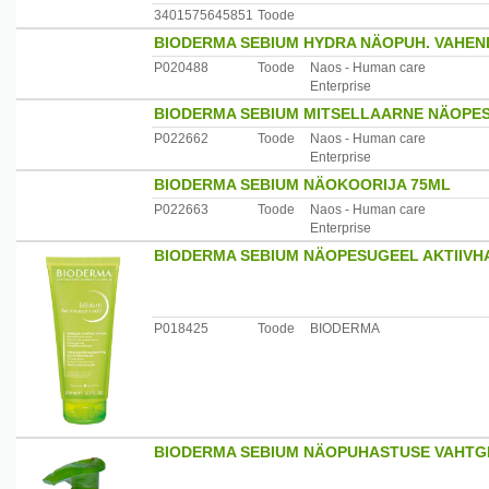
Maaletooja: Remedica, Pärnu mnt 501, Laagri 76401 Ha
3401575645851
Toode
BIODERMA SEBIUM HYDRA NÄOPUH. VAHEND
P020488
Toode
Naos - Human care
Enterprise
BIODERMA SEBIUM MITSELLAARNE NÄOPE
P022662
Toode
Naos - Human care
Enterprise
BIODERMA SEBIUM NÄOKOORIJA 75ML
P022663
Toode
Naos - Human care
Enterprise
BIODERMA SEBIUM NÄOPESUGEEL AKTIIVH
P018425
Toode
BIODERMA
BIODERMA SEBIUM NÄOPUHASTUSE VAHTG