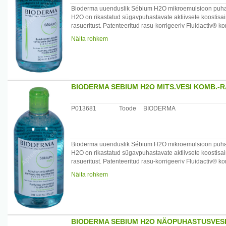
Bioderma uuenduslik Sébium H2O mikroemulsioon puhasta
H2O on rikastatud sügavpuhastavate aktiivsete koostis
rasueritust. Patenteeritud rasu-korrigeeriv Fluidactiv® ko
komedoone. Hüpoallergeenne.
Näita rohkem
Kasutamine: niisuta vatipadjake. Puhasta/eemalda jumestu
Koostis: vesi, PEG-6 kaprüül/kapriin glütseriidid, naatrium
mannitool, ksülitool, ramnoos, fruktooligosahhariidid, p
tsetrimooniumbromiid, lõhnaaine.
BIODERMA SEBIUM H2O MITS.VESI KOMB.-
Päritolumaa: Prantsusmaa
P013681
Toode
BIODERMA
Maaletooja: Remedica, Pärnu mnt 501, Laagri 76401 Ha
Bioderma uuenduslik Sébium H2O mikroemulsioon puhasta
H2O on rikastatud sügavpuhastavate aktiivsete koostis
rasueritust. Patenteeritud rasu-korrigeeriv Fluidactiv® ko
komedoone. Hüpoallergeenne.
Näita rohkem
Kasutamine: niisuta vatipadjake. Puhasta/eemalda jumestu
Koostis: vesi, PEG-6 kaprüül/kapriin glütseriidid, naatrium
mannitool, ksülitool, ramnoos, fruktooligosahhariidid, 
BIODERMA SEBIUM H2O NÄOPUHASTUSVESI
Päritolumaa: Prantsusmaa