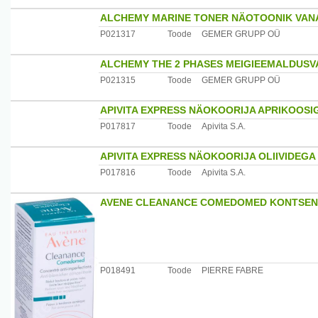
ALCHEMY MARINE TONER NÄOTOONIK VAN
P021317
Toode
GEMER GRUPP OÜ
ALCHEMY THE 2 PHASES MEIGIEEMALDUSV
P021315
Toode
GEMER GRUPP OÜ
APIVITA EXPRESS NÄOKOORIJA APRIKOOSI
P017817
Toode
Apivita S.A.
APIVITA EXPRESS NÄOKOORIJA OLIIVIDEGA
P017816
Toode
Apivita S.A.
AVENE CLEANANCE COMEDOMED KONTSEN
P018491
Toode
PIERRE FABRE