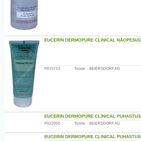
Kasutamine: kanna puuvillapadja abil näole hommikuse 
Päritolumaa: Saksamaa
Maaletooja: Beiersdorf OÜ, Sepise 1, 11415 Tallinn, Eest
EUCERIN DERMOPURE CLINICAL NÄOPESUG
P015713
Toode
BEIERSDORF AG
EUCERIN DERMOPURE CLINICAL PUHASTUS
P022050
Toode
BEIERSDORF AG
EUCERIN DERMOPURE CLINICAL PUHASTUS