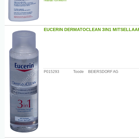
Näita rohkem
Kasutamine: Kandke Eucerin Atopicontrol puhastusõli märj
Patsutage nahk õrnalt rätikuga kuivaks, jälgides, et Te 
Tähelepanu! Loputage mis tahes jäägid vannist või dushi 
sattumisel loputage rohke leige veega. Mitte säilitada te
EUCERIN DERMATOCLEAN 3IN1 MITSELLAA
Päritoluriik: Poola.
Maaletooja: Beiersdorf OÜ, Sepise 1, 11415 Tallinn Eesti
P015293
Toode
BEIERSDORF AG