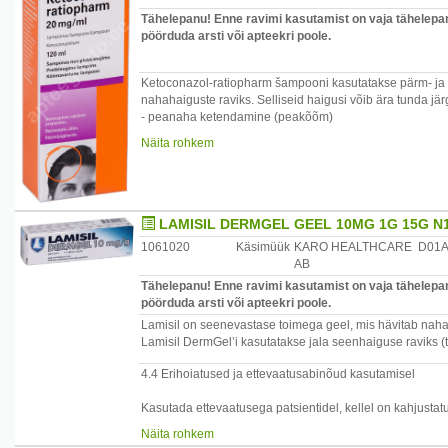
Tähelepanu! Enne ravimi kasutamist on vaja tähelepane
pöörduda arsti või apteekri poole.
Ketoconazol-ratiopharm šampooni kasutatakse pärm- ja 
nahahaiguste raviks. Selliseid haigusi võib ära tunda jä
- peanaha ketendamine (peakõõm)
- peanaha rasuvooluline põletik (peanaha seborroiline de
Näita rohkem
LAMISIL DERMGEL GEEL 10MG 1G 15G N
1061020
Käsimüük
KARO HEALTHCARE
D01
AB
Tähelepanu! Enne ravimi kasutamist on vaja tähelepane
pöörduda arsti või apteekri poole.
Lamisil on seenevastase toimega geel, mis hävitab nah
Lamisil DermGel’i kasutatakse jala seenhaiguse raviks (t
4.4 Erihoiatused ja ettevaatusabinõud kasutamisel
Kasutada ettevaatusega patsientidel, kellel on kahjustat
ärritava toimega.
Näita rohkem
Mitte kasutada näol.