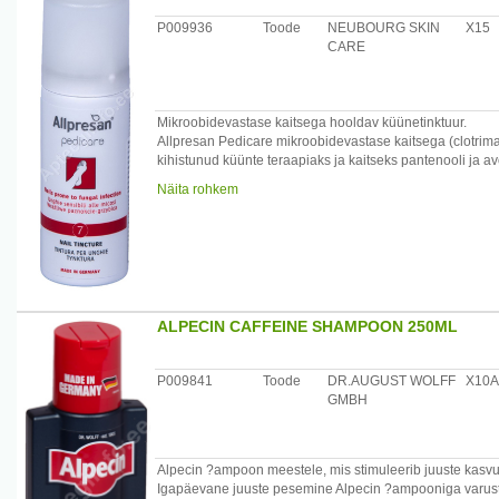
P009936
Toode
NEUBOURG SKIN
X15
CARE
Mikroobidevastase kaitsega hooldav küünetinktuur.
Allpresan Pedicare mikroobidevastase kaitsega (clotrim
kihistunud küünte teraapiaks ja kaitseks pantenooli ja a
Aitab küüntel taas saada terveks ja säravaks.
Näita rohkem
Mugav hügieeniline kasutamine. Ei sisalda lõhna-, värv- 
/*/*
Täiendab ideaalselt Allpresan Pedicare vahtkreemide to
ja kaitsmises.
Patenteeritud koostisega Allpresan vahtkreemid lasevad
Dermatoloogiliselt testitud.
ALPECIN CAFFEINE SHAMPOON 250ML
Soovitatav diabeetikutele.
Kasutamine: raputage enne kasutamist pudelit. Eemaldag
ja vajadusel varbavahedesse 1-2 korda päevas. Laske 
P009841
Toode
DR.AUGUST WOLFF
X10A
GMBH
Hoiatused:Ainult väliseks kasutamiseks. Hoida lastele k
all: kaitske otsese päikesevalguse eest, mitte hoida temp
põletada ega katki teha. Mitte pihustada avatud leegile
süttivatest materjalidest.Mitte suitsetada samaaegselt.
Alpecin ?ampoon meestele, mis stimuleerib juuste kasvu 
Igapäevane juuste pesemine Alpecin ?ampooniga varusta