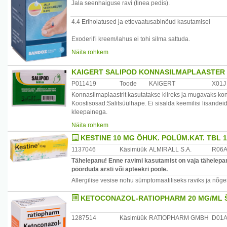
Jala seenhaiguse ravi (tinea pedis).
4.4 Erihoiatused ja ettevaatusabinõud kasutamisel
Exoderil'i kreem/lahus ei tohi silma sattuda.
Exoderil lahust ei tohi manustada lahtistele haavadele.
Näita rohkem
KAIGERT SALIPOD KONNASILMAPLAASTER
P011419
Toode
KAIGERT
X01J
Konnasilmaplaastrit kasutatakse kiireks ja mugavaks 
Koostisosad:Salitsüülhape. Ei sisalda keemilisi lisandeid
kleepainega.
Kasutamine: Tehke soe jalavann ja asetage plaaster kon
Näita rohkem
Vajadusel võib protseduuri korrata 3-4 korda kuni kon
KESTINE 10 MG ÕHUK. POLÜM.KAT. TBL 
Hoolikalt lugege läbi kasutusjuhend või info pakendi peal
1137046
Käsimüük
ALMIRALL S.A.
R06
Säilitamine: Kuivas ja valguse eest kaitstud kohas.
Tähelepanu! Enne ravimi kasutamist on vaja tähelepane
pöörduda arsti või apteekri poole.
Valmistaja: Kaigert AS, Haigla 4A, 74116 Maardu, Eesti.
Allergilise vesise nohu sümptomaatiliseks raviks ja nõge
KETOCONAZOL-RATIOPHARM 20 MG/ML 
1287514
Käsimüük
RATIOPHARM GMBH
D01