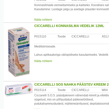
Konnasilmade eemaldamiseks ja kaitseks. Koostises salit
Kasutamine: Leotage jalgu ja asetage plaaster konnasilm
Hoiatused: Mitte kasutada ärritunud, puneteval ja kahjus
Näita rohkem
kasutamiseks.
CICCARELLI KONNASILMA VEDELIK 12ML
Tootja: Dott. Ciccarelli Farmaceutici, Itaalia.
Maaletooja: Allium UPI OÜ, Laagri Ärimaja Vae 16 Laagr
P015110
Toode
CICCARELLI
X01J
Meditsiiniseade.
Lahus aplikaatoriga välispidiseks kasutamiseks. Vedeli
ning nahapaksendeid. Sobib kasutamiseks ka raskematel
Näita rohkem
Koostis: kolloodium, salitsüülhape.
/*/*
Kasutamine: Pese jalad. Kanna vedelik konnasilmale või
kuivamiseni. Peale vedeliku pealekandmist on soovitav 
koht kaitsta Ciccarelli konnasilma kaitseplaastriga. Vajad
CICCARELLI SOS NAHKA PÄÄSTEV KREEM 
Hoiatused: Ainult välispidiseks kasutamiseks. Mitte kasu
P015114
Toode
CICCARELLI
W04
Ärritab silmi. Hoida lastele kättesaamatus kohas! Mõeld
Ciccarelli S.O.S. päästjakreem vähendab kiirelt ja efektiivs
kasutamiseks ainult täiskasvanutel.
sügelust, mis on põhjustatud päikeselööbest,
putukahammustustest, mähkmeärritusest, depilatsioonis
Säilitamine: kuivas kohas.
/*/*