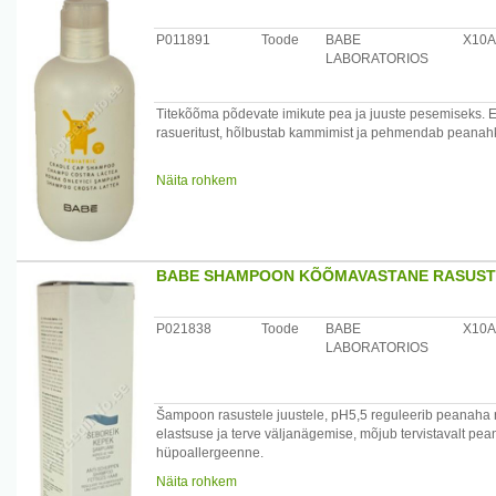
P011891
Toode
BABE
X10A
LABORATORIOS
Titekõõma põdevate imikute pea ja juuste pesemiseks. E
rasueritust, hõlbustab kammimist ja pehmendab peanahka
Kasutamine: kanda eelnevalt niisutatud peanahale ja juu
Näita rohkem
hoolikalt.
Aktiivsed koostisosad: undetsüleenhappe derivaadid - 4%,
Päritolumaa: Hispaania
BABE SHAMPOON KÕÕMAVASTANE RASUSTE
Maaletooja: UAB "LITFARMA" Technikos g. 7, Kaunas, 
P021838
Toode
BABE
X10A
LABORATORIOS
Šampoon rasustele juustele, pH5,5 reguleerib peanaha r
elastsuse ja terve väljanägemise, mõjub tervistavalt p
hüpoallergeenne.
Näita rohkem
Kasutamine: kanna niiskele peanahale kergelt masseeriva