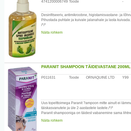
4741200006749
Toode
-
Cyclomethicone, Betain, Ethoxydiglycol, Hippophae Rham
Phenoxyethanol (and) Methylparaben (and) Ethylparabe
(and) Isobuthylparaben, Methylchloroisothiazolinone (a
Desinfitseeriv, antimikroobne, higistamisvastane- ja lõ
Echinacea Angustifolia Extract, Glycyrrhiza Glabra Extrac
Pihustada puhtale ja kuivale jalanahale ja lasta kuivada.
/*/*
Koostisained: Aqua, Alcohol 30%., Isopropyl Alcohol 10
Näita rohkem
PEG-
12 Dimethicone, Panthenol, Melaleu?a Alternifolia Leaf Oil
Tootja: OOO Aromat, Ukraina
Maaletooja: AS Paira , Pae 8 , Tallinn
PARANIT SHAMPOON TÄIDEVASTANE 200ML
P011631
Toode
ORNAQUINE LTD
Y99
Uus topelttoimega Paranit ?ampoon mitte ainult ei lämma
täiskasvanutele ja üle 2-aastastele lastele./*/*
Paranit shampooniga on täidest vabanemine sama lihtne
Näita rohkem
Ettevaatust! Vältige kontakti silmade ja limaskestadega. 
Hoidke lastele kättesaamatus kohas. Ainult välispidiseks