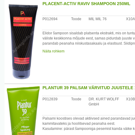
PLACENT-ACTIV RAVIV SHAMPOON 250ML
Kasutamine: kandke ühtlaselt ühe ampulli sisu pestud ju
oma igapäevane soeng. Loputamine ei ole vajalik. Opti
koosnev komplekt sagedusega 1 ampull iga kahe päeva jä
ampulli kord nädalas.
P012694
Toode
MIL MIL 76
X10A
Päritolumaa: Itaalia
Maaletooja: OÜ Aravon, Aardla 25b, 50110 Tartu, Eesti
Elidor šampoon sisaldab platsenta ekstrakti, mis on tuntu
väliste keskkonna mõjude eest, samas pidurdab juuste vä
parandab peanaha niiskustasakaalu ja elastsust. Siidip
välimuse. Täiuslikuks juuste tugevdamiseks soovitame kas
Näita rohkem
ampulle.
Kasutamine: kandke ühtlaselt niisketele juustele (peana
protseduuri.
Sobib kõikidele juuksetüüpidele, eriti aga kuivadele ja t
Päritolumaa: Itaalia
Maaletooja: OÜ Aravon, Aardla 25b, 50110 Tartu, Eesti
PLANTUR 39 PALSAM VÄRVITUD JUUSTELE
P012839
Toode
DR. KURT WOLFF
X10B
GmbH
Palsami koostises olevad aktiivsed ained parandavad ju
kammitavateks ja hoolitsevad peanaha eest.
Kasutamine: pärast šampooniga pesemist kanda väike kog
seejärel loputada. Maksimaalse efekti saavutamiseks kas