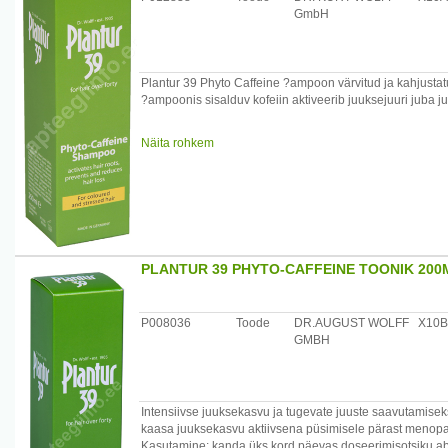
GmbH
Plantur 39 Phyto Caffeine ?ampoon värvitud ja kahjustat
?ampoonis sisalduv kofeiin aktiveerib juuksejuuri juba j
Kasutamine: Kandke ühtlaselt märgadele juustele, massee
Näita rohkem
kasutage koos Plantur 39 toonikumiga ja Plantur 39 pal
Koostis: Aqua, Sodium Laureth Sulfate, Cocamidopropyl B
Coco-Glucoside, Parfum, Polyquaternium-7, Sodium Citra
Sinensis Extract, Hexyl Cinnamal, Sodium Benzoate, Zi
47005, CI 42090.
PLANTUR 39 PHYTO-CAFFEINE TOONIK 200
Tootja: Dr. August Wolff GmbH & Co. KG Arzneimittel, 33
Maaletooja Eestis: AS Sirowa Tallinn, Salve 2c, 11612 Tal
P008036
Toode
DR.AUGUST WOLFF
X10B
GMBH
Intensiivse juuksekasvu ja tugevate juuste saavutamiseks 
kaasa juuksekasvu aktiivsena püsimisele pärast menopa
Kasutamine: kanda üks kord päevas doseerimisotsiku abi