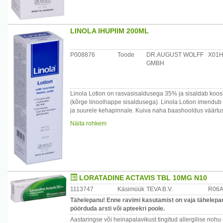
Päritolumaa: Saksamaa
Maaletooja: AS Sirowa Tallinn, Salve 2C, 11612 Tallinn, 
LINOLA IHUPIIM 200ML
P008876
Toode
DR.AUGUST WOLFF
X01
GMBH
Linola Lotion on rasvasisaldusega 35% ja sisaldab koost
(kõrge linoolhappe sisaldusega). Linola Lotion imendub k
ja suurele kehapinnale. Kuiva naha baashooldus väärtus
ja niiskusesisaldust.
Näita rohkem
Sobib kuiva ja koormatud naha igapäevaseks hooldusek
Päritolumaa: Saksamaa
Maaletooja: AS Sirowa Tallinn, Salve 2C, 11612 Tallinn, 
LORATADINE ACTAVIS TBL 10MG N10
1113747
Käsimüük
TEVA B.V.
R06
Tähelepanu! Enne ravimi kasutamist on vaja tähelepane
pöörduda arsti või apteekri poole.
Aastaringse või heinapalavikust tingitud allergilise noh