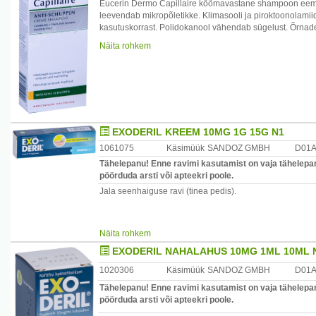
Rasedus ja imetamine: Enterosgel®-i võib võtta raseduse
Eucerin Dermo Capillaire kõõmavastane shampoon eema
Puuduvad Enterosgel®-iga samal ajal manustatavate rav
leevendab mikropõletikke. Klimasooli ja piroktoonolamii
kasutuskorrast. Polidokanool vähendab sügelust. Õrnade
Koostis: polümetüülsiloksaanpolühüdraat (metüülränihapp
ja hoiab ära peanaha kuivamise. Spetsiaalsed konditsi
Näita rohkem
magusaineid, laktoosi, gluteeni, rasva, värvaineid, aroom
vastupidavaks. Sobib meestele ja naistele, kellel esineb
Pakend: Suukaudne suspensioon, tuub 225 g.
Kasutamine: masseeri niisketesse juustesse, hoia veidi 
Päritoluriik: Tsehhi Vabariik.
Päritolumaa: Saksamaa
Maaletooja: Beiersdorf OÜ, Sepise 1, 11415 Tallinn, Eest
Tootja: Bioline Products s.r.o., Krakovskį 1338/10, 110 0
EXODERIL KREEM 10MG 1G 15G N1
www.enterosgel.eu.
1061075
Käsimüük
SANDOZ GMBH
D01
Maaletooja: AS Paira, Pae 8, Tallinn 11414.
Tähelepanu! Enne ravimi kasutamist on vaja tähelepane
pöörduda arsti või apteekri poole.
Jala seenhaiguse ravi (tinea pedis).
.
Näita rohkem
EXODERIL NAHALAHUS 10MG 1ML 10ML 
1020306
Käsimüük
SANDOZ GMBH
D01
Tähelepanu! Enne ravimi kasutamist on vaja tähelepane
pöörduda arsti või apteekri poole.