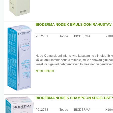
sattumist.
Aktiivsed koostisosad: juuksepalsam - 1,2%, Cytobiolbar
Päritolumaa: Hispaania
BIODERMA NODE K EMULSIOON RAHUSTAV 
Maaletooja: UAB "LITFARMA" Technikos g. 7, Kaunas, 
P012789
Toode
BIODERMA
X10B
Node K emulsiooni intensiivne kasutamine stimuleerib k
kõike tänu kombineeritud toimele, mille annavad glükool 
vaseliini tugevad pehmendavad toimeained vähendavad 
Rahustava toimega Zanthoxylumi ekstrakt piirab sügelus
Näita rohkem
Lihtne ja mugav kasutada, emulsiooni kreemjas tekstuu
Kasutamine: intensiivne hooldus sügeleva peanaha korra
saavutamiseks kaks korda kuus. Kanda kuivale ja pesema
peanahale (või kehale) 15 minutiks või rohkemaks, seej
BIODERMA NODE K SHAMPOON SÜGELUST 
Päritolumaa: Prantsusmaa
Maaletooja: Remedica, Pärnu mnt 501, Laagri 76401 Ha
P012788
Toode
BIODERMA
X10A