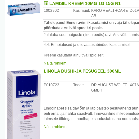
LAMISIL KREEM 10MG 1G 15G N1
Ainult välispidiseks kasutamiseks.
Võib olla silmadele ärritava toimega. Kui juhuslikult satu
1002902
Käsimüük
KARO HEALTHCARE
D01
hoolikalt loputada jooksva veega.
AB
Hoida lastele kättesaamatus kohas.
Tähelepanu! Enne ravimi kasutamist on vaja tähelepane
pöörduda arsti või apteekri poole.
Oluline teave abiainete suhtes
Jalalaba seenhaiguste (tinea pedis) ravi. Arst võib Lami
Lamisil Dermgel sisaldab butüülhüdroksütolueeni (E321)
(nt kontaktdermatiiti) või silmade ja limaskestade ärritust.
4.4. Erihoiatused ja ettevaatusabinõud kasutamisel
Kreemi kasutada ainult välispidiselt.
Vältida silma sattumist. Kui kreem peaks kogemata silma
Näita rohkem
hoolikalt puhta veega.
LINOLA DUSHI-JA PESUGEEL 300ML
Hoida laste eest varjatud ja kättesaamatus kohas.
Oluline teave abiainete suhtes
P010723
Toode
DR.AUGUST WOLFF
X07A
Lamisil kreem sisaldab stearüülalkoholi, mis võib põhju
GMBH
kontaktdermatiit).
Linoolhapet sisaldav õrn ja läbipaisteb pesuvahend puha
eriti õrnalt ja nahka säästvalt. Innovaatiline mikroemul
taimsete õlidega. Linoolhape soodustab naha normaalse
hulka ning tasakaalustab tervele nahale omast nahafloora
Näita rohkem
muutub nahk pehmeks ja siledaks. Sobib lastele, sest ei t
kuivamise eest.