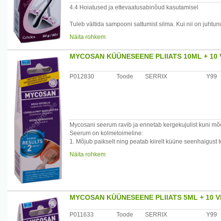
4.4 Hoiatused ja ettevaatusabinõud kasutamisel
Tuleb vältida sampooni sattumist silma. Kui nii on juhtu
loputada.
Näita rohkem
Mikanisal sampoon sisaldab värvainet asorubiini, mis võib
MYCOSAN KÜÜNESEENE PLIIATS 10ML + 10 V
P012830
Toode
SERRIX
Y99
Mycosani seerum ravib ja ennetab kergekujulist kuni mõ
Seerum on kolmetoimeline:
1. Mõjub paikselt ning peatab kiirelt küüne seenhaigust 
2. Imendub küünde ja parandab selle struktuuri, et taast
Näita rohkem
3. Moodustub küünele kaitsekihi, mis aitab ennetada teis
Mycosani seerum toimib alates esimesest kasutuskorrast.
Sobib kasutamiseks täiskasvanutele ning lastele alates 4
MYCOSAN KÜÜNESEENE PLIIATS 5ML + 10 VI
Kasutamisjuhised
Enne kasutamist puhasta ja kuivata küüned ning eemalda v
P011633
Toode
SERRIX
Y99