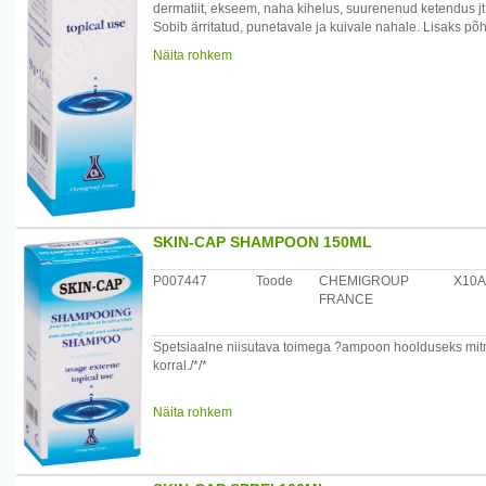
dermatiit, ekseem, naha kihelus, suurenenud ketendus jt.) 
Sobib ärritatud, punetavale ja kuivale nahale. Lisaks p
Koostis: 0,2 % tsinkpüritionaat, abiained täismahu saav
Näita rohkem
Toimemehhanism: Kreemis sisalduv aktiviseeritud tsinkpü
liigse ketenduse ja kipituse erinevate nahaprobleemide 
Kasutamine: Preparaati tohivad kasutada nii täiskasvan
Preparaadi eelised: Kiire kosmeetiline efekt, kiire imend
Kõrvaltoimed: Preparaat on hästi talutav. Harvadel juhtud
kasutamine.
Vastunäidustused: Suurenenud tundlikkus mõnede kree
Hoiatus: Vältida silma sattumist.
Säilitamistingimused: Säilitada toatemperatuuril.
Säilitusaeg: 3 aastat.
SKIN-CAP SHAMPOON 150ML
Tootja: Cheminova Int., Madrid, Macarena 14, Hispaania
P007447
Toode
CHEMIGROUP
X10A
FRANCE
Spetsiaalne niisutava toimega ?ampoon hoolduseks mitm
korral./*/*
Koostis: 0,2 % tsinkpüritionaat, abiained täismahu saav
Näita rohkem
Toimemehhanism: ?ampoonis sisalduv aktiviseeritud tsin
liigse ketenduse ja kipituse erinevate nahaprobleemide
ketendustest vabastavalt, normaliseerib juuste folliikulite