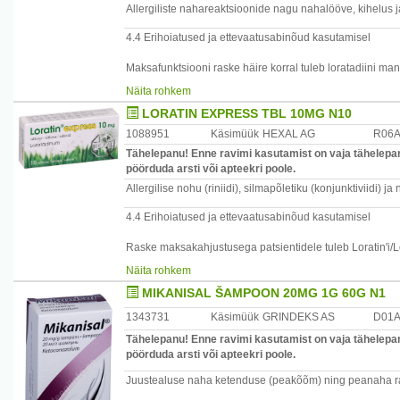
Allergiliste nahareaktsioonide nagu nahalööve, kihelus
4.4 Erihoiatused ja ettevaatusabinõud kasutamisel
Maksafunktsiooni raske häire korral tuleb loratadiini m
patsientidel võib loratadiini kliirens olla aeglasem (vt lõik
Näita rohkem
LORATIN EXPRESS TBL 10MG N10
Loratadiinravi tuleb lõpetada vähemalt 48 tundi enne naha
võivad ära hoida või vähendada tegelikku positiivset reak
1088951
Käsimüük
HEXAL AG
R06
Mõnedel patsientidel võib loratadiin põhjustada suukuivus
Tähelepanu! Enne ravimi kasutamist on vaja tähelepane
suuhügieen väga oluline, kuna suureneb risk kaariese t
pöörduda arsti või apteekri poole.
Allergilise nohu (riniidi), silmapõletiku (konjunktiviidi) 
Ravim sisaldab laktoosi mistõttu ei tohi seda ravimit kas
puudulikkuse või glükoosi-galaktoosi imendumishäirega 
4.4 Erihoiatused ja ettevaatusabinõud kasutamisel
Lapsed
Raske maksakahjustusega patsientidele tuleb Loratin'i/L
Ettevaatusega tuleb manustada raske neerukahjustusega
lõik 4.2).
Näita rohkem
MIKANISAL ŠAMPOON 20MG 1G 60G N1
Loratin'i/Loratin express'i manustamine tuleb lõpetada 
vastasel korral võivad antihistamiinikumid nõrgendada v
1343731
Käsimüük
GRINDEKS AS
D01
positiivseid reaktsioone.
Tähelepanu! Enne ravimi kasutamist on vaja tähelepane
See ravim sisaldab laktoosi, mistõttu harvaesineva päril
pöörduda arsti või apteekri poole.
galaktoseemia või glükoosi-galaktoosi malabsorptsioonig
Juustealuse naha ketenduse (peakõõm) ning peanaha rasuv