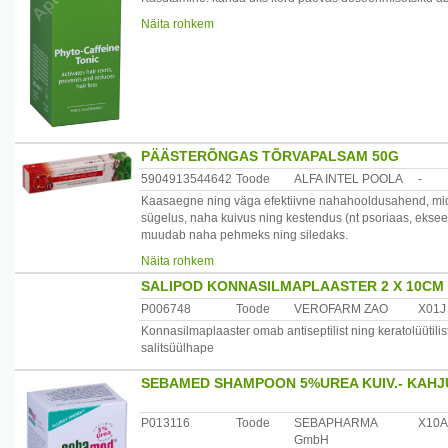
kuivada. Seejärel harjata juuksed läbi ja teha soeng harj
Näita rohkem
Päritolumaa: Saksamaa
Maaletooja: AS Sirowa Tallinn, Salve 2c, 11612 Tallinn, E
PÄÄSTERÕNGAS TÕRVAPALSAM 50G
5904913544642
Toode
ALFA INTEL POOLA
-
Kaasaegne ning väga efektiivne nahahooldusahend, mid
sügelus, naha kuivus ning kestendus (nt psoriaas, eksee
muudab naha pehmeks ning siledaks.
Päritolumaa: Poola
Näita rohkem
Maaletooja: OÜ Rekvi, Punane 56b, 13619 Tallinn, Eesti
SALIPOD KONNASILMAPLAASTER 2 X 10CM
P006748
Toode
VEROFARM ZAO
X01J
Konnasilmaplaaster omab antiseptilist ning keratolüütil
salitsüülhape
SEBAMED SHAMPOON 5%UREA KUIV.- KAHJ
P013116
Toode
SEBAPHARMA
X10A
GmbH