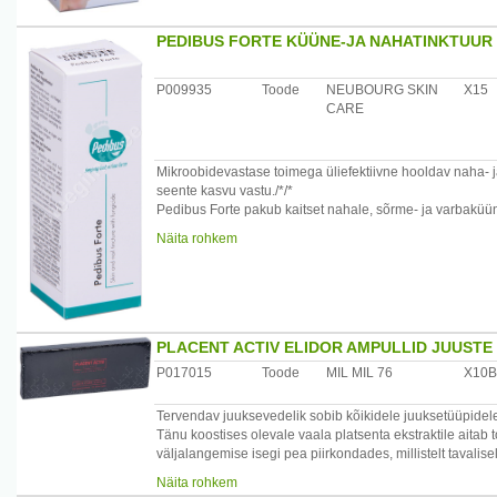
Enne kasutamist lugege pakendi infolehte.
PEDIBUS FORTE KÜÜNE-JA NAHATINKTUUR
Kasutamine: 1. samm. Kandke Paranit shampoon hoolikalt
hõõruge vahtu, peske ja loputage hoolikalt. 4. samm. Ku
tingudest vabaneda. 5. samm. 9 kuni 10 päeva pärast korr
P009935
Toode
NEUBOURG SKIN
X15
elutsükliga.
CARE
Pakendi suurus: 200 ml.
Mikroobidevastase toimega üliefektiivne hooldav naha- 
Päritoluriik: Belgia.
seente kasvu vastu./*/*
Pedibus Forte pakub kaitset nahale, sõrme- ja varbaküün
Maaletooja: Omega Pharma, Läti.
Näita rohkem
Koostisainete loetelu (Ingredients): Aqua, Ethoxydiglyco
Virginiana Witch Hazel), SD Alcohol 39-C, Panthenol, U
Benzoic Acid, Cl 19140, Cl 42090, Phenoxyethanol, Ethyl
Kasutamine: Kanda puhtale küünele või nahale 2 korda
PLACENT ACTIV ELIDOR AMPULLID JUUSTE
Tähelepanu! Vältida kontakti silmade ja limaskestadega.
P017015
Toode
MIL MIL 76
X10B
Netokogus: 20 ml.
Tervendav juuksevedelik sobib kõikidele juuksetüüpidele,
Tänu koostises olevale vaala platsenta ekstraktile aita
Päritoluriik: Saksamaa.
väljalangemise isegi pea piirkondades, millistelt tavali
Maaletooja: Depile OÜ, Tartu, Eesti
oma unikaalsetele toiteomadustele reguleerivad platsen
Näita rohkem
juuksejuure tasandil, parandades sellega juuste sisemist 