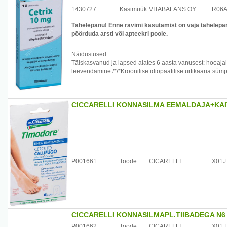
Lapsed
1430727
Käsimüük
VITABALANS OY
R06
Cetirizin Acatvis õhukese polümeerikattega tablette ei soo
Tähelepanu! Enne ravimi kasutamist on vaja tähelepane
ei võimalda sobivat annust kohandada.
pöörduda arsti või apteekri poole.
Näidustused
Enne allergia nahatestide tegemist on vajalik eliminatsio
Täiskasvanud ja lapsed alates 6 aasta vanusest: hooajali
tulemust.
leevendamine./*/*Kroonilise idiopaatilise urtikaaria sü
CICCARELLI KONNASILMA EEMALDAJA+KA
P001661
Toode
CICARELLI
X01J
CICCARELLI KONNASILMAPL.TIIBADEGA N6
P001662
Toode
CICARELLI
X01J