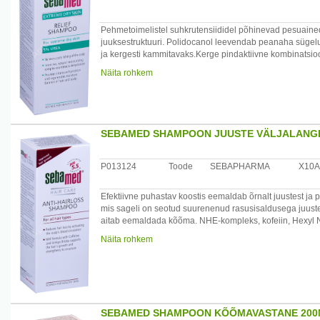
Pehmetoimelistel suhkrutensiididel põhinevad pesuaine
juuksestruktuuri. Polidocanol leevendab peanaha sügelu
ja kergesti kammitavaks.Kerge pindaktiivne kombinatsioo
Toote efektiivsus ja toime on kliiniliselt testitud.
Näita rohkem
/*/*
Koostis: Aqua, Sodium Laureth Sulfate, Urea, Disodium L
Glucoside, Sodium Lauryl Sulfoacetate, Parfum, Hydroxy
PEG-120 Methyl Glucose Dioleate, PEG/PPG-120/10 Trim
SEBAMED SHAMPOON JUUSTE VÄLJALANGE
Päritolumaa: Saksamaa
Maaletooja: Medior Marketing OÜ, Pikk 14, 51013 Tartu
P013124
Toode
SEBAPHARMA
X10A
Efektiivne puhastav koostis eemaldab õrnalt juustest ja p
mis sageli on seotud suurenenud rasusisaldusega juuste
aitab eemaldada kõõma. NHE-kompleks, kofeiin, Hexyl Ni
ekstrakt) aktiveerivad peanaha mikrotsirkulatsiooni, so
Näita rohkem
kasvu. pH 5.5 tasakaalustab juuste struktuuri, ennetab 
läikivaks. Šampoon on seebi- ja leelisevaba. Kandke ša
seejärel loputage. Tundliku peanaha korral kasutage šam
kasutamisel.
Dermatoloogiliselt testitud.
SEBAMED SHAMPOON KÕÕMAVASTANE 200
Koostis: Aqua, Cocamidopropyl Betaine, Disodium Cocoa