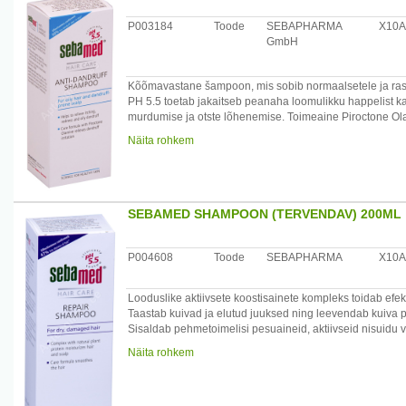
Caffeine, Hydroxypropyl Oxidized Starch PG-Trimonium Ch
P003184
Toode
SEBAPHARMA
X10A
Piroctone Olamine, Menthol, Hexyl Nicotinate, Butylene 
GmbH
Parfum, Phenoxyethanol, Sodium Benzoate.
Päritolumaa: Saksamaa
Kõõmavastane šampoon, mis sobib normaalsetele ja rasus
Maaletooja: Medior Marketing OÜ, Pikk 14, 51013 Tartu
PH 5.5 toetab jakaitseb peanaha loomulikku happelist kaits
murdumise ja otste lõhenemise. Toimeaine Piroctone O
seeninfektsioonide eest.
Näita rohkem
Pehmetoimelised pesuained puhastavad peanaha ja juu
Niisutavad toimeained taaselustavad juukseid ja annava
Dermatoloogiliselt testitud.
/*/*
Koostis: Aqua, Sodium Laureth Sulfate, Lauryl Glucosid
SEBAMED SHAMPOON (TERVENDAV) 200ML
Chloride, Sodium Lactate, Hydroxypropyl Oxidized Starc
Distearate, Cocamidopropyl Betaine, Laureth-4, Parfu
P004608
Toode
SEBAPHARMA
X10A
Päritolumaa: Saksamaa
Maaletooja: Medior Marketing OÜ, Pikk 14, 51013 Tartu
Looduslike aktiivsete koostisainete kompleks toidab efe
Taastab kuivad ja elutud juuksed ning leevendab kuiva 
Sisaldab pehmetoimelisi pesuaineid, aktiivseid nisuid
kombineerituna soja valguga ja guaaraoa seemnetega sil
Näita rohkem
elastsuse. PH-tase 5.5 tagab naha loomuliku kaitsebarjää
tervendamiseks on dermatoloogiliselt testitud.
Sobib täiskasvanutele ja lastele alates koolieast.