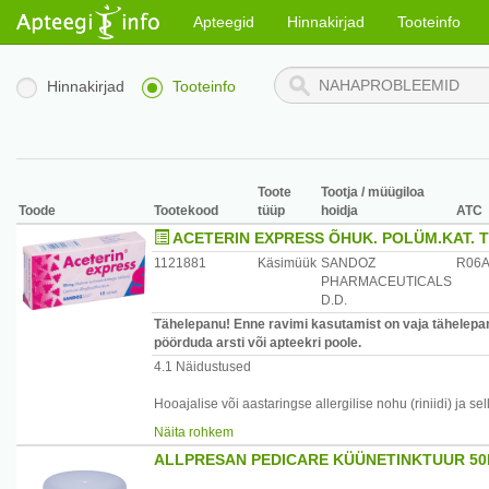
Apteegid
Hinnakirjad
Tooteinfo
Hinnakirjad
Tooteinfo
Toote
Tootja / müügiloa
Toode
Tootekood
tüüp
hoidja
ATC
ACETERIN EXPRESS ÕHUK. POLÜM.KAT. 
1121881
Käsimüük
SANDOZ
R06
PHARMACEUTICALS
D.D.
Tähelepanu! Enne ravimi kasutamist on vaja tähelepane
pöörduda arsti või apteekri poole.
4.1 Näidustused
Hooajalise või aastaringse allergilise nohu (riniidi) ja s
sümptomaatiliseks raviks.
Näita rohkem
Nõgestõve (kroonilise idiopaatilise urtikaaria) sümptomaa
ALLPRESAN PEDICARE KÜÜNETINKTUUR 5