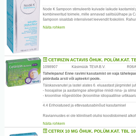
Node K šampoon stimuleerib kuivade laikude kaotamist p
kombineeritud toimele, mille annavad salitsüülhape ja C
šampoon sisaldab intensiivset leevendit foskoliini. Rahu
Patenteeritud D.A.F kompleks tõstab peanaha tundlikkus
Näita rohkem
Node K šampoon jätab juuksed läikivaks, nõtkeks ja täius
Kasutamine: intensiivne hooldus sügeleva peanaha korr
Hiljem, et efekt oleks kestev 1-2 korda nädalas. Šampoo
Hoida šampooni 5 minutit peas, seejärel taaskord lopu
CETIRIZIN ACTAVIS ÕHUK. POLÜM.KAT. T
Päritolumaa: Prantsusmaa
Maaletooja: Remedica, Pärnu mnt 501, Laagri 76401 Ha
1098907
Käsimüük
TEVA B.V.
R06
Tähelepanu! Enne ravimi kasutamist on vaja tähelepane
pöörduda arsti või apteekri poole.
Täiskasvanutel ja lastel alates 6. eluaastast järgmistel ju
- hooajalise ja aastaringse allergilise riniidi nina- ja 
- kroonilise nõgeslööbe (kroonilise idiopaatilise urtika
4.4 Erihoiatused ja ettevaatusabinõud kasutamisel
Raviannustes ei ole kliiniliselt olulisi koostistoimeid alk
0,5 g/l). Sellest hoolimata soovitatakse alkoholi samaaegse
Näita rohkem
CETRIX 10 MG ÕHUK. POLÜM.KAT. TBL 1
Epilepsia ja krambiohuga patsientidel on soovitav ravim