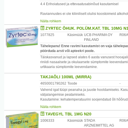
urtikaaria sümptomite leevendamine.
otsik.
4.4 Erihoiatused ja ettevaatusabinõud kasutamisel
Ettevaatusabinõud: Preparaadi silma sattumisel loputad
lahtistiga.
Raviannustes ei ole kliiniliselt olulisi koostoimeid alkoho
Mittesobivus: Ei ole leitud.
Sellest hoolimata soovitatakse alkoholi samaaegsel tarvit
Näita rohkem
Pakend: Metallist aerosoolpudel kahe erineva otsikuga 
Tootja: Cheminova Internacional, Hispaania
ZYRTEC ÕHUK. POLÜM.KAT. TBL 10MG N
Tuleb olla ettevaatlik patsientide puhul, kellel on sood
Maaletooja: Aconit AS
prostata hüperplaasia), kuna tsetirisiin võib suurendada
1077825
Käsimüük
UCB PHARMA OY
R06
FINLAND
Epilepsia ja krambiohuga patsientidel on soovitatav ravi
Tähelepanu! Enne ravimi kasutamist on vaja tähelepane
pöörduda arsti või apteekri poole.
Metüülparahüdroksübensoaat ja propüülparahüdroksübenso
Täiskasvanud ja lapsed alates 6 aasta vanusest hooajalis
hilistüüpi).
riniidi nasaalsete ja okulaarsete sümptomite leevendamin
2
urtikaaria sümptomite leevendamine.
TAKJAÕLI 100ML (MIRRA)
Päriliku fruktoositalumatusega patsiendid ei tohi tsetiris
4650001790262
Toode
-
Vahend igat tüüpi peanaha ja juuste hooldamiseks. Kas
Antihistamiinid aeglustavad allergia nahateste ja enne 
väljalangemise peatamiseks.
väljauhteperiood.
Kasutamine: kehatemperatuurini soojendatud õli hõõruda
min pärast pesta õli maha neutraalse šampooniga. Korra
Lapsed
Näita rohkem
Koostis: takjajuur, inuliin, vitamiinide kompleks, proteii
Antud ravimvormi mõne abiaine sisalduse tõttu ei soovitat
TAVEGYL TBL 1MG N20
Päritolumaa: Venemaa
Maaletooja: AS Paira, Pae 8, Tallinn, Eesti
1006333
Käsimüük
STADA
R06
ARZNEIMITTEL AG