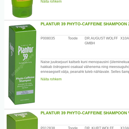
Näita rohkem
Sobib värvitud ja kahjustatud juustele.
Päritolumaa: Saksamaa
Maaletooja: AS Sirowa Tallinn, Salve 2c, 11612 Tallinn, E
PLANTUR 39 PHYTO-CAFFEINE SHAMPOON 
P008035
Toode
DR.AUGUST WOLFF
X10A
GMBH
Naise juuksejuuri kaitseb kuni menopausini (ülemineku
hakkab östrogeeni osakaal vähenema ning meessuguh
enneaegselt välja, peanahk tuleb nähtavale. Selles šamp
kurnatust. Toimeaine tungib juba juuste pesemise ajal juu
Näita rohkem
Päritolumaa: Saksamaa
Maaletooja: AS Sirowa Tallinn, Salve 2c, 11612 Tallinn, E
PLANTUR 39 PHYTO-CAFFEINE SHAMPOON 
P012838
Toode
DR. KURT WOLFF
X10A