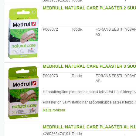
5903933913285
Toode
-
MEDRULL NATURAL CARE PLAASTER 2 SUUR
Hoiatused: mitte ületada päevaseks tarbimiseks soovitatu
toitumise asendajana. Toidulisand ei asenda tervislikku e
toatemperatuuril. Avatud pudelit hoida külmkapis ja valgu
Koostis: kalamaksaõli, D-alfa-tokoferüülatsetaat (E-vitamii
P008072
Toode
FORANS EESTI
Y08A
AS
Tootja: Lysi hf, Island
Maaletooja: AS Oriola, Kungla 2, Saue, Eesti
MEDRULL NATURAL CARE PLAASTER 3 SUUR
P008073
Toode
FORANS EESTI
Y08A
AS
Hüpoallergiline plaaster elastsest tekstiilist.Hästi kleepu
Plaaster on valmistatud nahasõbralikust elastsest teksti
valmistatud viskoosist.
Näita rohkem
Plaaster on ette nähtud pindmiste nahavigastuste kaitse
Pakendis 20 kolmes erinevas suuruses plaastrit:
19 x 72 mm - 10 tükki
MEDRULL NATURAL CARE PLAASTER XL N1
25 x 72 mm - 6 tükki
ümmargused läbimõõduga 22 mm - 4 tükki.
4260363474191
Toode
-