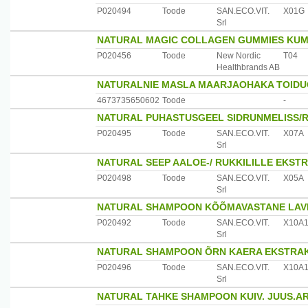
P020494
Toode
SAN.ECO.VIT.
X01G
Srl
NATURAL MAGIC COLLAGEN GUMMIES KUM
P020456
Toode
New Nordic
T04
Healthbrands AB
NATURALNIE MASLA MAARJAOHAKA TOIDU
4673735650602
Toode
-
NATURAL PUHASTUSGEEL SIDRUNMELISS/
P020495
Toode
SAN.ECO.VIT.
X07A
Srl
NATURAL SEEP AALOE-/ RUKKILILLE EKST
P020498
Toode
SAN.ECO.VIT.
X05A
Srl
NATURAL SHAMPOON KÕÕMAVASTANE LAVE
P020492
Toode
SAN.ECO.VIT.
X10A
Srl
NATURAL SHAMPOON ÕRN KAERA EKSTRAK
P020496
Toode
SAN.ECO.VIT.
X10A
Srl
NATURAL TAHKE SHAMPOON KUIV. JUUS.AR