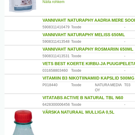
Näita rohkem
või üle päeva, kuuri jooksul 10-15 päeva.
Päritolumaa: Ukraina
Levitaja: OÜ Laminto, Kopli 35C, Tallinn, Eesti
VANNIVAHT NATURAPHY AADRIA MERE SOO
5908311410479
Toode
-
VANNIVAHT NATURAPHY MELISS 650ML
5908311413548
Toode
-
VANNIVAHT NATURAPHY ROSMARIIN 650ML
5908311413531
Toode
-
VETS BEST KOERTE KIRBU-JA PUUGIPELET
031658803460
Toode
-
VITAMIIN B3 NIKOTIINAMIID KAPSLID 500MG
P018440
Toode
NATURA MEDIA
T03
OY
VITATABS ACTIVE B NATURAL TBL N60
6428300006456
Toode
-
VÄRSKA NATURAAL MULLIGA 0,5L