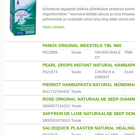
Külmetuse tagajärjel tekkiva põletikulise protsessi tulem
Hüpertooniline * merevesi tekitab lahuse ja nina limask
pehmendab ja vedeldab lahus lima ning aitab ninast eem
* Hüpertoonilise merevee lahus erineb isotoonilise merev
Näita rohkem
mis aitab efektiivselt leevendada ninakinnisust. Selline 
Kasutamisjuhised
Üle 6-aastastele lastele ja täiskasvanutele:
PANOX ORIGINAL MEESTELE TBL N60
1 pihustus mõlemasse ninasõõrmesse kuni 6 korda päe
P022808
Toode
VIA NATURALE
T066
Kasutusjuhend:
OY
1. Nuusake nina tühjaks.
PEARL DROPS INSTANT NATURAL HAMBAP
2. Loksutage pudelit enne kasutamist.
3. Eemaldage kaitsekork.
P021674
Toode
CHURCH &
X14A
4. Enne esimest manustamist valmistage pumppihus ette, 
DWIGHT
pihustamist silma või suhu.
PIERROT HAMBAPASTA NATURAL MÜNDIMAI
5. Hoidke pudel püstises asendis, asetades pöidla pudel
6. Kallutage pead kergelt ettepoole ja asetage otsik ni
8411732104416
Toode
-
7. Pihustage hingamise ajal läbi nina hingates.
ROSE ORIGINAL NATURAALNE SEEP-SVAMM
8. Korrake sama teise ninasõõrmega.
3800007216315
Toode
-
9. Laske toimida mõne minuti jooksul. Ärge nuusake nina 
10. Alles siis vajadusel nuusake nina.
SAFFRON DE LUXE NATURAALNE SEEP DON
3800501673010
Toode
-
Koostis: merevesi (hüpertooniline, soola kontsentratsioon
Säilitusainetevaba. Ei sisalda propellenti.
SALVEQUICK PLAASTER NATURAL HEALING