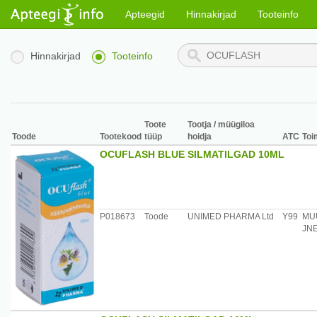
Apteegid
Hinnakirjad
Tooteinfo
Hinnakirjad
Tooteinfo
Toote
Tootja / müügiloa
Toode
Tootekood
tüüp
hoidja
ATC
Toi
OCUFLASH BLUE SILMATILGAD 10ML
P018673
Toode
UNIMED PHARMA Ltd
Y99
MU
JNE