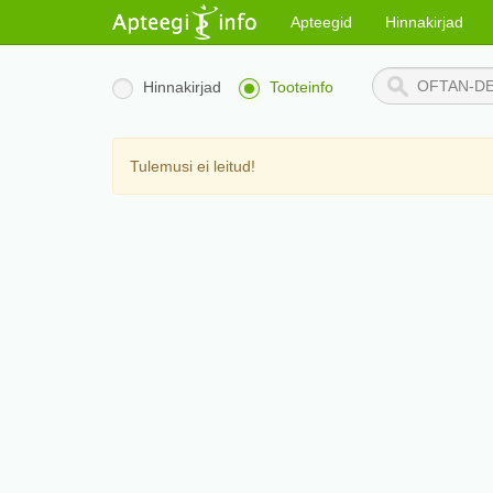
Apteegid
Hinnakirjad
Hinnakirjad
Tooteinfo
Tulemusi ei leitud!