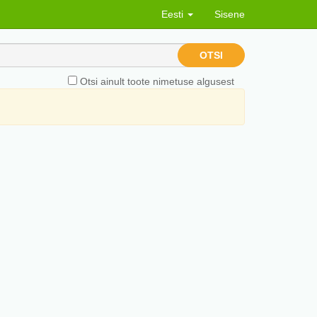
Eesti
Sisene
OTSI
Otsi ainult toote nimetuse algusest