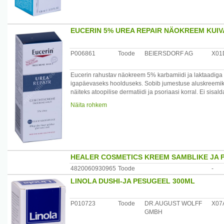
peanahale (või kehale) 15 minutiks või rohkemaks, seej
Päritolumaa: Prantsusmaa
Maaletooja: Remedica, Pärnu mnt 501, Laagri 76401 Ha
EUCERIN 5% UREA REPAIR NÄOKREEM KUI
P006861
Toode
BEIERSDORF AG
X01
Eucerin rahustav näokreem 5% karbamiidi ja laktaadiga 
igapäevaseks hoolduseks. Sobib jumestuse aluskreemiks
näiteks atoopilise dermatiidi ja psoriaasi korral. Ei sis
niisutuse ning vähendab naha pingulolekut. Näonahk mu
Näita rohkem
Kliinilised ja dermatoloogilised uuringud näitavad: suu
dermatiidi ja psoriaasi puhul.
/*/*
Kasutamine: kasutage Eucerin näokreemi regulaarselt ho
Koostis: Aqua, Urea, Glycerin, Caprylic/Capric Triglyceri
HEALER COSMETICS KREEM SAMBLIKE JA P
Triisostearin, Cetyl Alcohol, Sodium Lactate, Glyceryl S
Methylparaben, Lactic Acid, Lanolin Alcohol, Phenoxyeth
4820060930965
Toode
-
LINOLA DUSHI-JA PESUGEEL 300ML
Päritolumaa: Saksamaa
Maaletooja: Beiersdorf OÜ, Sepise 1, 11415 Tallinn, Eest
P010723
Toode
DR.AUGUST WOLFF
X07
GMBH