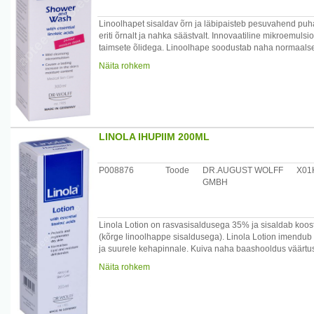
Linoolhapet sisaldav õrn ja läbipaisteb pesuvahend puha
eriti õrnalt ja nahka säästvalt. Innovaatiline mikroemul
taimsete õlidega. Linoolhape soodustab naha normaalse
hulka ning tasakaalustab tervele nahale omast nahafloora
Näita rohkem
muutub nahk pehmeks ja siledaks. Sobib lastele, sest ei t
kuivamise eest.
Päritolumaa: Saksamaa
Maaletooja: AS Sirowa Tallinn, Salve 2C, 11612 Tallinn, 
LINOLA IHUPIIM 200ML
P008876
Toode
DR.AUGUST WOLFF
X01
GMBH
Linola Lotion on rasvasisaldusega 35% ja sisaldab koost
(kõrge linoolhappe sisaldusega). Linola Lotion imendub k
ja suurele kehapinnale. Kuiva naha baashooldus väärtus
ja niiskusesisaldust.
Näita rohkem
Sobib kuiva ja koormatud naha igapäevaseks hooldusek
Päritolumaa: Saksamaa
Maaletooja: AS Sirowa Tallinn, Salve 2C, 11612 Tallinn, 