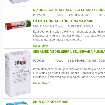
NIZORAL CARE KERATO PSO SHAMP. PSORI
P022789
Toode
DREITURM GmbH
X10
PÄÄSTERÕNGAS TÕRVAPALSAM 50G
5904913544642
Toode
ALFA INTEL POOLA
-
Kaasaegne ning väga efektiivne nahahooldusahend, mid
sügelus, naha kuivus ning kestendus (nt psoriaas, eksee
muudab naha pehmeks ning siledaks.
Päritolumaa: Poola
Näita rohkem
Maaletooja: OÜ Rekvi, Punane 56b, 13619 Tallinn, Eesti
SEBAMED VEDELSEEP LEELISEVABA PUMB
P000268
Toode
SEBAPHARMA GmbH
X05
Pehmetoimeline seebi- ja leelisevaba näo ning keha p
Ei kuivata ega ärrita tundlikku nahka. Pentavitiin, vitami
niisutavad ja toidavad nahka ning muudavad selle pehme
naha taastumisprotsessile. PH 5.5 tugevdab nahka kaitsv
Näita rohkem
kahjulike keskkonnamõjude eest. Dermatoloogiliselt test
akne, atoopilise ekseemi, psoriaasi ja naha seenhaiguste
Toote kulu on väike kuna näo ja käte pesuks piisab ühest t
dušši all käimine on paratamatu.
SKIN-CAP KREEM 50G