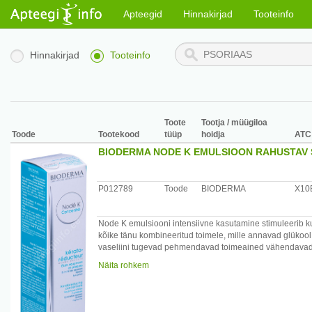
Apteegid
Hinnakirjad
Tooteinfo
Hinnakirjad
Tooteinfo
Toote
Tootja / müügiloa
Toode
Tootekood
tüüp
hoidja
ATC
BIODERMA NODE K EMULSIOON RAHUSTAV 
P012789
Toode
BIODERMA
X10
Node K emulsiooni intensiivne kasutamine stimuleerib k
kõike tänu kombineeritud toimele, mille annavad glükool 
vaseliini tugevad pehmendavad toimeained vähendavad 
Rahustava toimega Zanthoxylumi ekstrakt piirab sügelus
Näita rohkem
Lihtne ja mugav kasutada, emulsiooni kreemjas tekstuu
Kasutamine: intensiivne hooldus sügeleva peanaha korra
saavutamiseks kaks korda kuus. Kanda kuivale ja pesema