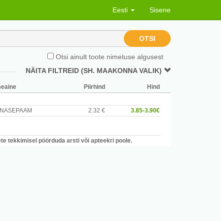
Eesti
Sisene
OTSI
Otsi ainult toote nimetuse algusest
NÄITA FILTREID (SH. MAAKONNA VALIK)
meaine
Piirhind
Hind
NASEPAAM
2.32 €
3.85-3.90€
e tekkimisel pöörduda arsti või apteekri poole.