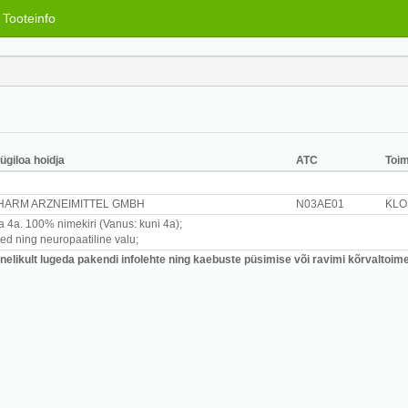
Tooteinfo
ügiloa hoidja
ATC
Toi
ARM ARZNEIMITTEL GMBH
N03AE01
KLO
a 4a.
100% nimekiri
(Vanus: kuni 4a)
;
red ning neuropaatiline valu
;
likult lugeda pakendi infolehte ning kaebuste püsimise või ravimi kõrvaltoimet