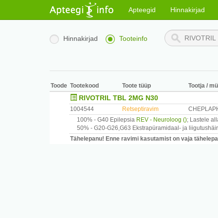
Apteegid
Hinnakirjad
Hinnakirjad
Tooteinfo
Toode
Tootekood
Toote tüüp
Tootja / mü
RIVOTRIL TBL 2MG N30
1004544
Retseptiravim
CHEPLAPH
100% -
G40
Epilepsia
REV - Neuroloog ()
;
Lastele all
50% -
G20-G26,G63
Ekstrapüramidaal- ja liigutushäi
Tähelepanu! Enne ravimi kasutamist on vaja tähelepane