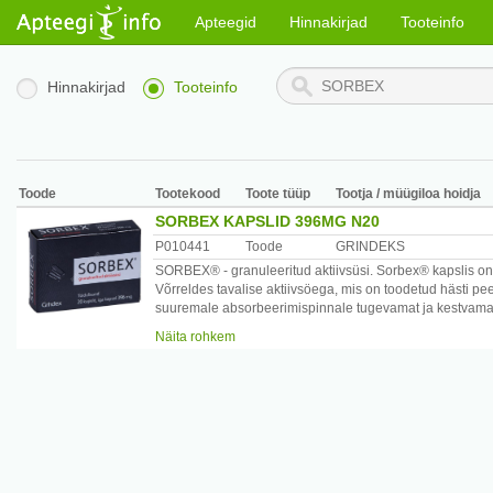
Apteegid
Hinnakirjad
Tooteinfo
Hinnakirjad
Tooteinfo
Toode
Tootekood
Toote tüüp
Tootja / müügiloa hoidja
SORBEX KAPSLID 396MG N20
P010441
Toode
GRINDEKS
SORBEX® - granuleeritud aktiivsüsi. Sorbex® kapslis on 
Võrreldes tavalise aktiivsöega, mis on toodetud hästi p
suuremale absorbeerimispinnale tugevamat ja kestvamat 
kaasaegsetele absorbentidele esitatavatele nõuetele: kõ
Näita rohkem
Kasutamine: Soovitatav päevane annus on 1-3 kapslit. T
Sisaldus päevase annuse kohta 1/3 kapslis - granuleeritu
raudoksiid.
Koostisosad: Granuleeritud aktiivsüsi (Carbo activatus), z