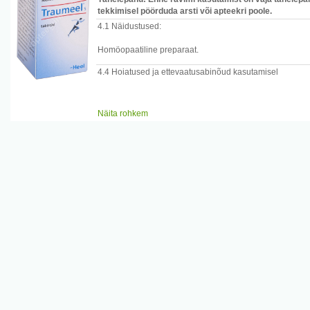
tekkimisel pöörduda arsti või apteekri poole.
4.1 Näidustused:
Homöopaatiline preparaat.
4.4 Hoiatused ja ettevaatusabinõud kasutamisel
Näita rohkem
Antud preparaat sisaldab laktoosi. Seda ei tohi manustada
galaktoositalumatus, laktaasidefitsiit või glükoosi-galak