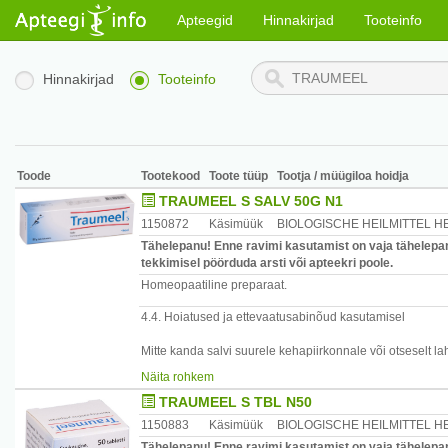
Apteegid
Hinnakirjad
Tooteinfo
Hinnakirjad
Tooteinfo
Toode
Tootekood
Toote tüüp
Tootja / müügiloa hoidja
TRAUMEEL S SALV 50G N1
1150872
Käsimüük
BIOLOGISCHE HEILMITTEL H
Tähelepanu! Enne ravimi kasutamist on vaja tähelepan
tekkimisel pöörduda arsti või apteekri poole.
Homeopaatiline preparaat.
4.4. Hoiatused ja ettevaatusabinõud kasutamisel
Mitte kanda salvi suurele kehapiirkonnale või otseselt la
Tsetüülstearüülalkohol võib tekkitada lokaalsed allergilis
Näita rohkem
TRAUMEEL S TBL N50
1150883
Käsimüük
BIOLOGISCHE HEILMITTEL H
Tähelepanu! Enne ravimi kasutamist on vaja tähelepan