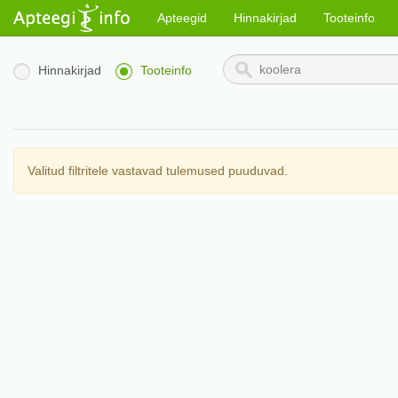
Apteegid
Hinnakirjad
Tooteinfo
Hinnakirjad
Tooteinfo
Valitud filtritele vastavad tulemused puuduvad.