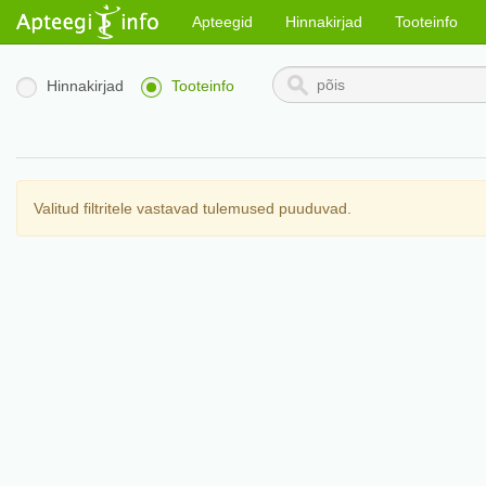
Apteegid
Hinnakirjad
Tooteinfo
Hinnakirjad
Tooteinfo
Valitud filtritele vastavad tulemused puuduvad.