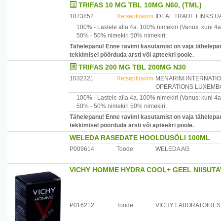
TRIFAS 10 MG TBL 10MG N60, (TML)
1873852
Retseptiravim
IDEAL TRADE LINKS U
100% -
Lastele alla 4a.
100% nimekiri
(Vanus: kuni 4a
50% -
50% nimekiri
50% nimekiri
;
Tähelepanu! Enne ravimi kasutamist on vaja tähelepan
tekkimisel pöörduda arsti või apteekri poole.
TRIFAS 200 MG TBL 200MG N30
1032321
Retseptiravim
MENARINI INTERNATI
OPERATIONS LUXEMBO
100% -
Lastele alla 4a.
100% nimekiri
(Vanus: kuni 4a
50% -
50% nimekiri
50% nimekiri
;
Tähelepanu! Enne ravimi kasutamist on vaja tähelepan
tekkimisel pöörduda arsti või apteekri poole.
WELEDA RASEDATE HOOLDUSÕLI 100ML
P009614
Toode
WELEDA AG
VICHY HOMME HYDRA COOL+ GEEL NIISUTA
P016212
Toode
VICHY LABORATOIRES