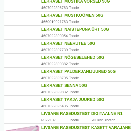
LEKRASET MUSTIKA VÕRSED 50G
4607022896763
Toode
LEKRASET MUSTKÖÖMEN 50G
4660019921763
Toode
LEKRASET NAISTEPUNA ÜRT 50G
4607022899054
Toode
LEKRASET NEERUTEE 50G
4607022897739
Toode
LEKRASET NÕGESELEHED 50G
4607022899382
Toode
LEKRASET PALDERJANIJUURED 50G
4607022898705
Toode
LEKRASET SENNA 50G
4607022899832
Toode
LEKRASET TAKJA JUURED 50G
4607022896435
Toode
LIVSANE RASEDUSTEST DIGITAALNE N1
P022137
Toode
AllTest Biotech
LIVSANE RASEDUSTEST KASETT VARAJANE