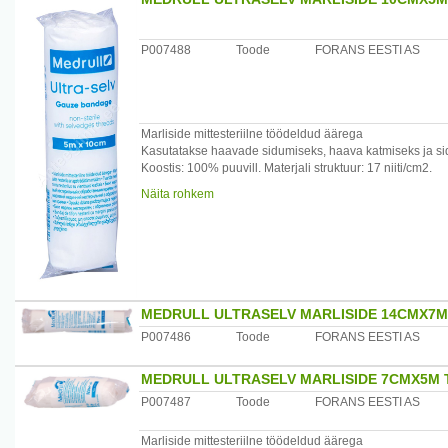
P007488
Toode
FORANS EESTI AS
Marliside mittesteriilne töödeldud äärega
Kasutatakse haavade sidumiseks, haava katmiseks ja si
Koostis: 100% puuvill. Materjali struktuur: 17 niiti/cm2.
Tootja: Forans Eesti AS, Eesti
Näita rohkem
MEDRULL ULTRASELV MARLISIDE 14CMX7M
P007486
Toode
FORANS EESTI AS
MEDRULL ULTRASELV MARLISIDE 7CMX5M 
P007487
Toode
FORANS EESTI AS
Marliside mittesteriilne töödeldud äärega