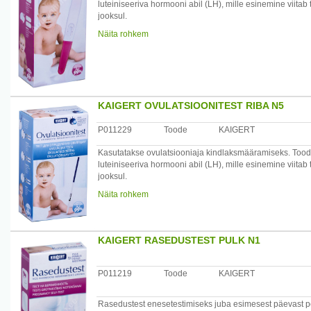
luteiniseeriva hormooni abil (LH), mille esinemine viitab
jooksul.
Test sisaldab kombinatsiooni antigeenidest, sh luteinis
Näita rohkem
põhineb antigeeni kahekordsel sandwich-meetodil ja imm
uriinist.
/*/*
Iga pakend sisaldab ühte pulka. Iga karp sisaldab viit pa
Meditsiiniseade. Hoolikalt lugege läbi kasutusjuhend.
KAIGERT OVULATSIOONITEST RIBA N5
Tootja: AS Kaigert,Haigla 4a, Maardu linn, Harju maako
P011229
Toode
KAIGERT
Kasutatakse ovulatsiooniaja kindlaksmääramiseks. Too
luteiniseeriva hormooni abil (LH), mille esinemine viitab
jooksul.
Test sisaldab kombinatsiooni antigeenidest, sh luteinis
Näita rohkem
põhineb antigeeni kahekordsel sandwich-meetodil ja imm
uriinist.
/*/*
KAIGERT RASEDUSTEST PULK N1
Iga pakend sisaldab 5 riba. Meditsiiniseade. Hoolikalt l
Tootja: AS Kaigert,Haigla 4a, Maardu linn, Harju maako
P011219
Toode
KAIGERT
Rasedustest enesetestimiseks juba esimesest päevast pea