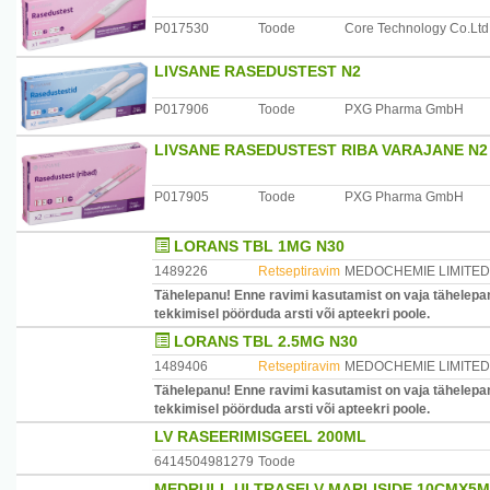
P017530
Toode
Core Technology Co.Ltd
LIVSANE RASEDUSTEST N2
P017906
Toode
PXG Pharma GmbH
LIVSANE RASEDUSTEST RIBA VARAJANE N2
P017905
Toode
PXG Pharma GmbH
LORANS TBL 1MG N30
1489226
Retseptiravim
MEDOCHEMIE LIMITED
Tähelepanu! Enne ravimi kasutamist on vaja tähelepan
tekkimisel pöörduda arsti või apteekri poole.
LORANS TBL 2.5MG N30
1489406
Retseptiravim
MEDOCHEMIE LIMITED
Tähelepanu! Enne ravimi kasutamist on vaja tähelepan
tekkimisel pöörduda arsti või apteekri poole.
LV RASEERIMISGEEL 200ML
6414504981279
Toode
MEDRULL ULTRASELV MARLISIDE 10CMX5M