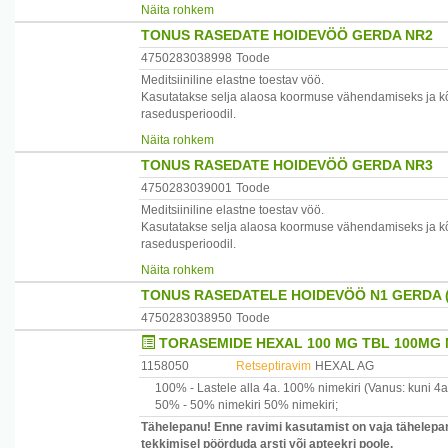
Näita rohkem
Värv:valge,beez.
TONUS RASEDATE HOIDEVÖÖ GERDA NR2
Koostis:lateks 42%,polüester 39%,puuvill 19%
4750283038998
Toode
Meditsiiniline elastne toestav vöö.
Suurus 1 puusaümbermõõt 68-80 cm
Kasutatakse selja alaosa koormuse vähendamiseks ja k
rasedusperioodil.
Tootja:Läti
Näita rohkem
Värv:valge,beez.
Maaletooja:Paira AS,Pae 8,Tallinn ,tel.6002447,e-post p
TONUS RASEDATE HOIDEVÖÖ GERDA NR3
Koostis:lateks 42%,polüester 39%,puuvill 19%
4750283039001
Toode
Meditsiiniline elastne toestav vöö.
Suurus 2 puusaümbermõõt 80-100 cm
Kasutatakse selja alaosa koormuse vähendamiseks ja k
rasedusperioodil.
Tootja:Läti
Näita rohkem
Värv:valge,beez.
Maaletooja:Paira AS,Pae 8,Tallinn ,tel.6002447,e-post p
TONUS RASEDATELE HOIDEVÖÖ N1 GERDA 
Koostis:lateks 42%,polüester 39%,puuvill 19%
4750283038950
Toode
TORASEMIDE HEXAL 100 MG TBL 100MG 
Suurus 3 puusaümbermõõt 100-120 cm
1158050
Retseptiravim
HEXAL AG
Tootja:Läti
100% -
Lastele alla 4a.
100% nimekiri
(Vanus: kuni 4a
50% -
50% nimekiri
50% nimekiri
;
Maaletooja:Paira AS,Pae 8,Tallinn ,tel.6002447,e-post p
Tähelepanu! Enne ravimi kasutamist on vaja tähelepan
tekkimisel pöörduda arsti või apteekri poole.