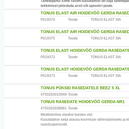
Tähelepanu! Enne ravimi kasutamist on vaja tähelepan
tekkimisel pöörduda arsti või apteekri poole.
TONUS ELAST AIR HOIDEVÖÖ GERDA RASED
P019374
Toode
TONUS ELAST SIA
TONUS ELAST AIR HOIDEVÖÖ GERDA RASED
P019375
Toode
TONUS ELAST SIA
TONUS ELAST HOIDEVÖÖ GERDA RASEDATEL
P019372
Toode
TONUS ELAST SIA
TONUS ELAST HOIDEVÖÖ GERDA RASEDATEL
P019373
Toode
TONUS ELAST SIA
TONUS PÜKSID RASEDATELE BEEZ 5 XL
4750283010949
Toode
TONUS RASEDATE HOIDEVÖÖ GERDA NR1
4750283038981
Toode
Meditsiiniline elastne toestav vöö.
Kasutatakse selja alaosa koormuse vähendamiseks ja k
rasedusperioodil.