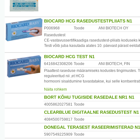
BIOCARD HCG RASEDUSTESTPLIIATS N1
P006968
Toode
ANI BIOTECH OY
Rasedustest
CE-vastavussertifikaadiga rasedustest-pliiats koduseks k
Testi võib juba kasutada alates 10. päevast pärast eeldat
BIOCARD HCG TEST N1
6416842308206
Toode
ANI BIOTECH, FIN
Plaattest raseduse määramiseks kodustes tingimustes. Te
reguleeritud nii ,et HCG
hormooni sisaldumine tuvastatakse, kui selle kontsentrat
tasemele 10.
Näita rohkem
päeval pärast rasestumist.
BORT KÕHU TUGISIDE RASEDALE NR1 N1
Pakend sisaldab: vaakumpakendit, milles on ühekordseks 
4005862027581
Toode
Enne testi läbiviimist loe hoolikalt kasutusjuhendit!
CLEARBLUE DIGITAALNE RASEDUSTEST N1
Ettevaatusabinõud ja kasutuspiirangud:
4084500759817
Toode
Kui ei järgita täpselt kasutusjuhiseid, võib test anda va
DONEGAL TERASEST RASEERIMISTERAD N
Päris raseduse alguses jäävad HCG kontsentratsioonid ur
uriiniproov on
5907549225909
Toode
liiga tugevasti lahjendatud , võib HCG hulk olla mittekül