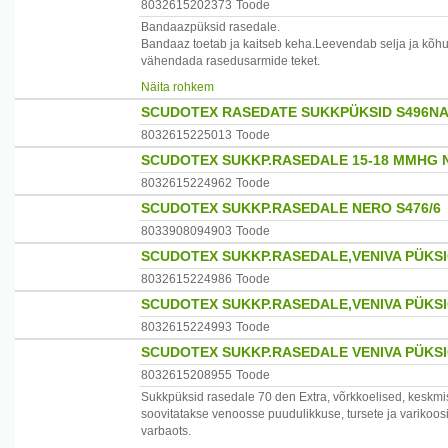
8032615202373
Toode
Bandaazpüksid rasedale.
Bandaaz toetab ja kaitseb keha.Leevendab selja ja kõhul
vähendada rasedusarmide teket.
Näita rohkem
Koostis:puuvill 36%,polüamiid 46%,elastaan 18%.
SCUDOTEX RASEDATE SUKKPÜKSID S496NA
Suurus 7 puusaümbermõõt 116-124cm.
8032615225013
Toode
SCUDOTEX SUKKP.RASEDALE 15-18 MMHG N
Tootja:Itaalia
8032615224962
Toode
Maaletooja :EPP AS,tel.4330910,e-post epp@epp.ee
SCUDOTEX SUKKP.RASEDALE NERO S476/6
8033908094903
Toode
SCUDOTEX SUKKP.RASEDALE,VENIVA PÜKSI
8032615224986
Toode
SCUDOTEX SUKKP.RASEDALE,VENIVA PÜKSI
8032615224993
Toode
SCUDOTEX SUKKP.RASEDALE VENIVA PÜKSI
8032615208955
Toode
Sukkpüksid rasedale 70 den Extra, võrkkoelised, kesk
soovitatakse venoosse puudulikkuse, tursete ja varikoo
varbaots.