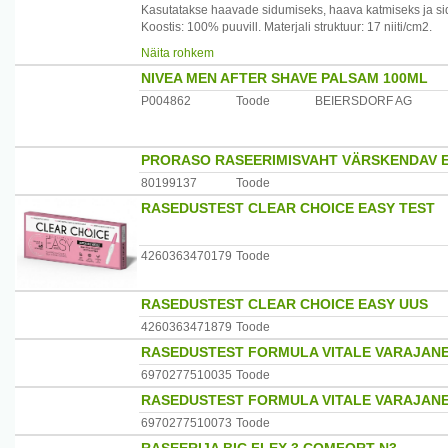
Kasutatakse haavade sidumiseks, haava katmiseks ja si
Koostis: 100% puuvill. Materjali struktuur: 17 niiti/cm2.
Tootja: Forans Eesti AS, Eesti
Näita rohkem
NIVEA MEN AFTER SHAVE PALSAM 100ML
P004862
Toode
BEIERSDORF AG
PRORASO RASEERIMISVAHT VÄRSKENDAV 
80199137
Toode
RASEDUSTEST CLEAR CHOICE EASY TEST
4260363470179
Toode
RASEDUSTEST CLEAR CHOICE EASY UUS
4260363471879
Toode
RASEDUSTEST FORMULA VITALE VARAJANE
6970277510035
Toode
RASEDUSTEST FORMULA VITALE VARAJANE
6970277510073
Toode