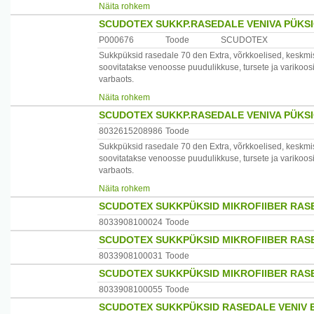
Koostis:82%polüamiidi,18%elastaani
Näita rohkem
SCUDOTEX SUKKP.RASEDALE VENIVA PÜKSI
N- Nero - must. D- Daino - helepruun.
P000676
Toode
SCUDOTEX
Scudotexi suurusnumber 2 Kinga number 36-37. Kaal k
Sukkpüksid rasedale 70 den Extra, võrkkoelised, kesk
soovitatakse venoosse puudulikkuse, tursete ja varikoo
Päritoluriik: Itaalia
varbaots.
Koostis:82%polüamiidi,18%elastaani
Maaletooja: EPP AS, Pärnu mnt 7a, 69103 Karksi-Nuia, 
Näita rohkem
SCUDOTEX SUKKP.RASEDALE VENIVA PÜKSI
N- Nero - must. D- Daino - helepruun.
8032615208986
Toode
Scudotexi suurusnumber 4 Kinga number 38-40. Kaal k
Sukkpüksid rasedale 70 den Extra, võrkkoelised, kesk
soovitatakse venoosse puudulikkuse, tursete ja varikoo
Päritoluriik: Itaalia
varbaots.
Koostis:82%polüamiidi,18%elastaani
Maaletooja: EPP AS, Pärnu mnt 7a, 69103 Karksi-Nuia, 
Näita rohkem
SCUDOTEX SUKKPÜKSID MIKROFIIBER RASE
N- Nero - must. D- Daino - helepruun.
8033908100024
Toode
Scudotexi suurusnumber 5 Kinga number 40-41. Kaal k
SCUDOTEX SUKKPÜKSID MIKROFIIBER RASE
Päritoluriik: Itaalia
8033908100031
Toode
SCUDOTEX SUKKPÜKSID MIKROFIIBER RASE
Maaletooja: EPP AS, Pärnu mnt 7a, 69103 Karksi-Nuia, 
8033908100055
Toode
SCUDOTEX SUKKPÜKSID RASEDALE VENIV ES