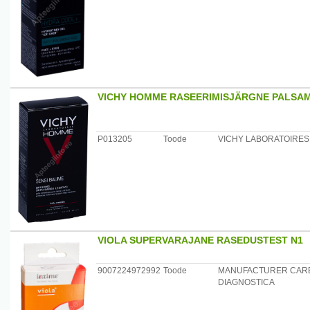
VICHY HOMME RASEERIMISJÄRGNE PALSA
P013205
Toode
VICHY LABORATOIRES
VIOLA SUPERVARAJANE RASEDUSTEST N1
9007224972992
Toode
MANUFACTURER CAR
DIAGNOSTICA