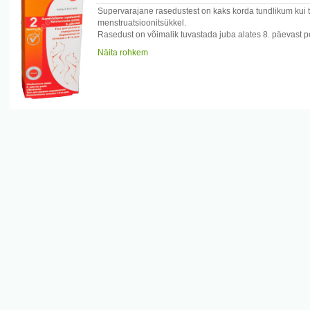
Supervarajane rasedustest on kaks korda tundlikum kui 
menstruatsioonitsükkel.
Rasedust on võimalik tuvastada juba alates 8. päevast pe
HCG/L või
Näita rohkem
kõrgem. Esmase hommikuse uriiniga tehtav test annab va
Pakend sisaldab: kasutusjuhendit, tulemuste lugemise ju
Enne testi sooritamist lugege hoolikalt juhendit!
Hoiatused: Hoidke lastele kättesaamatus kohas! Ärge kasu
testpulka
osadeks. Ainult välispidiseks kasutamiseks!
Tootjamaa: Austria
Maaletooja : Selfdiagnostics OÜ Pärnu mnt. 27-1, Tallin
www.tervisetestid.ee