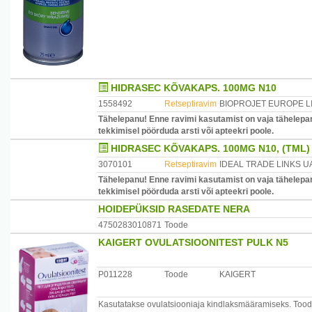
HIDRASEC KÕVAKAPS. 100MG N10
1558492
Retseptiravim
BIOPROJET EUROPE L
Tähelepanu! Enne ravimi kasutamist on vaja tähelepan
tekkimisel pöörduda arsti või apteekri poole.
HIDRASEC KÕVAKAPS. 100MG N10, (TML)
3070101
Retseptiravim
IDEAL TRADE LINKS U
Tähelepanu! Enne ravimi kasutamist on vaja tähelepan
tekkimisel pöörduda arsti või apteekri poole.
HOIDEPÜKSID RASEDATE NERA
4750283010871
Toode
KAIGERT OVULATSIOONITEST PULK N5
P011228
Toode
KAIGERT
Kasutatakse ovulatsiooniaja kindlaksmääramiseks. Too