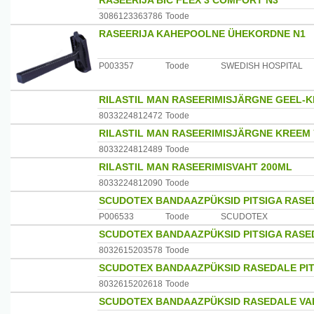
RASEERIJA BIC FLEX 3 COMFORT N3
3086123363786
Toode
RASEERIJA KAHEPOOLNE ÜHEKORDNE N1
P003357
Toode
SWEDISH HOSPITAL
RILASTIL MAN RASEERIMISJÄRGNE GEEL-
8033224812472
Toode
RILASTIL MAN RASEERIMISJÄRGNE KREEM
8033224812489
Toode
RILASTIL MAN RASEERIMISVAHT 200ML
8033224812090
Toode
SCUDOTEX BANDAAZPÜKSID PITSIGA RASED
P006533
Toode
SCUDOTEX
SCUDOTEX BANDAAZPÜKSID PITSIGA RASED
8032615203578
Toode
SCUDOTEX BANDAAZPÜKSID RASEDALE PIT
8032615202618
Toode
SCUDOTEX BANDAAZPÜKSID RASEDALE VAL