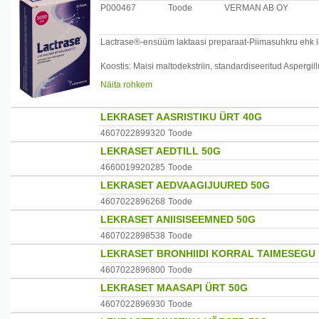
P000467
Toode
VERMAN AB OY
Annustamine: 1-2 kapslit enne laktoosi sisaldava toidu s
Hoida lastele kättesaamatus kohas.
Lactrase®-ensüüm laktaasi preparaat-Piimasuhkru ehk l
Säilitada toatemperatuuril (+15C - +25C)
Koostis: Maisi maltodekstriin, standardiseeritud Aspergi
stabilisaator
Näita rohkem
Tootja: Oy Verman Ab, Soome
E470b.
Esindaja Eestis: Verman-Pharma OÜ
Lactrase sisaldab standardiseeritud ensüüm laktaasi. En
LEKRASET AASRISTIKU ÜRT 40G
galatoosiks.
4607022899320
Toode
LEKRASET AEDTILL 50G
Annustamine: 1-2 kapslit enne laktoosi sisaldava toidu s
4660019920285
Toode
Hoida lastele kättesaamatus kohas.
LEKRASET AEDVAAGIJUURED 50G
Säilitada toatemperatuuril (+15?C - +25?C)
4607022896268
Toode
LEKRASET ANIISISEEMNED 50G
Tootja: Oy Verman Ab, Soome
4607022898538
Toode
Esindaja Eestis: Verman-Pharma OÜ
LEKRASET BRONHIIDI KORRAL TAIMESEGU 
4607022896800
Toode
LEKRASET MAASAPI ÜRT 50G
4607022896930
Toode