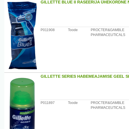
GILLETTE BLUE II RASEERIJA ÜHEKORDNE 
Säilitamine: temperatuuril +2-+27kraadi.
Tootjamaa: Soome
Maaletooja: OÜ Loodustoode , telef. 6660091
P011908
Toode
PROCTER&GAMBLE
PHARMACEUTICALS
GILLETTE SERIES HABEMEAJAMISE GEEL S
P011897
Toode
PROCTER&GAMBLE
PHARMACEUTICALS