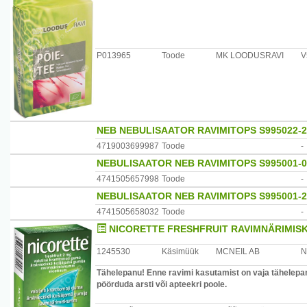
P013965
Toode
MK LOODUSRAVI
V
NEB NEBULISAATOR RAVIMITOPS S995022-
4719003699987
Toode
-
NEBULISAATOR NEB RAVIMITOPS S995001-0 
4741505657998
Toode
-
NEBULISAATOR NEB RAVIMITOPS S995001-2 
4741505658032
Toode
-
NICORETTE FRESHFRUIT RAVIMNÄRIMIS
1245530
Käsimüük
MCNEIL AB
N
Tähelepanu! Enne ravimi kasutamist on vaja tähelepane
pöörduda arsti või apteekri poole.