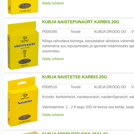
Näita rohkem
Valmistamine: 2 tl segu 1/2 liitri keeva vee kohta, keeta 
Kasutamine: juua 1/2 tassitäit 3 – 4 korda päevas enne s
KUBJA NAISTEPUNAÜRT KARBIS 20G
Tootja: Kubja Ürt OÜ, Sompa tee 8, 11913 Tallinn, Eesti
P008390
Toode
KUBJA DROOG OÜ
V
Nõrga rahustava toimega, kasutatakse abistava vahendina
vahendina suu loputamiseks ja igemete määrimiseks igemep
suurendav.
Näita rohkem
Valmistamine: soolepõletike puhul teeks 1 spl 200 ml keev
Kasutamine: juua jahtunult 1/3 tassitäit korraga 4 – 5 kor
200 ml keeva vee kohta, lasta 5 – 6 minutit tõmmata, kurn
KUBJA NAISTETEE KARBIS 20G
Tootja: Kubja Ürt OÜ, Sompa tee 8, 11913 Tallinn, Eesti
P008516
Toode
KUBJA DROOG OÜ
V
Koostis: kortsleheürt, naistepunaürt, naistenõgeseürt, valg
Valmistamine: 1 - 2 tl segu 200 ml keeva vee kohta, lasta
Näita rohkem
Kasutamine: juua 1 – 2 tassitäit päevas üleminekuea vae
Tootja: Kubja Ürt OÜ, Sompa tee 8, 11913 Tallinn, Eesti