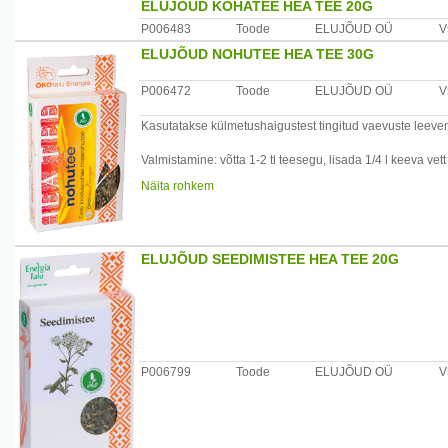
ELUJÕUD KÖHATEE HEA TEE 20G
P006483
Toode
ELUJÕUD OÜ
V
ELUJÕUD NOHUTEE HEA TEE 30G
P006472
Toode
ELUJÕUD OÜ
V
Kasutatakse külmetushaigustest tingitud vaevuste leev
Valmistamine: võtta 1-2 tl teesegu, lisada 1/4 l keeva ve
1/2 klaasitäti korraga 3-4 korda päevas.
Näita rohkem
Hoiatused: säilitada kuivas ja jahedas.
Koostis: piparmündi lehed, paiseleht, kibuvitsa marjad, iis
ELUJÕUD SEEDIMISTEE HEA TEE 20G
Tootja: Elujõud OÜ, Vihi küla, 71402 Viljandimaa, Eesti
P006799
Toode
ELUJÕUD OÜ
V