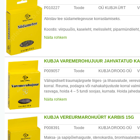
Tootja: Kubja Ürt OÜ, Sompa tee 8, 11913 Tallinn, Eesti
P010227
Toode
OÜ KUBJA ÜRT
V
Abistav tee südametegevuse korrastamiseks.
Koostis: viirpuuõis, kaseleht, melissileht, piparmündileh
Näita rohkem
Valmistamine: 1 tl segu 200 ml keeva vee kohta, lasta 10
Kasutamine: juua 2 nädala jooksul 1 – 2 tassitäit päevas
KUBJA VAREMEROHUJUUR JAHVATATUD KA
Tootja: Kubja Ürt OÜ, Sompa tee 8, 11913 Tallinn, Eesti
P009057
Toode
KUBJA DROOG OÜ
V
Välispidiselt traumajärgsete liiges- ja lihasvalude, vere
korral. Reuma, podagra või nahakahjustuste korral valmi
rasvaga, hoida 4 – 5 tundi soojas, kurnata. Hoida jaheda
Seespidiselt teeks leotada 1 spl 200 ml leige veega 5 – 6
Näita rohkem
/*/*
Kasutamine: võtta 2 – 3 spl korraga 5 korda päevas soovi
KUBJA VEREURMAROHUÜRT KARBIS 15G
Tootja: Kubja Ürt OÜ, Sompa tee 8, 11913 Tallinn, Eesti
P008391
Toode
KUBJA DROOG OÜ
V
Maksa- ja sapipõiehaiguste, stenokardia, bronhiaalastma