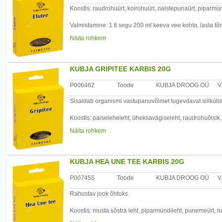
Koostis: raudrohuürt, koirohuürt, naistepunaürt, piparmünd
Valmistamine: 1 tl segu 200 ml keeva vee kohta, lasta tõ
Näita rohkem
Kasutamine: juua 2 korda päevas pool tassitäit tühja kõ
teha 3 ravikuuri.
Tootja: Kubja Ürt OÜ, Sompa tee 8, 11913 Tallinn, Eesti
KUBJA GRIPITEE KARBIS 20G
P006462
Toode
KUBJA DROOG OÜ
V
Sisaldab organismi vastupanuvõimet tugevdavat siilküba
Koostis: paiseleheleht, üheksavägiseleht, raudrohuõisik, 
Näita rohkem
Valmistamine: 1 tl segu klaasi keeva vee kohta, lasta tõm
Kasutamine: juua kuumalt mõned tassid päevas. Gripi j
ravikuur.
KUBJA HEA UNE TEE KARBIS 20G
Tootja: Kubja Ürt OÜ, Sompa tee 8, 11913 Tallinn, Eesti
P007455
Toode
KUBJA DROOG OÜ
V
Rahustav jook õhtuks.
Koostis: musta sõstra leht, piparmündileht, punemeürt, 