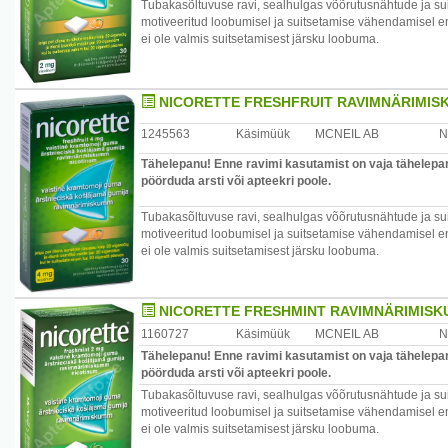
Tubakasõltuvuse ravi, sealhulgas võõrutusnähtude ja su
motiveeritud loobumisel ja suitsetamise vähendamisel enn
ei ole valmis suitsetamisest järsku loobuma.
NICORETTE FRESHFRUIT RAVIMNÄRIMIS
1245563
Käsimüük
MCNEIL AB
N
Tähelepanu! Enne ravimi kasutamist on vaja tähelepane
pöörduda arsti või apteekri poole.
Tubakasõltuvuse ravi, sealhulgas võõrutusnähtude ja su
motiveeritud loobumisel ja suitsetamise vähendamisel enn
ei ole valmis suitsetamisest järsku loobuma.
NICORETTE FRESHMINT RAVIMNÄRIMISK
1160727
Käsimüük
MCNEIL AB
N
Tähelepanu! Enne ravimi kasutamist on vaja tähelepane
pöörduda arsti või apteekri poole.
Tubakasõltuvuse ravi, sealhulgas võõrutusnähtude ja su
motiveeritud loobumisel ja suitsetamise vähendamisel enn
ei ole valmis suitsetamisest järsku loobuma.