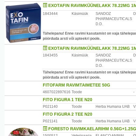
EXOTAFIN RAVIMKÜÜNELAKK 78.22MG 1M
1843444
Käsimüük
SANDOZ
D
PHARMACEUTICALS
D.D.
Tähelepanu! Enne ravimi kasutamist on vaja tähelepane
pöörduda arsti või apteekri poole.
EXOTAFIN RAVIMKÜÜNELAKK 78.22MG 1M
1843455
Käsimüük
SANDOZ
D
PHARMACEUTICALS
D.D.
Tähelepanu! Enne ravimi kasutamist on vaja tähelepane
pöörduda arsti või apteekri poole.
FITOFARM RAVIMTAIMETEE 50G
4607022897616
Toode
-
FITO FIGURA 1 TEE N20
P021140
Toode
Herba Humana UAB
V
FITO FIGURA 2 TEE N20
P021141
Toode
Herba Humana UAB
V
FORESTO RAVIMKAELARIHM 0.56G+1.25G 
1500512
Veterinaaria
ELANCO ANIMAL
Q