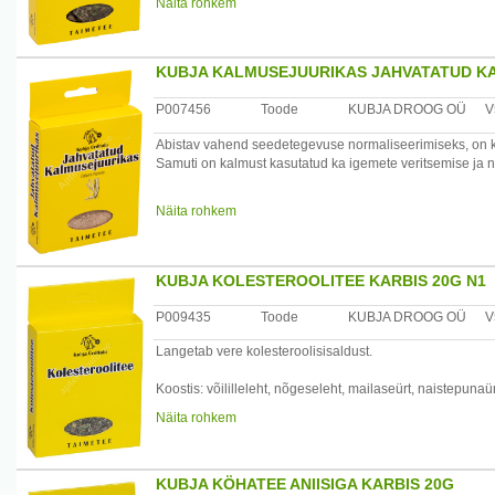
Näita rohkem
Valmistamine: 1 – 2 tl segu 200 ml keeva vee kohta, last
Kasutamine: juua õhtul enne uinumist tassike. Abistav jo
KUBJA KALMUSEJUURIKAS JAHVATATUD KA
Tootja: Kubja Ürt OÜ, Sompa tee 8, 11913 Tallinn, Eesti
P007456
Toode
KUBJA DROOG OÜ
V
Abistav vahend seedetegevuse normaliseerimiseks, on k
Samuti on kalmust kasutatud ka igemete veritsemise ja n
Valmistamine: 10 grammi droogi 200 ml leige vee kohta, l
Näita rohkem
Kasutamine: juua 1/2 tassitäit enne sööki. Sama leotist 
Tootja: Kubja Ürt OÜ, Sompa tee 8, 11913 Tallinn, Eesti
KUBJA KOLESTEROOLITEE KARBIS 20G N1
P009435
Toode
KUBJA DROOG OÜ
V
Langetab vere kolesteroolisisaldust.
Koostis: võililleleht, nõgeseleht, mailaseürt, naistepunaür
Näita rohkem
Valmistamine: 1 tl segu 200 ml keeva vee kohta, lasta 15
Kasutamine: juua 2 tassitäit päeva jooksul.
KUBJA KÖHATEE ANIISIGA KARBIS 20G