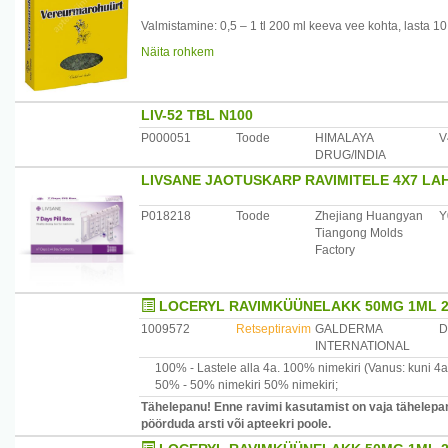
Valmistamine: 0,5 – 1 tl 200 ml keeva vee kohta, lasta 10
Näita rohkem
Kasutamine: juua 2 – 3 tassitäit päevas. Päevas ei tohi 
psoriaasi raviks pulbrista lehed, sega mageda rasva, lanol
Küüneseenele ülepäeviti, nahamähiseks lahjenda veega. 
LIV-52 TBL N100
Tootja: Kubja Ürt OÜ, Sompa tee 8, 11913 Tallinn, Eesti
P000051
Toode
HIMALAYA
V
DRUG/INDIA
LIVSANE JAOTUSKARP RAVIMITELE 4X7 LA
P018218
Toode
Zhejiang Huangyan
Y
Tiangong Molds
Factory
LOCERYL RAVIMKÜÜNELAKK 50MG 1ML 2
1009572
Retseptiravim
GALDERMA
D
INTERNATIONAL
100% -
Lastele alla 4a.
100% nimekiri
(Vanus: kuni 4a
50% -
50% nimekiri
50% nimekiri
;
Tähelepanu! Enne ravimi kasutamist on vaja tähelepane
pöörduda arsti või apteekri poole.