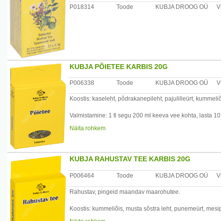
P018314
Toode
KUBJA DROOG OÜ
V
KUBJA PÕIETEE KARBIS 20G
P006338
Toode
KUBJA DROOG OÜ
V
Koostis: kaseleht, põdrakanepileht, pajulilleürt, kummeli
Valmistamine: 1 tl segu 200 ml keeva vee kohta, lasta 10
Näita rohkem
Kasutamine: põie- ja kuseteede põletike korral juua leigel
Tootja: Kubja Ürt OÜ, Sompa tee 8, 11913 Tallinn, Eesti
KUBJA RAHUSTAV TEE KARBIS 20G
P006464
Toode
KUBJA DROOG OÜ
V
Rahustav, pingeid maandav maarohutee.
Koostis: kummeliõis, musta sõstra leht, punemeürt, mesip