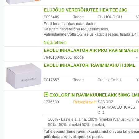
ELUJÕUD VERERÕHUTEE HEA TEE 20G
P006489
Toode
ELUJÕUD OÜ
V
Eesti looduspuhas maarohutee.
Kasutamine:vererõhu reguleerimiseks.
Valmistamine:Võtta 1-2 teelusikatäit teesegu, lisada 1/4 l
ja lasta 15-20 min.suletud nõus tõmmata.
Näita rohkem
Juua lonkshaaval 1/2-1 klaasitäit korraga 3-4 korda päe
EVOLU INHALAATOR AIR PRO RAVIMIMAHU
Koostis:veiste-südamerohi(herba Leonuri), hiirekõrva ürt
soo-kassiurb(herba Gnapalii), piparmünt(folium Menthae 
7640160480361
Toode
-
kaselehed(folium Betulae).
EVOLU INHALAATORI RAVIMIMAHUTI 10ML
Hoiatus:Hoida lastele kättesaamatus kohas! Säilitada ku
Tootja:Elujõud OÜ, Suure-Jaani vald, Viljandimaa, 7140
P017657
Toode
Prolinx GmbH
Y
EXOLORFIN RAVIMKÜÜNELAKK 50MG 1ML
1736580
Retseptiravim
SANDOZ
D
PHARMACEUTICALS
D.D.
100% -
Lastele alla 4a.
100% nimekiri
(Vanus: kuni 4a
50% -
50% nimekiri
50% nimekiri
;
Tähelepanu! Enne ravimi kasutamist on vaja tähelepane
pöörduda arsti või apteekri poole.