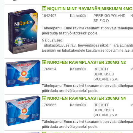
NIQUITIN MINT RAVIMNÄRIMISKUMM 4MG
1642407
Käsimüük
PERRIGO POLAND
N
SP. Z O.O.
Tähelepanu! Enne ravimi kasutamist on vaja tähelepane
pöörduda arsti või apteekri poole.
Näidustused:
Tubakasõltuvuse ravi, leevendades nikotiini ärajätunähte,
Eesmärk on tubakatoodete kasutamise lõpetamine. Eelista
NUROFEN RAVIMPLAASTER 200MG N2
1769654
Käsimüük
RECKITT
M
BENCKISER
(POLAND) S.A.
Tähelepanu! Enne ravimi kasutamist on vaja tähelepane
pöörduda arsti või apteekri poole.
NUROFEN RAVIMPLAASTER 200MG N4
1769665
Käsimüük
RECKITT
M
BENCKISER
(POLAND) S.A.
Tähelepanu! Enne ravimi kasutamist on vaja tähelepane
pöörduda arsti või apteekri poole.