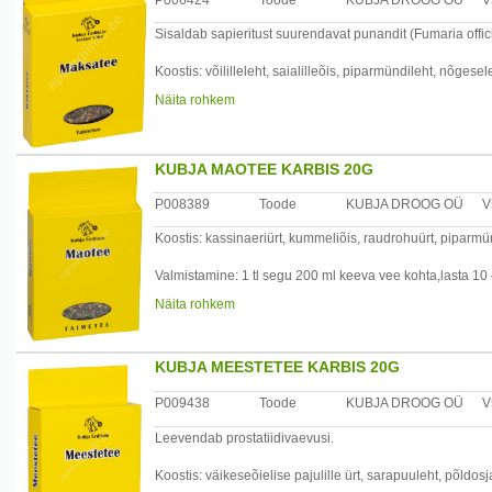
P006424
Toode
KUBJA DROOG OÜ
V
Sisaldab sapieritust suurendavat punandit (Fumaria offici
Koostis: võililleleht, saialilleõis, piparmündileht, nõgesele
Näita rohkem
Valmistamine: 1 tl segu 200 ml keeva vee kohta, lasta 10
Kasutamine: juua 1/2 kuni 1 tassitäis pool tundi enne s
KUBJA MAOTEE KARBIS 20G
Tootja: Kubja Ürt OÜ, Sompa tee 8, 11913 Tallinn, Eesti
P008389
Toode
KUBJA DROOG OÜ
V
Koostis: kassinaeriürt, kummeliõis, raudrohuürt, piparm
Valmistamine: 1 tl segu 200 ml keeva vee kohta,lasta 10 
Näita rohkem
Kasutamine: mao – ja soolepõletike korral juua õhtuti 1/2 
Tootja: Kubja Ürt OÜ, Sompa tee 8, 11913 Tallinn, Eesti
KUBJA MEESTETEE KARBIS 20G
P009438
Toode
KUBJA DROOG OÜ
V
Leevendab prostatiidivaevusi.
Koostis: väikeseõielise pajulille ürt, sarapuuleht, põldosj