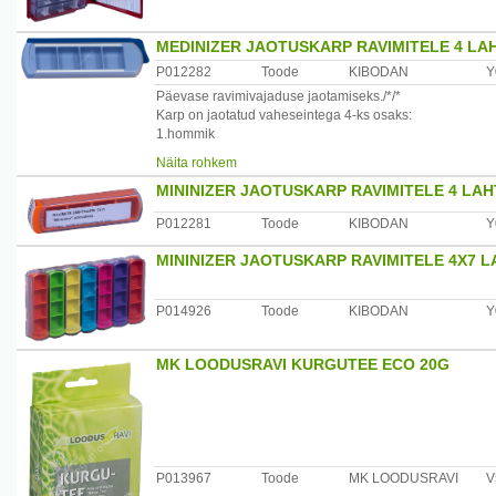
MEDINIZER JAOTUSKARP RAVIMITELE 4 LAH
P012282
Toode
KIBODAN
Y
Päevase ravimivajaduse jaotamiseks./*/*
Karp on jaotatud vaheseintega 4-ks osaks:
1.hommik
2.lõuna
Näita rohkem
3.õhtu
MININIZER JAOTUSKARP RAVIMITELE 4 LA
4.öö
Karbi avamiseks tõmmake karbi kaant sälgustatud otsast
P012281
Toode
KIBODAN
Y
Asetage tabletid vastavatesse lahtritesse ja sulgege kaa
MININIZER JAOTUSKARP RAVIMITELE 4X7 L
Maaletooja:saarik&ko oü, tel.6525646
P014926
Toode
KIBODAN
Y
MK LOODUSRAVI KURGUTEE ECO 20G
P013967
Toode
MK LOODUSRAVI
V