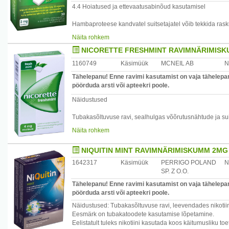
4.4 Hoiatused ja ettevaatusabinõud kasutamisel
Hambaproteese kandvatel suitsetajatel võib tekkida ras
närimisel. Närimiskummi võib kleepuda hambaproteesidel
Näita rohkem
NICORETTE FRESHMINT RAVIMNÄRIMISK
Järgnevalt loetletud kardiovaskulaarsete seisunditega p
närimiskummi kasutada ainult arsti loal: patsiendid, kes
1160749
Käsimüük
MCNEIL AB
N
raskekujulise kardiovaskulaarse seisundi või kes on oln
kaebuste tõttu (näiteks insult, müokardiinfarkt, ebastab
Tähelepanu! Enne ravimi kasutamist on vaja tähelepane
aortokoronaarse sundi rajamine või koronaarangioplastika
pöörduda arsti või apteekri poole.
kontrolli all.
Näidustused
Nicorette Freshmint närimiskummi tuleb ettevaatusega kas
Tubakasõltuvuse ravi, sealhulgas võõrutusnähtude ja su
/mõõdukas maksapuudulikkus, tõsine neerupuudulikkus,
enne täielikku loobumist neil, kes ei suuda või ei ole va
Näita rohkem
Nikotiin, mis vabaneb nii suitsetamisel kui ka nikotiina
katehhoolamiinide vabanemise neerupealiste säsist. See
NIQUITIN MINT RAVIMNÄRIMISKUMM 2MG
ettevaatusega kasutada ka patsientidel, kellel on mitteko
1642317
Käsimüük
PERRIGO POLAND
N
feokromotsütoom.
SP. Z O.O.
Suhkruhaigust põdevad patsiendid võivad suitsetamise m
Tähelepanu! Enne ravimi kasutamist on vaja tähelepane
foonil kui ka ilma vajada väiksemaid insuliiniannuseid.
pöörduda arsti või apteekri poole.
Näidustused: Tubakasõltuvuse ravi, leevendades nikotiini
Mõned kasutajad võivad jätkata Nicorette Freshmint när
Eesmärk on tubakatoodete kasutamise lõpetamine.
raviperioodi, kuid potentsiaalne risk pikemaajalisel kasut
Eelistatult tuleks nikotiini kasutada koos käitumusliku t
seotud suitsetamise jätkamisega.