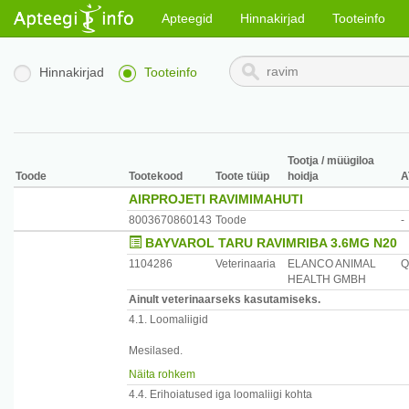
Apteegid
Hinnakirjad
Tooteinfo
Hinnakirjad
Tooteinfo
Tootja / müügiloa
Toode
Tootekood
Toote tüüp
hoidja
A
AIRPROJETI RAVIMIMAHUTI
8003670860143
Toode
-
BAYVAROL TARU RAVIMRIBA 3.6MG N20
1104286
Veterinaaria
ELANCO ANIMAL
Q
HEALTH GMBH
Ainult veterinaarseks kasutamiseks.
4.1. Loomaliigid
Mesilased.
Näita rohkem
4.2. Näidustused, määrates kindlaks vastavad loomaliigi
4.4. Erihoiatused iga loomaliigi kohta