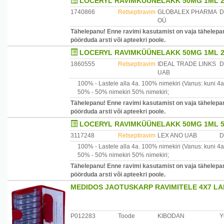
LOCERYL RAVIMKÜÜNELAKK 50MG 1ML 2.
1740866
Retseptiravim
GLOBALEX PHARMA
D
OÜ
Tähelepanu! Enne ravimi kasutamist on vaja tähelepane
pöörduda arsti või apteekri poole.
LOCERYL RAVIMKÜÜNELAKK 50MG 1ML 2.
1860555
Retseptiravim
IDEAL TRADE LINKS
D
UAB
100% -
Lastele alla 4a.
100% nimekiri
(Vanus: kuni 4a
50% -
50% nimekiri
50% nimekiri
;
Tähelepanu! Enne ravimi kasutamist on vaja tähelepane
pöörduda arsti või apteekri poole.
LOCERYL RAVIMKÜÜNELAKK 50MG 1ML 5M
3117248
Retseptiravim
LEX ANO UAB
D
100% -
Lastele alla 4a.
100% nimekiri
(Vanus: kuni 4a
50% -
50% nimekiri
50% nimekiri
;
Tähelepanu! Enne ravimi kasutamist on vaja tähelepane
pöörduda arsti või apteekri poole.
MEDIDOS JAOTUSKARP RAVIMITELE 4X7 LA
P012283
Toode
KIBODAN
Y