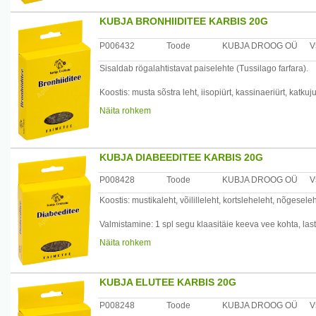
Tootja: Kubja Ürt OÜ, Sompa tee 8, 11913 Tallinn, Eesti
KUBJA BRONHIIDITEE KARBIS 20G
P006432
Toode
KUBJA DROOG OÜ
V
Sisaldab rögalahtistavat paiselehte (Tussilago farfara).
Koostis: musta sõstra leht, iisopiürt, kassinaeriürt, katkuj
Näita rohkem
Valmistamine: 1-2 tl segu 200 ml keeva vee kohta, lasta 
Kasutamine: juua hingamisteede nakkuste korral leevend
KUBJA DIABEEDITEE KARBIS 20G
Tootja: Kubja Ürt OÜ, Sompa tee 8, 11913 Tallinn, Eesti
P008428
Toode
KUBJA DROOG OÜ
V
Koostis: mustikaleht, võililleleht, kortsleheleht, nõgesele
Valmistamine: 1 spl segu klaasitäie keeva vee kohta, las
Näita rohkem
Kasutamine: juua klaasitäis enne sööki 3 - 4 korda päeva
Tootja: Kubja Ürt OÜ, Sompa tee 8, 11913 Tallinn, Eesti
KUBJA ELUTEE KARBIS 20G
P008248
Toode
KUBJA DROOG OÜ
V