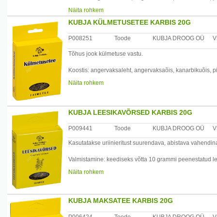
Näita rohkem
Valmistamine: 1 tl segu 200 ml keeva vee kohta, lasta 5 
KUBJA KÜLMETUSETEE KARBIS 20G
Kasutamine: juua soojalt 1 – 2 tassitäit päevas.
P008251
Toode
KUBJA DROOG OÜ
V
Tootja: Kubja Ürt OÜ, Sompa tee 8, 11913 Tallinn, Eesti
Tõhus jook külmetuse vastu.
Koostis: angervaksaleht, angervaksaõis, kanarbikuõis, p
Näita rohkem
Valmistamine: 1 tl segu 200 ml keeva vee kohta, lasta 5 
Kasutamine: juua soojalt 1 – 2 tassitäit päevas.
KUBJA LEESIKAVÕRSED KARBIS 20G
Tootja: Kubja Ürt OÜ, Sompa tee 8, 11913 Tallinn, Eesti
P009441
Toode
KUBJA DROOG OÜ
V
Kasutatakse uriinieritust suurendava, abistava vahendina 
Valmistamine: keediseks võtta 10 grammi peenestatud lehti
tõmmata 10 minutit ja kurnata.Võtta 1 spl täis 5 – 6 kor
Näita rohkem
ml keeva veega, keeta 5 – 10 minutit, lasta 40 minutit tõ
Kasutamine: välispidiselt mähisteks ja vannideks reuma j
KUBJA MAKSATEE KARBIS 20G
Tootja: Kubja Ürt OÜ, Sompa tee 8, 11913 Tallinn, Eesti