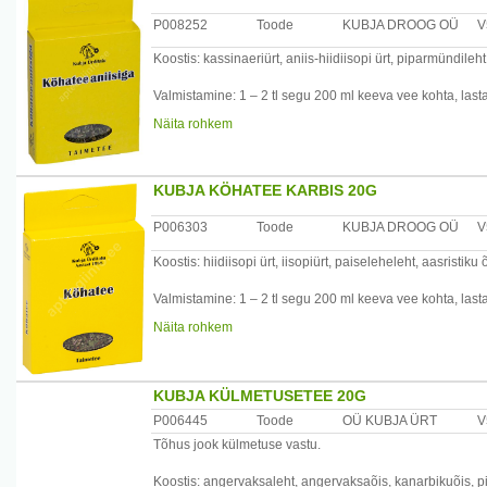
Tootja: Kubja Ürt OÜ, Sompa tee 8, 11913 Tallinn, Eesti
P008252
Toode
KUBJA DROOG OÜ
V
Koostis: kassinaeriürt, aniis-hiidiisopi ürt, piparmündileh
Valmistamine: 1 – 2 tl segu 200 ml keeva vee kohta, last
Näita rohkem
Kasutamine: köha korral juua soojalt 1 – 2 tassitäit 3 –
siirupiga.
Tootja: Kubja Ürt OÜ, Sompa tee 8, 11913 Tallinn, Eesti
KUBJA KÖHATEE KARBIS 20G
P006303
Toode
KUBJA DROOG OÜ
V
Koostis: hiidiisopi ürt, iisopiürt, paiseleheleht, aasristiku
Valmistamine: 1 – 2 tl segu 200 ml keeva vee kohta, last
Näita rohkem
Kasutamine: juua soojalt 1 – 2 tassitäit päevas. Toimib köh
Tootja: Kubja Ürt OÜ, Sompa tee 8, 11913 Tallinn, Eesti
KUBJA KÜLMETUSETEE 20G
P006445
Toode
OÜ KUBJA ÜRT
V
Tõhus jook külmetuse vastu.
Koostis: angervaksaleht, angervaksaõis, kanarbikuõis, p