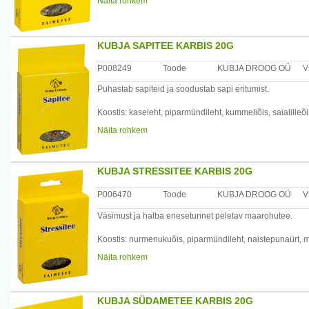
Näita rohkem
Valmistamine: valmistada maitse järgi 1 tl segu 200 ml ke
suhkru või meega.
Tootja: Kubja Ürt OÜ, Sompa tee 8, 11913 Tallinn, Eesti
KUBJA SAPITEE KARBIS 20G
P008249
Toode
KUBJA DROOG OÜ
V
Puhastab sapiteid ja soodustab sapi eritumist.
Koostis: kaseleht, piparmündileht, kummeliõis, saialilleõi
Näita rohkem
Valmistamine: 1 spl segu 200 ml keeva vee kohta, lasta k
Kasutamine: juua soojalt pool tundi enne sööki.
KUBJA STRESSITEE KARBIS 20G
Tootja: Kubja Ürt OÜ, Sompa tee 8, 11913 Tallinn, Eesti
P006470
Toode
KUBJA DROOG OÜ
V
Väsimust ja halba enesetunnet peletav maarohutee.
Koostis: nurmenukuõis, piparmündileht, naistepunaürt, me
Näita rohkem
Valmistamine: 1 tl segu 200 ml keeva vee kohta, lasta 5 
Kasutamine: juua soojalt mee või suhkruga.
KUBJA SÜDAMETEE KARBIS 20G