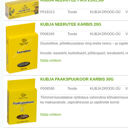
KUBJA NEERUTEE FIKS 25X1,3G
P018313
Toode
KUBJA DROOG OÜ
V
KUBJA NEERUTEE KARBIS 20G
P006345
Toode
KUBJA DROOG OÜ
V
Diureetilise, põletikuvastase ning leebe neeru – ja sapiki
Koostis: kaseleht, kuldvitsaürt, põldosjaürt, leesikaleht, 
Näita rohkem
Valmistamine: 1 tl segu 200 ml keeva vee kohta, lasta tõ
Kasutamine: juua jahedalt 3-4 korda päevas enne sööki k
KUBJA PAAKSPUUKOOR KARBIS 30G
Tootja: Kubja Ürt OÜ, Sompa tee 8, 11913 Tallinn, Eesti
P008590
Toode
KUBJA DROOG OÜ
V
Tõmmist kasutatakse lahtistava vahendina kõhukinnisuse 
ka maksavalude, sapivähesuse ja sapikivide korral.
Valmistamine: tõmmiseks võtta 1 tl 200 ml vee kohta, keet
Näita rohkem
võtta 1 spl koort, valada peale 200 ml keeva vett, keeta 2
Kasutamine: juua 1/2 tassitäit hommikul ja õhtul. Ei soovi