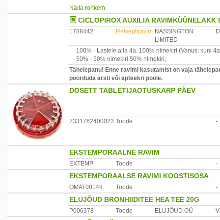
Ravimkaelarihm vabastab pidevalt toimeainet. Kirbud hä
Näita rohkem
4.5. Erihoiatused
ravimkaelarihma peale panekut. Kinnitunud puugid häv
CICLOPIROX AUXILIA RAVIMKÜÜNELAKK 
lihtsalt eemaldada või langevad need ise maha. Harvade
Erihoiatused kasutamisel loomadel
näha kinnitunud puuke, kuid need vaid kaevuvad nahka j
1788442
Retseptiravim
NASSINGTON
D
Toime kirpude vastu kestab kuni 3 kuud.
LIMITED
Ravimkaelarihm on mõeldud välispidiseks kasutamiseks i
Toime puukide vastu kestab kuni 8 nädalat.
100% -
Lastele alla 4a.
100% nimekiri
(Vanus: kuni 4a
50% -
50% nimekiri
50% nimekiri
;
2
Tähelepanu! Enne ravimi kasutamist on vaja tähelepane
pöörduda arsti või apteekri poole.
DOSETT TABLETIJAOTUSKARP PÄEV
Antud veterinaarravimit loomadele manustava isiku pool
ettevaatusabinõud
7331762400023
Toode
-
Vältida otsest nahakontakti. Ravimkaelarihma paigalda
minimeerida kontakti ravimkaelarihmaga ning pesta käsi
Ravimkaelarihma toimeainele tundlikel inimestel vältida 
EKSTEMPORAALNE RAVIM
loputada koheselt rohke veega.
Hoida pakendit korralikult suletuna kuni kasutamiseni.
EXTEMP
Toode
-
Preparaadi käsitsemisel mitte süüa, juua ega suitsetada.
EKSTEMPORAALSE RAVIMI KOOSTISOSA
Bolfo Flea Collar'it ei tohiks käsitseda naised raseduse k
Hoiatus: Bolfo Flea Collarit kandvad lemmikloomad hoida 
OMAT00148
Toode
-
ELUJÕUD BRONHIIDITEE HEA TEE 20G
P006378
Toode
ELUJÕUD OÜ
V