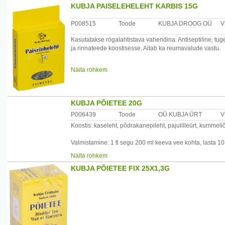
KUBJA PAISELEHELEHT KARBIS 15G
Tootja: Kubja Ürt OÜ, Sompa tee 8, 11913 Tallinn, Eesti
P008515
Toode
KUBJA DROOG OÜ
V
Kasutatakse rögalahtistava vahendina. Antiseptiline, tuge
ja rinnateede koostisesse. Aitab ka reumavalude vastu.
Valmistamine: Külmetuse korral 1 tl droogi 400 ml keeva v
Näita rohkem
tõmmata.
Kasutamine: juua 1/2 tassitäit 3 – 4 korda päevas. Krooni
tundi soojas tõmmata. Juua soojalt 2 spl korraga 4 kord
KUBJA PÕIETEE 20G
P006439
Toode
OÜ KUBJA ÜRT
V
Tootja: Kubja Ürt OÜ, Sompa tee 8, 11913 Tallinn, Eesti
Koostis: kaseleht, põdrakanepileht, pajulilleürt, kummeli
Valmistamine: 1 tl segu 200 ml keeva vee kohta, lasta 10
Näita rohkem
Kasutamine: põie- ja kuseteede põletike korral juua leigel
KUBJA PÕIETEE FIX 25X1,3G
Tootja: Kubja Ürt OÜ, Sompa tee 8, 11913 Tallinn, Eesti