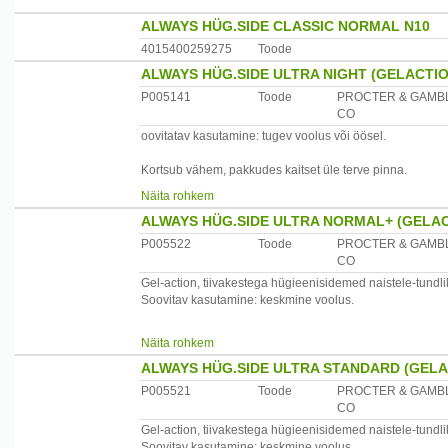
ALWAYS HÜG.SIDE CLASSIC NORMAL N10
4015400259275
Toode
ALWAYS HÜG.SIDE ULTRA NIGHT (GELACTIO
P005141
Toode
PROCTER & GAMB
CO
oovitatav kasutamine: tugev voolus või öösel.
Kortsub vähem, pakkudes kaitset üle terve pinna.
Optimasorb ultra sisemus imab vedeliku ülikiiresti ning s
Näita rohkem
Pikad flexi-tiivakesed järgivad Teie püksikute kuju ning s
ALWAYS HÜG.SIDE ULTRA NORMAL+ (GELAC
P005522
Toode
PROCTER & GAMB
CO
Gel-action, tiivakestega hügieenisidemed naistele-tundli
Soovitav kasutamine: keskmine voolus.
Puuvilla sarnane pealiskiht annab nahale pehme tunde.
Näita rohkem
ALWAYS HÜG.SIDE ULTRA STANDARD (GELA
Optimasorb ultra sisemus imab vedeliku ülikiiresti ja sul
P005521
Toode
PROCTER & GAMB
Flexi tiivakesed järgivad teie püksikute kuju ning side p
CO
Gel-action, tiivakestega hügieenisidemed naistele-tundli
Soovitav kasutamine: keskmine voolus.