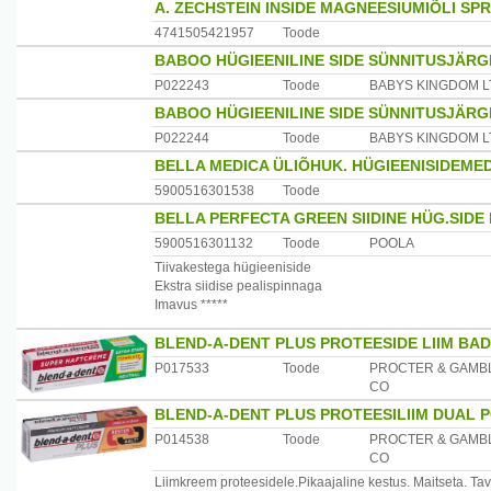
A. ZECHSTEIN INSIDE MAGNEESIUMIÕLI SPR
4741505421957
Toode
BABOO HÜGIEENILINE SIDE SÜNNITUSJÄRG
P022243
Toode
BABYS KINGDOM L
BABOO HÜGIEENILINE SIDE SÜNNITUSJÄRG
P022244
Toode
BABYS KINGDOM L
BELLA MEDICA ÜLIÕHUK. HÜGIEENISIDEMED
5900516301538
Toode
BELLA PERFECTA GREEN SIIDINE HÜG.SIDE 
5900516301132
Toode
POOLA
Tiivakestega hügieeniside
Ekstra siidise pealispinnaga
Imavus *****
BLEND-A-DENT PLUS PROTEESIDE LIIM BA
P017533
Toode
PROCTER & GAMB
CO
BLEND-A-DENT PLUS PROTEESILIIM DUAL 
P014538
Toode
PROCTER & GAMB
CO
Liimkreem proteesidele.Pikaajaline kestus. Maitseta. Ta