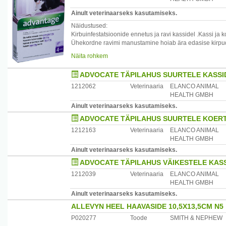
Ainult veterinaarseks kasutamiseks.
Näidustused:
Kirbuinfestatsioonide ennetus ja ravi kassidel .Kassi ja
Ühekordne ravimi manustamine hoiab ära edasise kirpud
allergilise kirpudest tingitud dermatiidi (FAD - flea
Näita rohkem
allergy dermatitis) vastase ravistrateegia osana.
ADVOCATE TÄPILAHUS SUURTELE KASSID
1212062
Veterinaaria
ELANCO ANIMAL
HEALTH GMBH
Ainult veterinaarseks kasutamiseks.
ADVOCATE TÄPILAHUS SUURTELE KOERTE
1212163
Veterinaaria
ELANCO ANIMAL
HEALTH GMBH
Ainult veterinaarseks kasutamiseks.
ADVOCATE TÄPILAHUS VÄIKESTELE KASS
1212039
Veterinaaria
ELANCO ANIMAL
HEALTH GMBH
Ainult veterinaarseks kasutamiseks.
ALLEVYN HEEL HAAVASIDE 10,5X13,5CM N5
P020277
Toode
SMITH & NEPHEW