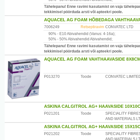
Tähelepanu! Enne ravimi kasutamist on vaja tähelepan
tekkimisel pöörduda arsti või apteekri poole.
AQUACEL AG FOAM HÕBEDAGA VAHTHAAVASI
7006249
Retseptiravim
CONVATEC LTD
90% -
E10
Abivahendid
(Vanus: 4-16a)
;
50% -
50% Abivahendid
Abivahendid
;
Tähelepanu! Enne ravimi kasutamist on vaja tähelepan
tekkimisel pöörduda arsti või apteekri poole.
AQUACEL AG FOAM VAHTHAAVASIDE 8X8CM 
P013270
Toode
CONVATEC LIMITE
ASKINA CALGITROL AG+ HAAVASIDE 10X10
P021201
Toode
SPECIALITY FIBRE
AND MATERIALS L
ASKINA CALGITROL AG+ HAAVASIDE 15X15
P021202
Toode
SPECIALITY FIBRE
AND MATERIALS L