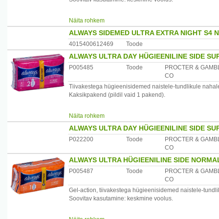
Puuvilla sarnane pealiskiht annab nahale pehme tunde.
Näita rohkem
ALWAYS SIDEMED ULTRA EXTRA NIGHT S4 N
Optimasorb ultra sisemus imab vedeliku ülikiiresti ja sul
4015400612469
Toode
Flexi tiivakesed järgivad teie püksikute kuju ning side p
ALWAYS ULTRA DAY HÜGIEENILINE SIDE SU
P005485
Toode
PROCTER & GAMB
CO
Tiivakestega hügieenisidemed naistele-tundlikule nahal
Kaksikpakend (pildil vaid 1 pakend).
Soovitatav kasutamine: keskmine ja tugev voolus.
Näita rohkem
Pakendis: 16 sidet (8+8)
ALWAYS ULTRA DAY HÜGIEENILINE SIDE SU
Puuvilla sarnane pealiskiht annab nahale pehme tunde.
P022200
Toode
PROCTER & GAMB
CO
Optimasorb ultra sisemus imab vedeliku ülikiiresti ja sul
ALWAYS ULTRA HÜGIEENILINE SIDE NORMA
Pikad flexi-tiivakesed järgivad teie püksikute kuju ning s
P005487
Toode
PROCTER & GAMB
CO
Gel-action, tiivakestega hügieenisidemed naistele-tundli
Soovitav kasutamine: keskmine voolus.
Puuvilla sarnane pealiskiht annab nahale pehme tunde.