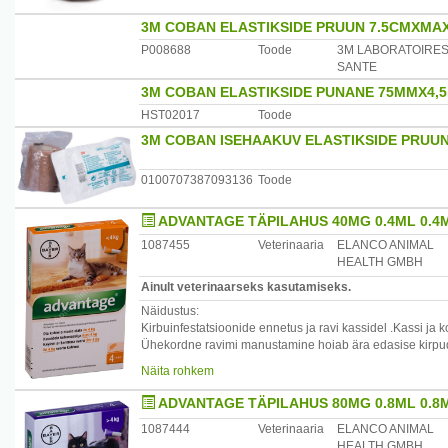
3M COBAN ELASTIKSIDE PRUUN 7.5CMXMAX
P008688
Toode
3M LABORATOIRE
SANTE
3M COBAN ELASTIKSIDE PUNANE 75MMX4,5
HST02017
Toode
3M COBAN ISEHAAKUV ELASTIKSIDE PRUUN
0100707387093136
Toode
ADVANTAGE TÄPILAHUS 40MG 0.4ML 0.4M
1087455
Veterinaaria
ELANCO ANIMAL
HEALTH GMBH
Ainult veterinaarseks kasutamiseks.
Näidustus:
Kirbuinfestatsioonide ennetus ja ravi kassidel .Kassi ja
Ühekordne ravimi manustamine hoiab ära edasise kirpud
Ravimit võib kasutada loomaarsti poolt diagnoositud allerg
Näita rohkem
allergy dermatitis) vastase ravistrateegia osana.
ADVANTAGE TÄPILAHUS 80MG 0.8ML 0.8M
1087444
Veterinaaria
ELANCO ANIMAL
HEALTH GMBH