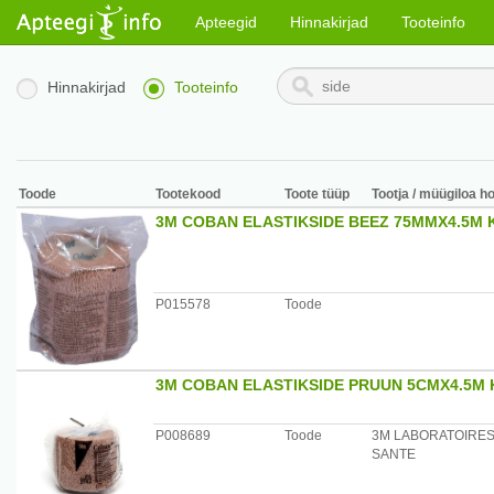
Apteegid
Hinnakirjad
Tooteinfo
Hinnakirjad
Tooteinfo
Toode
Tootekood
Toote tüüp
Tootja / müügiloa ho
3M COBAN ELASTIKSIDE BEEZ 75MMX4.5M 
P015578
Toode
3M COBAN ELASTIKSIDE PRUUN 5CMX4.5M 
P008689
Toode
3M LABORATOIRE
SANTE