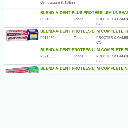
Osmussaare 8, Tallinn
BLEND-A-DENT PLUS PROTEESILIIM UNBEA
P021659
Toode
PROCTER & GAMB
CO
BLEND-A-DENT PROTEESILIIM COMPLETE F
P017532
Toode
PROCTER & GAMB
CO
BLEND-A-DENT PROTEESILIIM COMPLETE F
P021658
Toode
PROCTER & GAMB
CO
BLEND-A-DENT PROTEESILIIM COMPLETE N
P018358
Toode
PROCTER & GAMB
CO
BLEND-A-DENT PROTEESILIIM FRESH 47G
P020462
Toode
PROCTER & GAMB
CO
BORT KÕHU TUGISIDE RASEDALE NR1 N1
4005862027581
Toode
BURNSHIELD P LETUSSIDE GEELIGA STRER