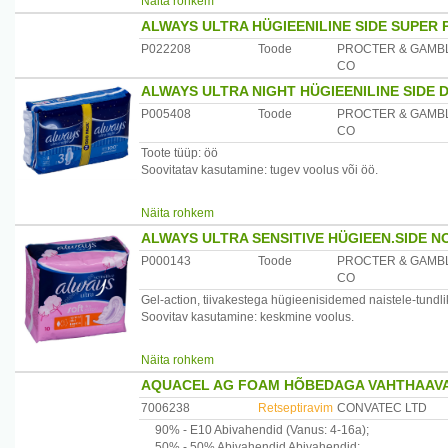
Näita rohkem
ALWAYS ULTRA HÜGIEENILINE SIDE SUPER 
Optimasorb ultra sisemus imab vedeliku ülikiiresti ja sul
P022208
Toode
PROCTER & GAMB
Flexi tiivakesed järgivad teie püksikute kuju ning side p
CO
ALWAYS ULTRA NIGHT HÜGIEENILINE SIDE 
P005408
Toode
PROCTER & GAMB
CO
Toote tüüp: öö
Soovitatav kasutamine: tugev voolus või öö.
Näita rohkem
Kortsub vähem, pakkudes paremat kaitset üle terve pinn
ALWAYS ULTRA SENSITIVE HÜGIEEN.SIDE N
Optimasorb ultra sisemus imab vedeliku ülikiiresti ning s
P000143
Toode
PROCTER & GAMB
CO
Pikad flexi tiivakesed järgivad Teie püksikute kuju ning s
Gel-action, tiivakestega hügieenisidemed naistele-tundli
Soovitav kasutamine: keskmine voolus.
Puuvilla sarnane pealiskiht annab nahale pehme tunde.
Näita rohkem
AQUACEL AG FOAM HÕBEDAGA VAHTHAAVAS
Optimasorb ultra sisemus imab vedeliku ülikiiresti ja sul
7006238
Retseptiravim
CONVATEC LTD
Flexi tiivakesed järgivad teie püksikute kuju ning side p
90% -
E10
Abivahendid
(Vanus: 4-16a)
;
50% -
50% Abivahendid
Abivahendid
;